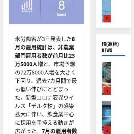
ト
S
米
ン
ス
（
M
国
プ
に
G
L
株
2
5
熱
O
）
】
.
視
O
。
公
0
線
G
今
共
下
米労働省が3日発表した
8
。
L
後
FX(為替)
の
で
関
）
の
月の雇用統計は、非農業
NEWS
安
良
連
。
株
部門雇用者数が前月比23
全
好
の
ジ
価
万5000人増
と、市場予想
守
な
FX（為替
厳
ェ
見
る
F
値
選
の72万8000人増を大きく
ミ
通
ア
X
動
4
ニ
し
下回り、過去7カ月間で最
ク
口
き
銘
3
は
も低い伸びにとどまっ
ソ
座
と
1
柄
好
？
ン
開
た。新型コロナ変異ウイ
な
の
評
（
設
FX（為替
る
株
。
ルス「デルタ株」の感染
2026-
至
A
の
宇
価
今
01-
拡大に伴い、飲食業中心
高
X
審
宙
見
後
14
に採用を手控える動きが
の
O
査
・
通
の
F
N
基
2
防
広がった。
7月の雇用者数
し
株