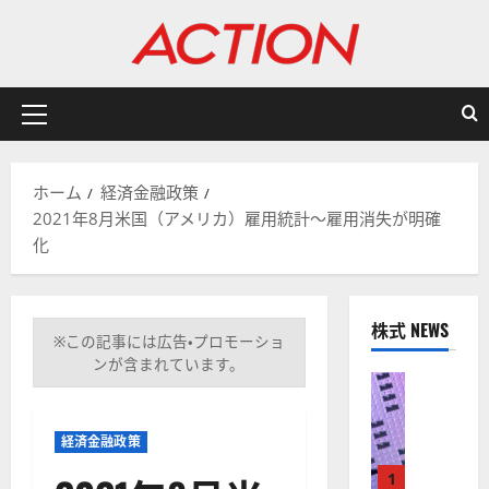
内
容
を
ス
キ
メ
ッ
イ
プ
ン
ホーム
経済金融政策
メ
2021年8月米国（アメリカ）雇用統計～雇用消失が明確
ニ
化
ュ
ー
株式 NEWS
※この記事には広告・プロモーショ
ンが含まれています。
株式
【
米
経済金融政策
国
株
1