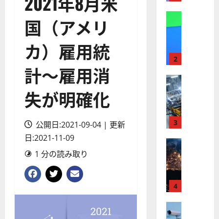
2021年8月米
】
A
株式
国（アメリ
【
I
米
メ
カ）雇用統
国
ガ
株
ト
2
計～雇用消
】
レ
最
株式
ン
【
高
ド
失が明確化
米
値
の
国
更
波
株
新
3
に
公開日:2021-09-04 | 更新
】
続
乗
日:2021-11-09
世
株式
く
る
【
界
1 分の読み取り
ア
A
米
が
ル
S
国
ロ
フ
M
株
ボ
4
ァ
L
】
テ
ベ
（
ト
株式
ィ
ッ
A
【
ラ
ク