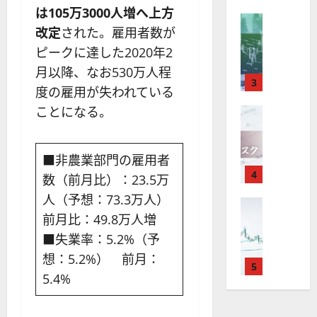
X
）
準
衛
も
価
は105万3000人増へ上方
取
FX（為替
は
と
セ
見
改定
された。雇用者数が
M
引
中
は
ク
通
2025-
T
＆
ピークに達した2020年2
長
？
タ
し
12-
4
分
期
審
ー
月以降、なお530万人程
16
は
が
析
3
で
査
。
？
度の雇用が失われている
使
ツ
投
内
注
ことになる。
え
FX（為替
ー
資
容
目
2025-
F
る
ル
妙
や
銘
12-
X
お
を
味
落
柄
10
は
す
■非農業部門の雇用者
探
。
ち
5
年
す
4
そ
今
た
選
数（前月比）：23.5万
末
め
う
後
場
の
人（予想：73.3万人）
年
FX（為替
F
！
の
合
株
F
前月比：49.8万人増
始
X
無
株
の
価
X
に
会
料
■失業率：5.2%（予
価
対
見
で
取
社
の
見
策
通
想：5.2%） 前月：
役
引
5
【
高
通
方
し
5.4%
立
可
5
機
し
法
も
つ
能
選
能
は
を
！
？
・
ツ