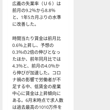
を
の
応
広義の失業率（Ｕ６）は
わ
リ
業
前月の9.2％から8.8％
か
ス
者
と、1年5カ月ぶりの水準
り
ク
も
や
を
に改善した。
紹
す
解
介
く
説
時間当たり賃金は前月比
解
2025-
説
0.6％上昇し、予想の
06-
2025-
02
06-
0.3％の2倍の伸びとなっ
02
2025-
たほか、前年同月比では
06-
4.3％と、前月の4.0％か
04
ら伸びが加速した。コロ
ナ禍の影響で労働者が不
足する中、低賃金の産業
中心に賃金は上昇傾向に
ある。6月末時点で求人数
は過去最高の1010万件を