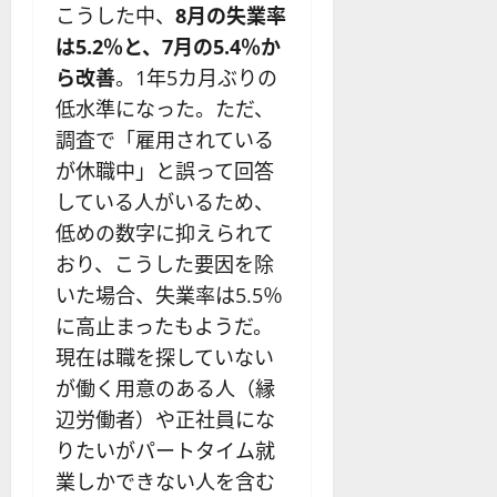
？
解
2025-
こうした中、
8月の失業率
ロ
主
2
ー
説
12-
ー
要
0
は5.2％と、7月の5.4％か
ル
16
2025-
ソ
F
2
を
ら改善
。1年5カ月ぶりの
12-
2025-
ク
X
4
紹
16
06-
低水準になった。ただ、
足
会
年
介
02
の
調査で「雇用されている
社
最
【
見
の
新
5
が休職中」と誤って回答
方
営
版
＋
している人がいるため、
と
業
】
3
低めの数字に抑えられて
チ
時
デ
選
ャ
間
おり、こうした要因を除
モ
】
ー
、
ト
いた場合、失業率は5.5％
ト
年
レ
2025-
に高止まったもようだ。
パ
末
ー
06-
現在は職を探していない
タ
年
ド
02
ー
始
や
が働く用意のある人（縁
ン
ト
M
辺労働者）や正社員にな
の
レ
T
りたいがパートタイム就
種
ー
5
類
業しかできない人を含む
ド
対