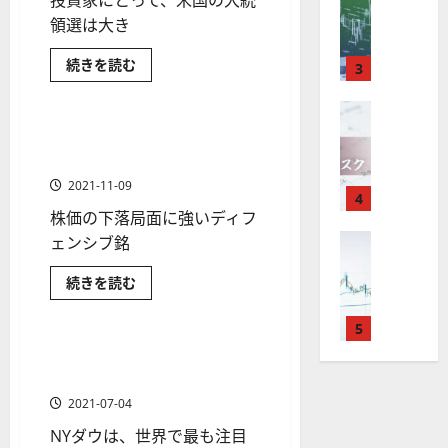
投資家にとって、米国の大統
M
引
中
は
ク
む
通
2025-
選
T
＆
領選は大き
長
？
タ
び
し
12-
方
4
分
期
審
ー
16
は
に
米国株の投資入門
米国株式
過
続きを読む
が
析
3
で
査
つ
。
？
去
い
使
金融商品
ツ
投
内
の
注
て
米
え
FX（為替
ー
さ
資
容
目
国
2025-
ら
F
る
ル
大
妙
や
生活必需品（日用品）・食料
銘
に
2 分の読み取り
12-
統
X
お
読
を
味
落
品の米国株銘柄［最新］
柄
領
10
む
は
す
選
探
。
ち
5
2021-11-09
挙
年
す
4
そ
今
た
選
か
株価の下落局面に強いディフ
末
ら
め
う
後
場
の
見
年
FX（為替
F
ェンシブ銘
！
の
合
る
株
F
米
始
X
無
株
の
価
国
X
生
続きを読む
に
会
料
株
価
対
見
活
価
で
取
米国株の投資入門
社
の
必
見
策
通
の
需
役
引
5
【
推
高
通
方
し
品
移
立
可
5
（日
機
NYダウとは？世界中の投資家
し
法
も
に
1 分の読み取り
用
つ
能
つ
選
能
が注目する株価指数の特徴
は
を
品）・
い
！
？
食
・
ツ
？
解
て
2021-07-04
2025-
料
ロ
さ
主
2
ー
説
品
12-
ら
NYダウは、世界で最も注目
ー
の
要
0
ル
に
16
2025-