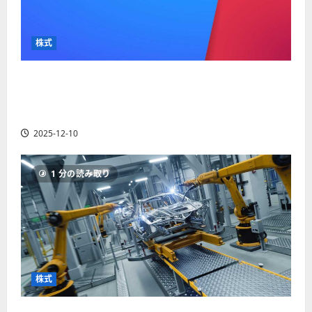
株式
【米国株】最高値更新続くアルファベット
（GOOGL）。ジェミニ3好評。今後の株価見通し
は？
2025-12-10
1 分の読み取り
株式