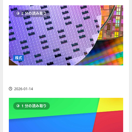
む
株
ペ
価
の
2 分の読み取り
関
ー
係
を
知
ジ
り
相
場
送
に
生
か
り
す
株式
に
つ
い
て
【米国株】AIメガトレンドの波に乗る
さ
ASML（ASML）。今後の株価見通しは？
ら
に
読
2026-01-14
む
1 分の読み取り