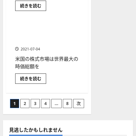
か
ス
者
ら
い
分析・予想
新
続きを読む
り
に
て
ク
も
興
読
さ
米国株の投資入門
や
国
を
紹
む
ら
株
に
す
解
介
と
読
米
く
米ドルと米国株の影響｜為替
説
む
1 分の読み取り
国
解
と株価の関係を知り相場に生
株
2025-
の
説
かす
06-
2025-
ど
ち
02
06-
2021-07-04
ら
02
2025-
が
米国の株式市場は世界最大の
投
06-
資
時価総額を
04
メ
リ
ッ
米
続きを読む
ト
ド
が
ル
大
と
き
米
い？
国
投
に
1
2
3
4
…
8
次
株
つ
の
い
影
稿
て
響
さ
｜
ら
為
の
に
見逃したかもしれません
替
読
と