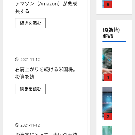
つ
アマゾン（Amazon）が急成
株
ン
2
5
熱
O
）
い
フ
】
.
長する
視
て
O
レ
。
さ
懸
公
0
線
G
今
ら
念・
投資信託
米国株の投資入門
ア
続きを読む
共
下
に
。
利
L
後
マ
読
上
FX(為替)
の
金融商品
で
関
ゾ
）
の
む
げ
ン
NEWS
安
良
で
連
。
株
株
米
全
好
価
の
おすすめ米国株 投資信託の
ジ
価
国
1 分の読み取り
（Amazon
守
株
な
FX（為替
厳
選び方
ェ
見
株
価
る
F
価）
値
選
ミ
は
通
2021-11-12
の
ど
ア
X
動
4
ニ
今
し
う
右肩上がりを続ける米国株。
後
ク
口
き
銘
な
3
は
の
る
ソ
座
投資を始
と
1
柄
見
好
？
に
分析・予想
通
ン
開
な
つ
の
評
し
い
米国株の投資入門
米国株式
お
続きを読む
（
設
FX（為替
る
と
株
。
て
す
2026-
予
至
金融商品
A
の
さ
宇
す
価
今
想
01-
ら
め
高
X
審
に
宙
見
後
に
米
14
つ
の
読
O
査
国
・
過去の米国大統領選挙から見
通
の
い
1 分の読み取り
む
株
F
て
N
基
2
防
る米国株価の推移
し
株
投
さ
X
資
）
準
衛
も
ら
価
2021-11-12
信
に
取
FX（為替
は
と
セ
託
見
読
の