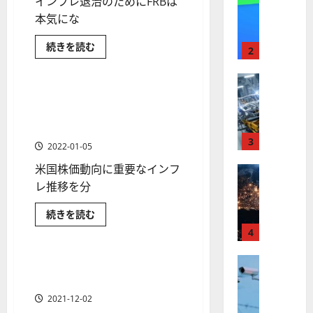
インフレ退治のためにFRBは
【
I
米
本気にな
メ
分析・予想
国
ガ
米国株の投資入門
米国株式
米
続きを読む
株
ト
2
国
金融商品
】
レ
株
下
最
株式
ン
落
【
高
は
ド
2022年の米国株見通し~イン
1 分の読み取り
い
米
値
の
フレ懸念・利上げで米国株価
つ
国
ま
更
波
はどうなる
で？
株
新
3
に
株
2022-01-05
価
】
続
乗
急
米国株価動向に重要なインフ
世
株式
く
る
落
の
【
界
レ推移を分
ア
A
原
米
が
ル
因
S
と
米国株の投資入門
米国株式
2022
続きを読む
国
ロ
フ
M
今
年
株
金融商品
ボ
後
4
ァ
の
L
の
米
】
テ
ベ
（
見
国
ト
通
株式
ィ
株
ッ
アマゾン株価（Amazon株
A
1 分の読み取り
し
見
【
ラ
ク
ト
価）の今後の見通しと予想
S
［最
通
米
新
ン
し
ス
（
M
2021-12-02
版］
~
国
プ
に
G
に
L
イ