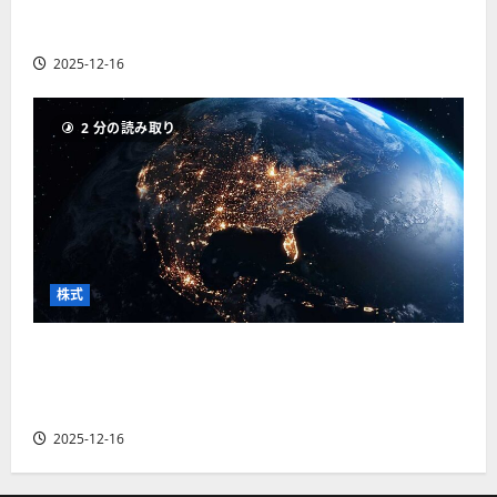
【米国株】世界がロボティクスに熱視線。関連
の厳選4銘柄の株価見通しも
2025-12-16
2 分の読み取り
株式
【米国株】トランプ2.0下で良好な値動きとなる
宇宙・防衛セクター。注目銘柄5選の株価見通し
も
2025-12-16