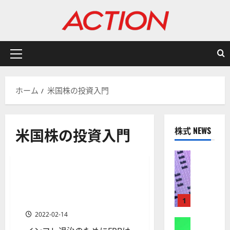
内
容
を
ス
キ
メ
ッ
イ
プ
ン
ホーム
米国株の投資入門
メ
ニ
ュ
分析・予想
米国株の投資入門
株式 NEWS
ー
米国株の投資入門
米国株式
金融商品
株式
【
米
米国株下落はいつまで？株価
1 分の読み取り
国
急落の原因と今後の見通し
株
［最新版］
1
】
2022-02-14
A
株式