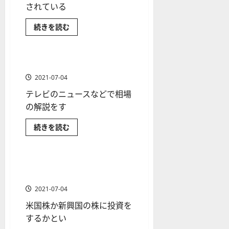
米
読
ソ
F
されている
2
を
国
12-
む
2025-
分析・予想
株
ク
X
4
紹
16
06-
銘
日本株の投資入門
NY
続きを読む
足
会
年
柄
介
02
ダ
［最
の
米国株の投資入門
社
最
ウ
【
新］
と
見
の
に
新
5
は？
つ
方
営
世
版
米国株と日本株の関係を知る
＋
い
1 分の読み取り
界
と
て
業
】
3
中
2021-07-04
さ
チ
の
時
デ
選
ら
投
テレビのニュースなどで相場
に
ャ
間
モ
】
資
読
家
ー
の解説をす
、
ト
む
が
ト
年
レ
注
2025-
分析・予想
目
米
続きを読む
パ
末
ー
06-
す
国
米国株の投資入門
タ
年
る
株
ド
02
株
と
ー
始
や
価
日
ン
指
本
ト
新興国株と米国株のどちらが
M
1 分の読み取り
数
株
の
レ
投資メリットが大きい？
T
の
の
特
関
種
ー
5
2021-07-04
徴
係
類
ド
対
に
を
米国株か新興国の株に投資を
つ
知
を
の
応
い
る
するかとい
わ
リ
て
に
業
さ
つ