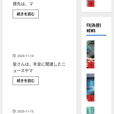
を
株
2
資先は、マ
5
熱
O
）
知
】
.
視
る
O
。
こ
初
続きを読む
公
0
線
G
今
と
心
共
日本株の投資入門
下
で
。
者
L
後
株
で
FX(為替)
の
で
関
）
の
式
も
NEWS
安
投
良
わ
連
GPIFとは？国民の年金資金を
。
株
1 分の読み取り
資
か
全
好
の
管理・運用する機関「GPIF」
ジ
を
価
る！
よ
守
米
な
FX（為替
厳
の概要から気になる運用方針
ェ
見
り
国
る
F
値
選
まで解説！
有
ミ
株
通
利
（ア
ア
X
動
4
ニ
し
に
2020-11-14
メ
ク
口
き
に
銘
リ
3
は
つ
カ
皆さんは、年金に関連したニ
ソ
座
と
1
柄
好
？
い
株）
ン
開
ュースやマ
て
な
が
の
評
投資手法
さ
日本株の投資入門
日
（
設
FX（為替
る
株
。
ら
本
2026-
日本株式
米国株の投資入門
GPIF
続きを読む
至
に
A
の
株
宇
価
今
と
01-
読
よ
高
米国株式
金融商品
X
審
宙
は？
見
む
後
り
14
国
の
お
O
査
・
通
の
民
す
F
N
基
の
2
防
投資初心者が避けた方が良い
し
す
株
1 分の読み取り
年
め
X
）
準
衛
投資方法
も
価
金
の
取
資
FX（為替
は
と
セ
理
見
2020-11-15
金
由