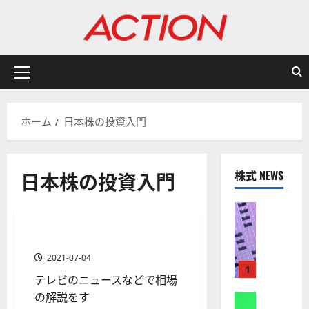
内
容
を
ス
キ
メ
ッ
イ
プ
ン
ホーム
日本株の投資入門
メ
ニ
ュ
分析・予想
日本株の投資入門
株式 NEWS
ー
日本株の投資入門
米国株の投資入門
株式
【
米
米国株と日本株の関係を知る
1 分の読み取り
国
2021-07-04
株
1
テレビのニュースなどで相場
】
の解説をす
A
株式
分析・予想
投資手法