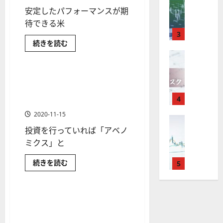
M
引
中
は
ク
を
通
と
2025-
安定したパフォーマンスが期
T
管
＆
長
？
は
タ
し
12-
理・
に
4
分
待できる米
期
審
ー
運
16
は
つ
用
が
析
い
3
で
査
。
？
す
て
日本株の投資入門
日本株式
投
続きを読む
使
ツ
投
内
る
注
さ
資
機
え
経済金融政策
ら
金融商品
FX（為替
ー
資
容
初
目
関
に
2025-
心
F
る
ル
「GPIF」
妙
や
銘
読
者
12-
の
X
む
お
を
が
味
落
アベノミクスは株式市場にど
柄
概
1 分の読み取り
10
避
は
す
要
探
。
ち
のような影響をもたらしたの
5
け
か
年
す
た
4
そ
今
た
か
選
ら
方
末
気
め
う
後
場
の
が
2020-11-15
に
年
良
FX（為替
F
！
の
合
な
株
い
F
る
投資を行っていれば「アベノ
始
X
無
株
の
投
価
運
FX（為替）
X
資
に
会
ミクス」と
料
用
価
対
見
方
日本株の投資入門
日本株式
方
で
取
社
の
法
見
策
通
針
に
経済金融政策
過去の出来事
役
ア
続きを読む
引
5
【
ま
高
通
方
し
つ
ベ
で
立
可
金融商品
5
い
機
ノ
し
法
も
解
て
ミ
つ
能
説！
選
能
は
を
さ
ク
に
！
？
ら
・
ス
ツ
「東日本大震災と協調介入」
？
解
つ
1 分の読み取り
2025-
に
は
ロ
い
主
2
ー
G７の協調介入はなぜ行われ
説
読
株
12-
て
ー
む
要
式
0
ル
たのかを解説
さ
16
2025-