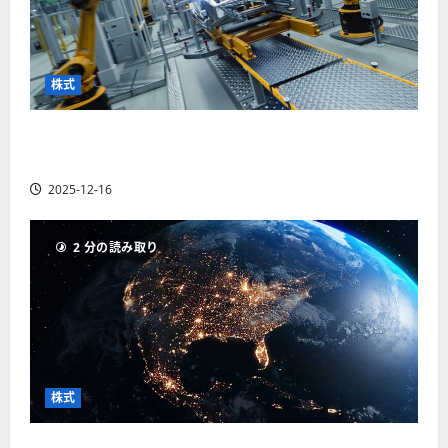
株式
【米国株】世界がロボティクスに熱視線。関連
の厳選4銘柄の株価見通しも
2025-12-16
2 分の読み取り
株式