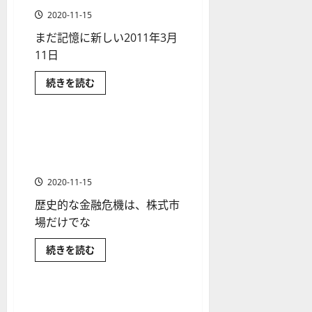
市
ら
ソ
F
2
を
場
12-
に
2025-
2020-11-15
ク
に
X
4
読
紹
16
FX（為替）
日本株の投資入門
06-
ど
む
まだ記憶に新しい2011年3月
足
会
年
介
の
02
日本株式
よ
の
社
11日
最
【
う
有名投資家/ヘッジファンド/資産運用会社
見
の
新
な
5
影
米国株の投資入門
米国株式
「東
続きを読む
方
営
版
＋
響
日
と
経済金融政策
過去の出来事
金融商品
業
を
】
本
3
も
大
チ
時
デ
選
た
震
ャ
ら
間
災
モ
アジア通貨危機とは？通貨危
】
1 分の読み取り
し
と
ー
、
ト
機に至った経緯・原因もあわ
た
協
の
ト
調
年
レ
せて紹介
2025-
か
介
パ
末
ー
に
入」
06-
2020-11-15
つ
G
タ
年
ド
02
い
７
歴史的な金融危機は、株式市
ー
始
て
や
の
さ
協
ン
場だけでな
ト
M
ら
調
日本株の投資入門
日本株式
の
に
レ
介
T
読
入
米国株の投資入門
米国株式
ア
続きを読む
種
ー
5
む
は
ジ
過去の出来事
金融商品
類
な
ド
ア
対
ぜ
通
を
の
応
行
貨
わ
わ
危
リ
ITバブルはなぜ起きたのか？
業
1 分の読み取り
れ
機