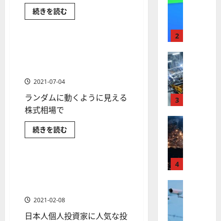
【
I
日本株の投資入門
米
続きを読む
米
メ
国
米国株の投資入門
国
ガ
株
と
株
ト
2
日
】
本
レ
金融相場と業績相場のサイク
1 分の読み取り
株
最
株式
ン
ルを知ることで株式投資をよ
の
【
関
高
ド
り有利に
係
米
値
の
を
2021-07-04
知
国
更
波
る
ランダムに動くように見える
株
新
3
に
に
つ
】
株式相場で
続
乗
い
日本株の投資入門
日本株式
世
株式
く
て
る
さ
米国株の投資入門
米国株式
金
続きを読む
【
界
ア
A
ら
融
米
金融商品
が
に
ル
相
S
読
場
国
ロ
フ
M
む
と
株
ボ
業
4
ァ
初心者でもわかる！米国株
L
1 分の読み取り
績
】
テ
ベ
（アメリカ株）が日本株より
（
相
ト
場
株式
ィ
ッ
おすすめの理由とは
A
の
【
ラ
ク
ト
S
サ
2021-02-08
米
イ
ン
ス
（
M
ク
日本人個人投資家に人気な投
国
プ
に
G
ル
L