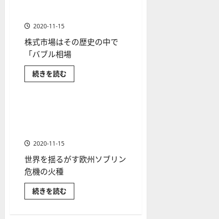
か
ス
当時の社会背景と崩壊の理由
者
た
と
の
は？
り
ク
を解説！
も
か
通
や
を
を
紹
貨
2020-11-15
解
危
す
解
介
FX（為替）
説
機
株式市場はその歴史の中で
く
に
説
に
日本株の投資入門
日本株式
つ
至
「バブル相場
解
い
っ
2025-
米国株の投資入門
米国株式
て
説
た
06-
2025-
さ
経
経済金融政策
過去の出来事
IT
続きを読む
ら
02
06-
緯・
バ
金融商品
に
原
ブ
02
2025-
読
因
ル
む
06-
も
は
あ
な
ギリシャ危機とは？なぜギリ
04
1 分の読み取り
わ
ぜ
シャが財政危機に陥ったのか
せ
起
て
き
を解説
紹
た
介
の
2020-11-15
に
か？
つ
当
世界を揺るがす欧州ソブリン
い
時
て
の
危機の火種
さ
社
ら
会
に
背
ギ
続きを読む
読
景
リ
む
と
シ
崩
ャ
壊
危