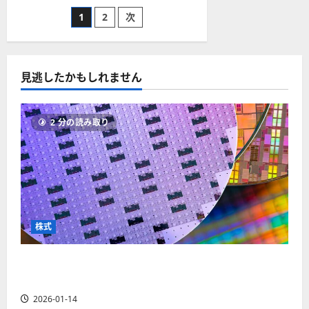
の
機
投
理
1
2
次
と
由
は？
を
な
稿
解
ぜ
説！
ギ
に
リ
の
つ
見逃したかもしれません
シ
い
ャ
て
が
ペ
さ
財
ら
政
に
2 分の読み取り
危
ー
読
機
む
に
陥
ジ
っ
た
の
送
か
を
解
り
説
株式
に
つ
い
て
【米国株】AIメガトレンドの波に乗る
さ
ASML（ASML）。今後の株価見通しは？
ら
に
読
2026-01-14
む