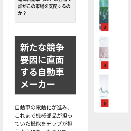
取
FX（為替
は
と
セ
見
誰がこの市場を支配するの
M
引
中
は
ク
通
2025-
か？
T
＆
長
？
タ
し
12-
4
分
期
審
ー
16
は
が
析
3
で
査
。
？
使
ツ
投
内
注
え
FX（為替
ー
資
容
目
新たな競争
2025-
F
る
ル
妙
や
銘
12-
X
お
を
味
落
柄
10
要因に直面
は
す
探
。
ち
5
年
す
4
そ
今
た
選
する自動車
末
め
う
後
場
の
年
FX（為替
F
！
の
合
株
メーカー
F
始
X
無
株
の
価
X
に
会
料
価
対
見
で
取
社
の
見
策
通
役
引
5
【
高
通
方
し
自動車の電動化が進み、
立
可
5
機
し
法
も
これまで機械部品が担っ
つ
能
選
能
は
を
！
？
・
ていた機能をチップが担
ツ
？
解
2025-
ロ
主
2
ー
説