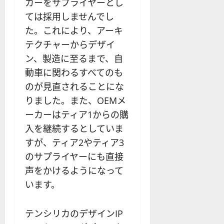
カーをサプライヤーとし
わ
リ
業
か
ス
者
ては採用しませんでし
り
ク
も
た。これにより、アーキ
や
を
紹
テクチャーからデザイ
す
解
介
く
ン、製造に至るまで、自
説
解
動車に関わるすべてのも
2025-
説
06-
2025-
のが見直されることにな
02
06-
りました。また、OEMメ
02
2025-
06-
ーカーはティア1からの購
04
入を継続するとしていま
すが、ティア2やティア3
のサプライヤーにも直接
声をかけるようになって
います。
テンシリカのデザインIP