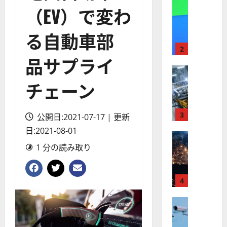
A
株式
（EV）で変わ
【
I
米
メ
る自動車部
国
ガ
株
ト
2
品サプライ
】
レ
最
株式
ン
【
高
ド
チェーン
米
値
の
国
更
波
株
新
3
に
公開日:2021-07-17 | 更新
】
続
乗
日:2021-08-01
世
株式
く
る
【
界
1 分の読み取り
ア
A
米
が
ル
S
国
ロ
フ
M
株
ボ
4
ァ
L
】
テ
ベ
（
ト
株式
ィ
ッ
A
【
ラ
ク
ト
S
米
ン
ス
（