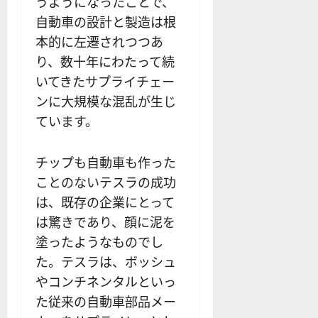
うようになったことで、
12-
ー
要
0
ル
16
2025-
自動車の設計と製造は根
ソ
F
2
を
12-
2025-
ク
本的に左遷されつつあ
X
4
紹
16
06-
足
会
年
介
り、数十年にわたって続
02
の
社
最
【
いてきたサプライチェー
見
の
新
5
ンに大規模な混乱が生じ
方
営
版
＋
と
業
ています。
】
3
チ
時
デ
選
ャ
間
モ
】
チップも自動車も作った
ー
、
ト
ト
ことのないテスラの成功
年
レ
2025-
パ
末
ー
は、既存の企業にとって
06-
タ
年
ド
02
は驚きであり、顔に泥を
ー
始
や
塗ったようなものでし
ン
ト
M
の
レ
た。テスラは、ボッシュ
T
種
ー
5
やコンチネンタルといっ
類
ド
対
た従来の自動車部品メー
を
の
応