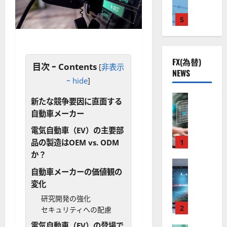
M
国
プ
に
G
L
株
2
5
熱
O
）
】
.
視
O
。
公
0
線
G
今
共
下
。
L
後
FX(為替)
の
で
関
）
目次 ｰ Contents
の
[
非表示
NEWS
安
良
連
。
株
ｰ hide
]
全
好
の
ジ
価
守
な
FX（為替
厳
ェ
見
新たな競争要因に直面する
る
F
値
選
ミ
通
自動車メーカー
ア
X
動
4
ニ
し
ク
口
き
電気自動車（EV）の主要部
銘
3
は
ソ
座
と
1
柄
品の製造はOEM vs. ODM
好
？
ン
開
な
の
評
か？
（
設
FX（為替
る
株
。
2026-
自動車メーカーの価値観の
至
A
の
宇
価
今
01-
変化
高
X
審
宙
見
後
14
の
O
査
・
通
研究開発の強化
の
F
N
基
2
防
し
セキュリティへの配慮
株
X
）
準
衛
も
価
電気自動車（EV）の登場で