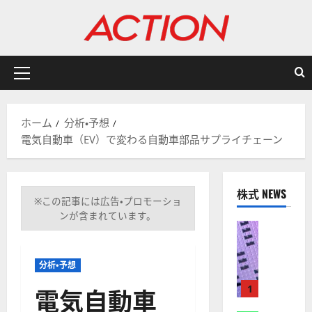
内
容
を
ス
キ
メ
ッ
イ
プ
ン
ホーム
分析・予想
メ
電気自動車（EV）で変わる自動車部品サプライチェーン
ニ
ュ
ー
株式 NEWS
※この記事には広告・プロモーショ
ンが含まれています。
株式
【
米
分析・予想
国
株
電気自動車
1
】