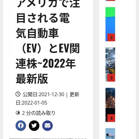
アメリカで注
】
A
株式
目される電
【
I
米
メ
気自動車
国
ガ
株
ト
2
（EV）とEV関
】
レ
最
株式
ン
【
高
ド
連株~2022年
米
値
の
国
更
波
最新版
株
新
3
に
】
続
乗
世
株式
く
る
公開日:2021-12-30 | 更新
【
界
ア
A
日:2022-01-05
米
が
ル
S
国
ロ
フ
M
2 分の読み取り
株
ボ
4
ァ
L
】
テ
ベ
（
ト
株式
ィ
ッ
A
【
ラ
ク