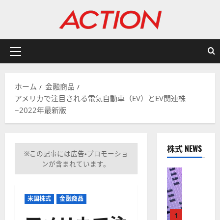
内
容
を
ス
キ
メ
ッ
イ
プ
ン
ホーム
金融商品
メ
アメリカで注目される電気自動車（EV）とEV関連株
ニ
~2022年最新版
ュ
ー
株式 NEWS
※この記事には広告・プロモーショ
ンが含まれています。
株式
【
米
米国株式
金融商品
国
株
1