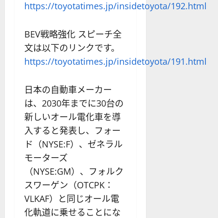
を
の
応
https://toyotatimes.jp/insidetoyota/192.html
わ
リ
業
か
ス
者
BEV戦略強化 スピーチ全
り
ク
も
や
を
文は以下のリンクです。
紹
す
解
介
https://toyotatimes.jp/insidetoyota/191.html
く
説
解
2025-
説
日本の自動車メーカー
06-
2025-
02
06-
は、2030年までに30台の
02
2025-
新しいオール電化車を導
06-
入すると発表し、フォー
04
ド（NYSE:F）、ゼネラル
モーターズ
（NYSE:GM）、フォルク
スワーゲン（OTCPK：
VLKAF）と同じオール電
化軌道に乗せることにな