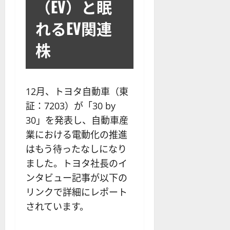
？
解
（EV）と眠
2025-
ロ
主
2
ー
説
12-
ー
要
0
ル
れるEV関連
16
2025-
ソ
F
2
を
12-
2025-
ク
X
4
株
紹
16
06-
足
会
年
介
02
の
社
最
【
見
の
新
5
方
営
版
＋
12月、トヨタ自動車（東
と
業
】
3
証：7203）が「30 by
チ
時
デ
選
30」を発表し、自動車産
ャ
間
モ
】
ー
、
ト
業における電動化の推進
ト
年
レ
はもう待ったなしになり
2025-
パ
末
ー
06-
ました。トヨタ社長のイ
タ
年
ド
02
ー
ンタビュー記事が以下の
始
や
ン
ト
M
リンクで詳細にレポート
の
レ
T
されています。
種
ー
5
類
ド
対