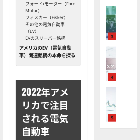
X
）
準
衛
も
フォード・モーター（Ford
価
取
FX（為替
は
と
セ
Motor）
見
M
引
中
は
ク
フィスカー（Fisker）
通
2025-
T
＆
長
？
タ
その他の電気自動車
し
12-
4
分
期
審
ー
16
（EV）
は
が
析
3
で
査
。
EVのスリーパー銘柄
？
使
ツ
投
内
注
アメリカのEV（電気自動
え
FX（為替
ー
資
容
目
2025-
F
車）関連銘柄の本命を探る
る
ル
妙
や
銘
12-
X
お
を
味
落
柄
10
は
す
探
。
ち
5
年
す
4
そ
今
た
選
末
め
う
後
場
の
2022年アメ
年
FX（為替
F
！
の
合
株
F
始
X
無
株
の
価
リカで注目
X
に
会
料
価
対
見
で
取
社
の
見
策
通
される電気
役
引
5
【
高
通
方
し
立
可
5
機
し
法
も
自動車
つ
能
選
能
は
を
！
？
・
ツ