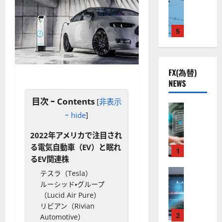
ト
S
米
ン
ス
（
M
国
プ
に
G
L
株
2
5
熱
O
）
】
.
視
O
。
公
0
線
G
今
共
下
。
L
後
FX(為替)
の
で
関
）
の
NEWS
安
良
連
。
株
全
好
の
ジ
価
目次 ｰ Contents
[
非表示
守
な
FX（為替
厳
ェ
見
ｰ hide
]
る
F
値
選
ミ
通
ア
X
動
4
ニ
し
2022年アメリカで注目され
ク
口
き
銘
3
は
る電気自動車（EV）と眠れ
ソ
座
と
1
柄
好
？
るEV関連株
ン
開
な
の
評
（
設
FX（為替
る
株
テスラ（Tesla）
。
2026-
至
A
の
宇
価
ルーシッド・グループ
今
01-
高
X
審
宙
見
（Lucid Air Pure）
後
14
の
O
査
・
通
リビアン（Rivian
の
F
N
基
2
防
し
Automotive）
株