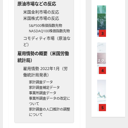
X
）
準
衛
も
原油市場などの反応
価
取
FX（為替
は
と
セ
見
米国金利市場の反応
M
引
中
は
ク
通
2025-
米国株式市場の反応
T
＆
長
？
タ
し
12-
S&P500株価指数先物
4
分
期
審
ー
16
は
NASDAQ100株価指数先物
が
析
3
で
査
。
？
コモディティ市場（原油な
使
ツ
投
内
注
ど）
え
FX（為替
ー
資
容
目
2025-
F
る
ル
妙
や
銘
雇用情勢の概要（米国労働
12-
X
お
を
味
落
柄
統計局）
10
は
す
探
。
ち
5
雇用情勢 2022年1月（労
年
す
4
そ
今
た
選
働統計局発表）
末
め
う
後
場
の
年
FX（為替
家計調査データ
F
！
の
合
株
F
家計調査補足データ
始
X
無
株
の
価
事業所調査データ
X
に
会
料
価
対
見
事業所調査データの改定に
で
取
社
の
見
策
通
ついて
役
引
5
【
高
通
方
し
家計調査の人口推計の調整
立
可
5
機
について
し
法
も
つ
能
選
能
は
を
！
？
・
ツ