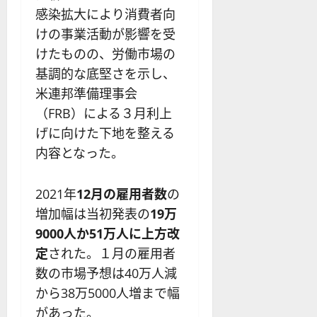
を
の
応
感染拡大により消費者向
わ
リ
業
けの事業活動が影響を受
か
ス
者
り
ク
けたものの、労働市場の
も
や
を
紹
基調的な底堅さを示し、
す
解
介
米連邦準備理事会
く
説
（FRB）による３月利上
解
2025-
説
げに向けた下地を整える
06-
2025-
02
06-
内容となった。
02
2025-
06-
04
2021年
12月の雇用者数
の
増加幅は当初発表の
19万
9000人か51万人に上方改
定
された。１月の雇用者
数の市場予想は40万人減
から38万5000人増まで幅
があった。