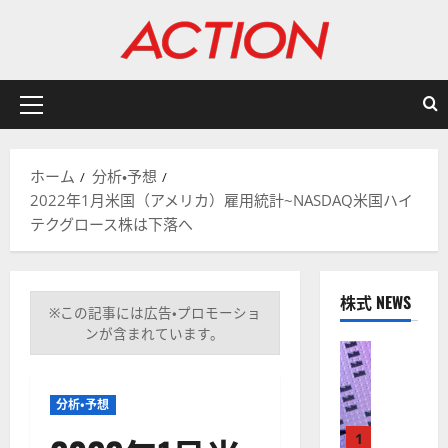
内
容
を
ス
キ
メ
ッ
イ
プ
ン
ホーム
分析・予想
メ
2022年1月米国（アメリカ）雇用統計~NASDAQ米国ハイ
ニ
テクグロース株は下落へ
ュ
ー
株式 NEWS
※この記事には広告・プロモーショ
ンが含まれています。
株式
【
米
分析・予想
国
株
1