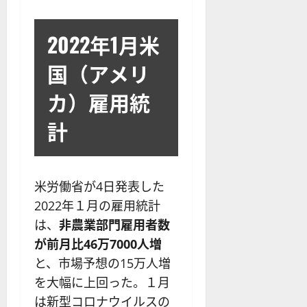
？
解
2025-
ロ
主
2
ー
説
12-
ー
要
0
ル
16
2025-
2022年1月米
ソ
F
2
を
12-
2025-
ク
X
4
紹
16
06-
国（アメリ
足
会
年
介
02
の
社
最
【
カ）雇用統
見
の
新
5
方
営
版
＋
計
と
業
】
3
チ
時
デ
選
ャ
間
モ
】
ー
、
ト
米労働省が4日発表した
ト
年
レ
2025-
2022年１月の雇用統計
パ
末
ー
06-
タ
年
ド
は、
非農業部門雇用者数
02
ー
始
や
が前月比46万7000人増
ン
ト
M
と、市場予想の15万人増
の
レ
T
種
を大幅に上回った。１月
ー
5
類
ド
対
は新型コロナウイルスの