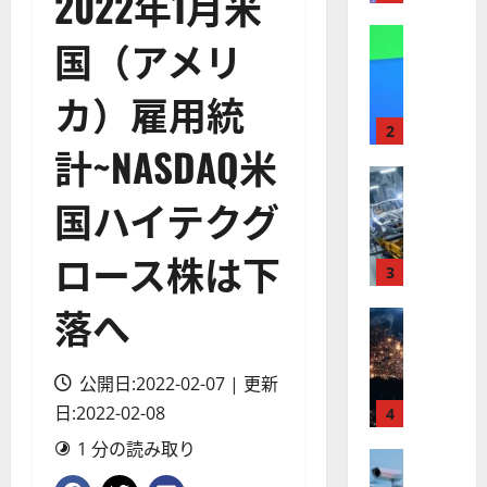
2022年1月米
】
A
株式
国（アメリ
【
I
米
メ
カ）雇用統
国
ガ
株
ト
2
計~NASDAQ米
】
レ
最
株式
ン
【
高
ド
国ハイテクグ
米
値
の
国
更
波
ロース株は下
株
新
3
に
】
続
乗
落へ
世
株式
く
る
【
界
ア
A
米
が
ル
S
公開日:2022-02-07 | 更新
国
ロ
フ
M
株
日:2022-02-08
ボ
4
ァ
L
】
テ
ベ
（
1 分の読み取り
ト
株式
ィ
ッ
A
【
ラ
ク