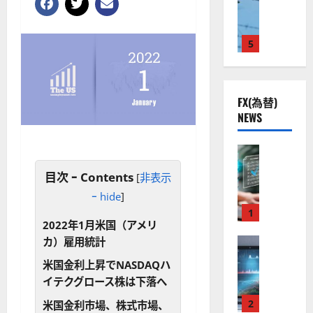
ト
S
米
ン
ス
（
M
国
プ
に
G
L
株
2
5
熱
O
）
】
.
視
O
。
公
0
線
G
今
共
下
。
L
後
FX(為替)
の
で
関
）
の
NEWS
安
良
連
。
株
全
好
の
ジ
価
守
な
FX（為替
厳
ェ
見
る
F
値
選
ミ
通
目次 ｰ Contents
[
非表示
ア
X
動
4
ニ
し
ク
口
ｰ hide
]
き
銘
3
は
ソ
座
と
1
柄
好
？
2022年1月米国（アメリ
ン
開
な
の
評
（
設
FX（為替
カ）雇用統計
る
株
。
2026-
至
A
の
宇
価
今
01-
米国金利上昇でNASDAQハ
高
X
審
宙
見
後
14
イテクグロース株は下落へ
の
O
査
・
通
の
F
N
基
2
防
米国金利市場、株式市場、
し
株