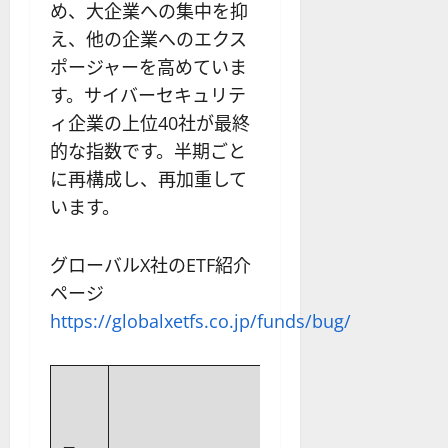
わ
リ
業
め、大企業への集中を抑
か
ス
者
え、他の企業へのエクス
り
ク
も
ポージャーを高めていま
や
を
紹
す
す。サイバーセキュリテ
解
介
く
説
ィ企業の上位40社が最終
解
2025-
的な指数です。半期ごと
説
06-
2025-
に再構成し、再加重して
02
06-
02
います。
2025-
06-
04
グローバルX社のETF紹介
ページ
https://globalxetfs.co.jp/funds/bug/
資産残高