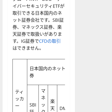
イバーセキュリティETFが
取引できる日本国内のネ
ット証券会社です。SBI証
券、マネックス証券、楽
天証券で取扱いがありま
す。IG証券で
CFDの取引
はできません。
IG
日本国内のネット証
サクソバ
証
券
ンク証券
券
マ
ティ
ネ
ッカ
楽
SBI
ッ
現
ー
天
DMM
証
ク
物
CFD
CFD