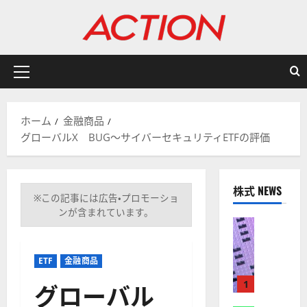
内
容
を
ス
キ
メ
ッ
イ
プ
ン
ホーム
金融商品
メ
グローバルX BUG～サイバーセキュリティETFの評価
ニ
ュ
ー
株式 NEWS
※この記事には広告・プロモーショ
ンが含まれています。
株式
【
米
ETF
金融商品
国
株
グローバル
1
】