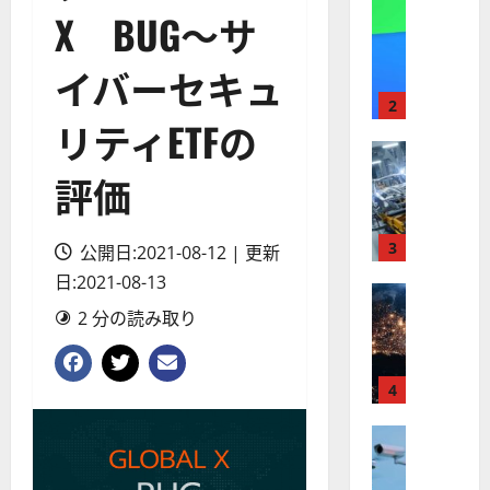
A
株式
X BUG～サ
【
I
米
メ
イバーセキュ
国
ガ
株
ト
2
リティETFの
】
レ
最
株式
ン
【
高
ド
評価
米
値
の
国
更
波
株
新
3
に
公開日:2021-08-12 | 更新
】
続
乗
日:2021-08-13
世
株式
く
る
【
界
2 分の読み取り
ア
A
米
が
ル
S
国
ロ
フ
M
株
ボ
4
ァ
L
】
テ
ベ
（
ト
株式
ィ
ッ
A
【
ラ
ク
ト
S
米
ン
ス
（