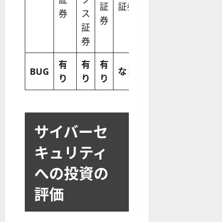
証
証券
券
ス
ETF
券
証
券
有
有
有
な
な
な
BUG
なし
り
り
り
し
し
し
サイバーセ
キュリティ
への投資の
評価