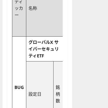
ティ
経費
ッカ
名称
(億
率
円換算
ー
ド
(億円)
ル)
グローバルX サ
イバーセキュリ
0.50%
2.00
206.24
ティETF
BUG
銘
配当
設定日
柄
PER
PBR
利回り
数