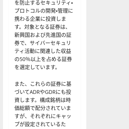
12-
を防止するセキュリティ・
ー
要
0
ル
16
2025-
ソ
プロトコルの開発・管理に
F
2
を
12-
2025-
ク
X
4
紹
携わる企業に投資しま
16
06-
足
会
年
介
02
す。対象となる証券は、
の
社
最
【
新興国および先進国の証
見
の
新
5
方
営
券で、サイバーセキュリ
版
＋
と
業
】
3
ティ活動に関連した収益
チ
時
デ
選
の50％以上を占める証券
ャ
間
モ
】
を選定しています。
ー
、
ト
ト
年
レ
2025-
パ
末
ー
06-
また、これらの証券に基
タ
年
ド
02
づいてADRやGDRにも投
ー
始
や
ン
ト
資します。構成銘柄は時
M
の
レ
T
価総額で配分されていま
種
ー
5
すが、それぞれにキャッ
類
ド
対
プが設定されているた
を
の
応