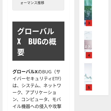
取
FX（為替
は
と
セ
ォーマンス推移
見
M
引
中
は
ク
通
2025-
T
＆
長
？
タ
し
12-
4
分
期
審
ー
16
は
が
析
3
で
査
。
？
グローバル
使
ツ
投
内
注
え
FX（為替
ー
資
容
目
2025-
X BUGの概
F
る
ル
妙
や
銘
12-
X
お
を
味
落
柄
10
要
は
す
探
。
ち
5
年
す
4
そ
今
た
選
末
め
う
後
場
の
年
FX（為替
F
！
の
合
株
F
始
グローバルX
のBUG（サ
X
無
株
の
価
X
に
会
料
価
対
イバーセキュリティETF）
見
で
取
社
の
見
策
通
は、システム、ネットワ
役
引
5
【
高
通
方
し
ーク、アプリケーショ
立
可
5
機
し
法
も
つ
能
選
ン、コンピュータ、モバ
能
は
を
！
？
・
ツ
？
解
イル機器への侵入や攻撃
2025-
ロ
主
2
ー
説