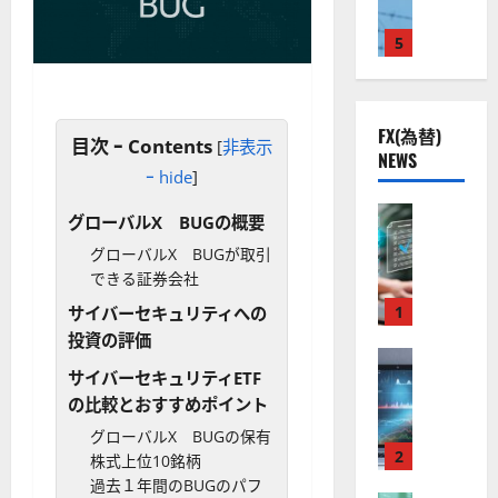
M
国
プ
に
G
L
株
2
5
熱
O
）
】
.
視
O
。
公
0
線
G
今
共
下
。
L
後
FX(為替)
の
で
関
）
目次 ｰ Contents
の
[
非表示
NEWS
安
良
連
。
株
ｰ hide
]
全
好
の
ジ
価
守
な
FX（為替
厳
ェ
見
グローバルX BUGの概要
る
F
値
選
ミ
通
グローバルX BUGが取引
ア
X
動
4
ニ
し
できる証券会社
ク
口
き
銘
3
は
ソ
座
と
1
柄
サイバーセキュリティへの
好
？
ン
開
な
の
評
投資の評価
（
設
FX（為替
る
株
。
2026-
サイバーセキュリティETF
至
A
の
宇
価
今
01-
高
の比較とおすすめポイント
X
審
宙
見
後
14
の
O
査
・
通
グローバルX BUGの保有
の
F
N
基
2
防
し
株式上位10銘柄
株
X
）
準
衛
も
過去１年間のBUGのパフ
価