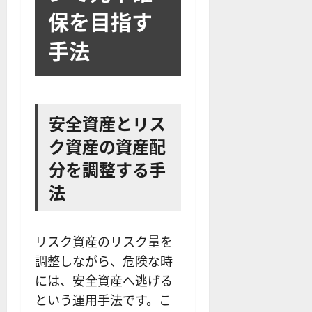
か
ス
者
保を目指す
り
ク
も
や
を
紹
手法
す
解
介
く
説
解
2025-
説
06-
2025-
02
06-
安全資産とリス
02
2025-
ク資産の資産配
06-
04
分を調整する手
法
リスク資産のリスク量を
調整しながら、危険な時
には、安全資産へ逃げる
という運用手法です。こ