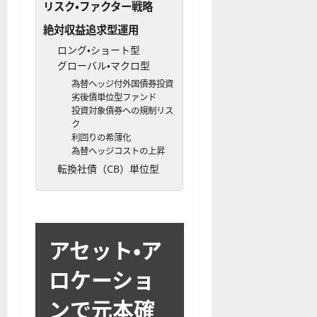
リスク・ファクター戦略
ソ
F
2
を
12-
2025-
ク
X
4
紹
16
絶対収益追求型運用
06-
足
会
年
介
02
ロング・ショート型
の
社
最
【
グローバル・マクロ型
見
の
新
5
方
為替ヘッジ付外国債券投資
営
版
＋
劣後債単位型ファンド
と
業
】
3
投資対象債券への規制リス
チ
時
デ
選
ク
ャ
間
モ
】
利回りの希薄化
ー
、
ト
為替ヘッジコストの上昇
ト
年
レ
転換社債（CB）単位型
2025-
パ
末
ー
06-
タ
年
ド
02
ー
始
や
ン
ト
M
アセット・ア
の
レ
T
種
ー
5
ロケーショ
類
ド
対
を
の
応
ンで元本確
わ
リ
業