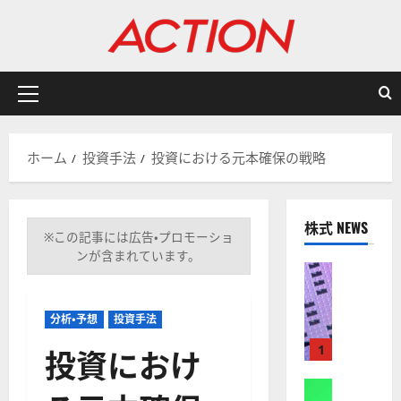
内
容
を
ス
キ
メ
ッ
イ
プ
ン
ホーム
投資手法
投資における元本確保の戦略
メ
ニ
ュ
株式 NEWS
ー
※この記事には広告・プロモーショ
ンが含まれています。
株式
【
米
分析・予想
投資手法
国
株
投資におけ
1
】
A
株式