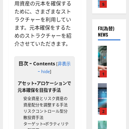
用資産の元本を確保する
株
2
5
熱
O
）
】
.
視
ために、さまざまなスト
O
。
公
0
線
G
今
ラクチャーを利用してい
共
下
。
L
後
ます。元本確保をするた
FX(為替)
の
で
関
）
の
NEWS
安
めのストラクチャーを紹
良
連
。
株
全
好
の
ジ
介させていただきます。
価
守
な
FX（為替
厳
ェ
見
る
F
値
選
ミ
通
ア
X
動
4
ニ
し
目次 ｰ Contents
[
非表示
ク
口
き
銘
3
は
ｰ hide
]
ソ
座
と
1
柄
好
？
ン
開
な
の
評
アセット・アロケーションで
（
設
FX（為替
る
株
。
2026-
元本確保を目指す手法
至
A
の
宇
価
今
01-
高
X
審
安全資産とリスク資産の
宙
見
後
14
の
O
査
資産配分を調整する手法
・
通
の
F
N
基
リスクコントロール型分
2
防
し
株
X
）
準
散投資手法
衛
も
価
取
FX（為替
は
と
ターゲット・ボラティリテ
セ
見