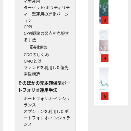
M
引
中
は
ィ型運用
ク
通
2025-
T
＆
長
？
ターゲット・ボラティリテ
タ
し
12-
4
分
期
審
ィー型運用の進化バージ
ー
16
は
が
析
3
で
査
ョン
。
？
使
ツ
投
内
CPPI
注
え
FX（為替
ー
資
容
CPPI戦略の弱点を克服す
目
2025-
F
る
ル
妙
や
る手法
銘
12-
X
お
を
味
落
柄
証券化商品
10
は
す
探
。
ち
5
CDOのしくみ
年
す
4
そ
今
た
選
CMOとは
末
め
う
後
場
の
ファンドを利用した優先
年
FX（為替
F
！
の
合
株
劣後構造
F
始
X
無
株
の
価
X
に
そのほかの元本確保型ポー
会
料
価
対
見
で
取
社
トフォリオ運用手法
の
見
策
通
役
引
5
【
高
通
方
し
ポートフォリオ・インシュ
立
可
5
機
し
法
も
ランス
つ
能
選
能
は
を
オプションを利用したポ
！
？
・
ツ
？
解
ートフォリオ・インシュラ
2025-
ロ
主
2
ー
説
ンス
12-
ー
要
0
ル
16
2025-