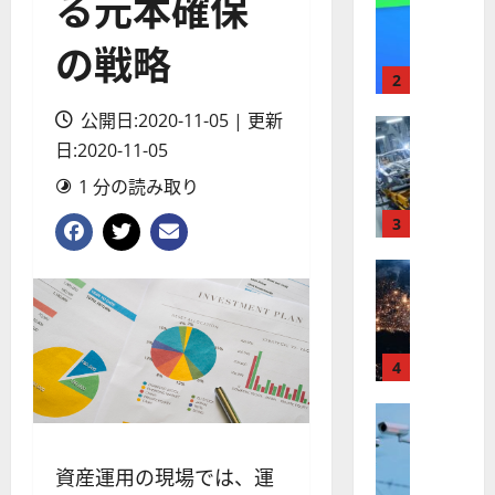
る元本確保
【
I
米
メ
の戦略
国
ガ
株
ト
2
】
レ
公開日:2020-11-05 | 更新
最
株式
ン
【
日:2020-11-05
高
ド
米
値
の
1 分の読み取り
国
更
波
株
新
3
に
】
続
乗
世
株式
く
る
【
界
ア
A
米
が
ル
S
国
ロ
フ
M
株
ボ
4
ァ
L
】
テ
ベ
（
ト
株式
ィ
ッ
A
【
ラ
ク
ト
S
米
ン
ス
（
M
資産運用の現場では、運
国
プ
に
G
L