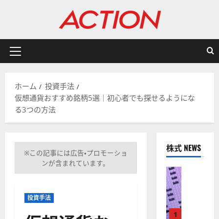
内
容
を
ス
キ
メ
ッ
イ
プ
ン
ホーム
投資手法
メ
仮想通貨おすすめ銘柄5選｜初心者でも探せるようにな
ニ
る3つの方法
ュ
ー
株式 NEWS
※この記事には広告・プロモーショ
ンが含まれています。
株式
【
米
投資手法
国
株
1