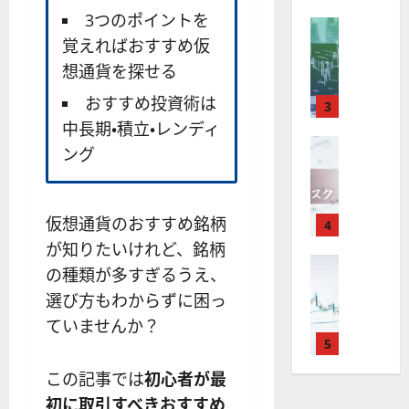
X
）
準
衛
も
価
3つのポイントを
取
FX（為替
は
と
セ
見
M
覚えればおすすめ仮
引
中
は
ク
通
2025-
T
＆
長
？
タ
想通貨を探せる
し
12-
4
分
期
審
ー
16
は
おすすめ投資術は
が
析
3
で
査
。
？
使
ツ
中長期・積立・レンディ
投
内
注
え
FX（為替
ー
資
容
目
ング
2025-
F
る
ル
妙
や
銘
12-
X
お
を
味
落
柄
10
は
す
探
。
ち
5
仮想通貨のおすすめ銘柄
年
す
4
そ
今
た
選
末
め
う
が知りたいけれど、銘柄
後
場
の
年
FX（為替
F
！
の
合
株
の種類が多すぎるうえ、
F
始
X
無
株
の
価
選び方もわからずに困っ
X
に
会
料
価
対
見
で
取
ていませんか？
社
の
見
策
通
役
引
5
【
高
通
方
し
立
可
5
機
し
法
も
この記事では
初心者が最
つ
能
選
能
は
を
！
初に取引すべきおすすめ
？
・
ツ