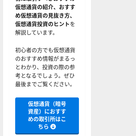
？
解
2025-
ロ
主
2
ー
仮想通貨の紹介、おすす
説
12-
ー
要
0
ル
16
2025-
め仮想通貨の見抜き方、
ソ
F
2
を
12-
2025-
仮想通貨投資のヒント
を
ク
X
4
紹
16
06-
足
会
解説しています。
年
介
02
の
社
最
【
見
の
新
5
初心者の方でも仮想通貨
方
営
版
＋
と
のおすすめ情報がまるっ
業
】
3
チ
時
デ
選
とわかり、投資の際の参
ャ
間
モ
】
考となるでしょう。ぜひ
ー
、
ト
最後までご覧ください。
ト
年
レ
2025-
パ
末
ー
06-
タ
年
ド
02
仮想通貨（暗号
ー
始
や
資産）におすす
ン
ト
M
の
レ
めの取引所はこ
T
種
ー
5
ちら
類
ド
対