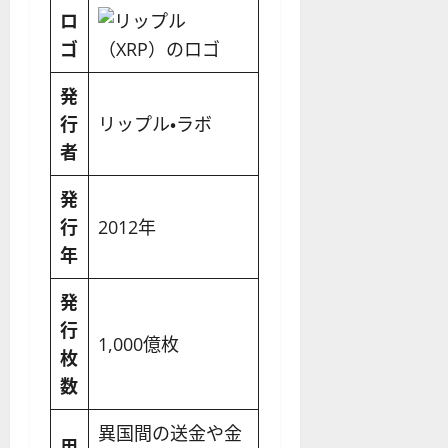
ロ
ゴ
発
行
リップル・ラボ
者
発
行
2012年
年
発
行
1,000億枚
枚
数
異国間の送金や金
用