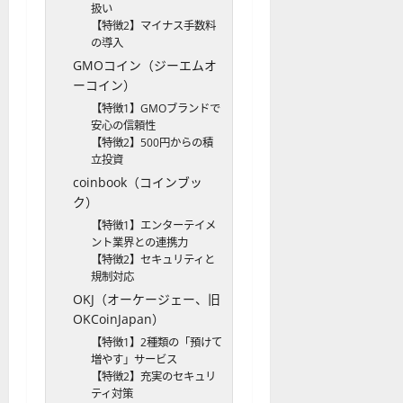
扱い
【特徴2】マイナス手数料
の導入
GMOコイン（ジーエムオ
ーコイン）
【特徴1】GMOブランドで
安心の信頼性
【特徴2】500円からの積
立投資
coinbook（コインブッ
ク）
【特徴1】エンターテイメ
ント業界との連携力
【特徴2】セキュリティと
規制対応
OKJ（オーケージェー、旧
OKCoinJapan）
【特徴1】2種類の「預けて
増やす」サービス
【特徴2】充実のセキュリ
ティ対策