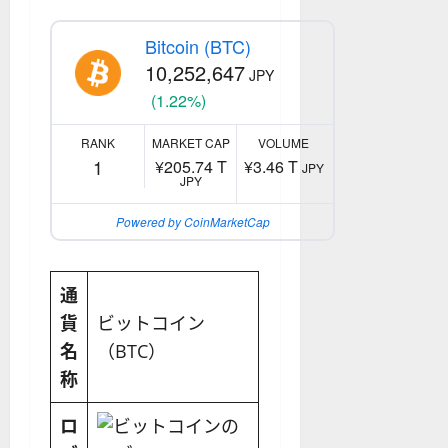
Bitcoin (BTC)
10,252,647
JPY
(1.22%)
RANK
MARKET CAP
VOLUME
1
¥205.74 T
¥3.46 T
JPY
JPY
Powered by CoinMarketCap
通
貨
ビットコイン
名
（BTC）
称
ロ