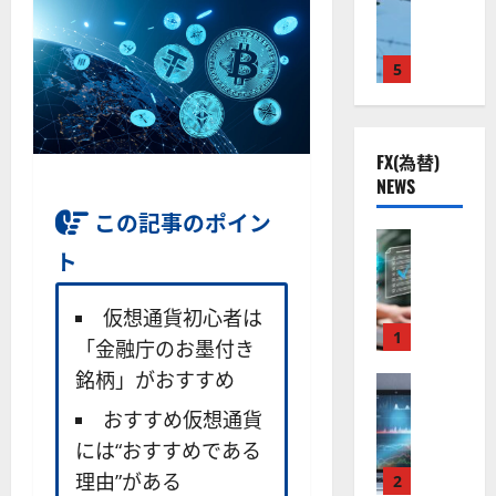
ト
S
米
ン
ス
（
M
国
プ
に
G
L
株
2
5
熱
O
）
】
.
視
O
。
公
0
線
G
今
共
下
。
L
後
FX(為替)
の
で
関
）
の
NEWS
安
良
連
。
株
全
好
の
ジ
この記事のポイン
価
守
な
FX（為替
厳
ェ
見
ト
る
F
値
選
ミ
通
ア
X
動
4
ニ
し
ク
口
き
銘
3
仮想通貨初心者は
は
ソ
座
と
1
柄
好
？
「金融庁のお墨付き
ン
開
な
の
評
銘柄」がおすすめ
（
設
FX（為替
る
株
。
2026-
至
A
の
宇
価
今
おすすめ仮想通貨
01-
高
X
審
宙
見
後
14
には“おすすめである
の
O
査
・
通
の
F
理由”がある
N
基
2
防
し
株