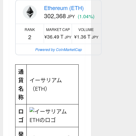
Ethereum (ETH)
302,368
(1.04%)
JPY
RANK
MARKET CAP
VOLUME
2
¥36.49 T
¥1.36 T
JPY
JPY
Powered by CoinMarketCap
通
貨
イーサリアム
名
（ETH）
称
ロ
ゴ
発