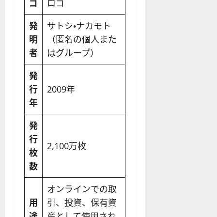
ゴ
発
サトシ・ナカモト
明
（匿名の個人また
者
はグループ）
発
行
2009年
年
発
行
2,100万枚
枚
数
オンラインでの取
用
引、投資、保有資
途
産として使用され