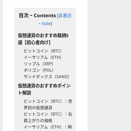
を
の
応
わ
リ
業
か
目次 ｰ Contents
ス
[
非表示
者
り
ク
も
ｰ hide
]
や
を
紹
す
解
介
仮想通貨のおすすめ銘柄5
く
説
選【初心者向け】
解
2025-
ビットコイン（BTC）
説
06-
2025-
イーサリアム（ETH）
02
06-
リップル（XRP）
02
2025-
ポリゴン（POL）
06-
サンドボックス（SAND）
04
仮想通貨のおすすめポイン
ト解説
ビットコイン（BTC）｜世
界初の仮想通貨
ビットコイン（BTC）｜右
肩上がりの価格
イーサリアム（ETH）｜時