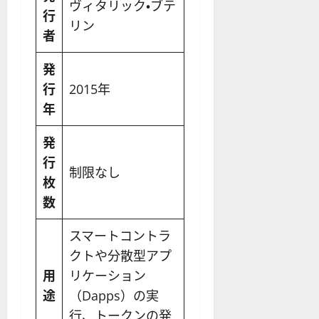
ヴィタリック・ブテ
行
リン
者
発
行
2015年
年
発
行
制限なし
枚
数
スマートコントラ
クトや分散型アプ
用
リケーション
途
（Dapps）の実
行、トークンの発