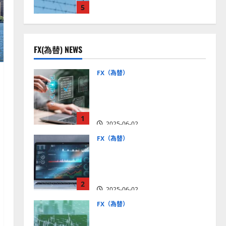
5
見通しは？
2025-12-16
FX(為替) NEWS
FX（為替）
FX口座開設の審査基準と
は？審査内容や落ちた場合
の対策方法を解説
1
2025-06-02
FX（為替）
至高のFX取引＆分析ツール
を探そう！無料の高機能ツ
ールを紹介【5＋3選】
2
2025-06-02
FX（為替）
MT4が使えるおすすめFX会