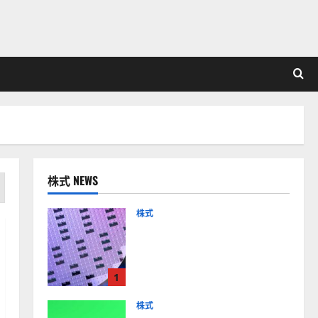
株式 NEWS
株式
【米国株】AIメガトレンド
の波に乗る
ASML（ASML）。今後の株
1
価見通しは？
2026-01-14
株式