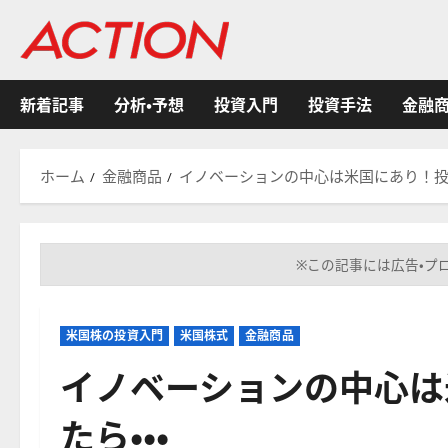
内
容
を
ス
新着記事
分析・予想
投資入門
投資手法
金融
キ
ッ
プ
ホーム
金融商品
イノベーションの中心は米国にあり！投資
※この記事には広告・プ
米国株の投資入門
米国株式
金融商品
イノベーションの中心は
たら・・・