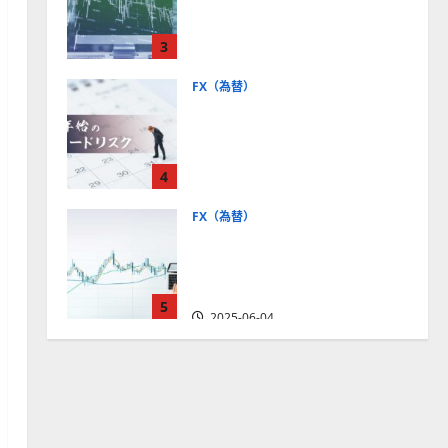
社【5選・2024年最新版】デ
モトレードやMT5対応業者
3
も紹介
2025-06-02
FX（為替）
FXは年末年始に取引可能？
主要FX会社の営業時間、年
末年始トレードのリスクを
4
解説
2025-06-02
FX（為替）
FXで役立つ！ローソク足の
見方とチャートパターンの
種類をわかりやすく解説
5
2025-06-04