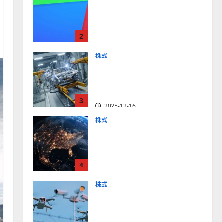
【米国株】最高値更新続く
アルファベット
（GOOGL）。ジェミニ3好
2
評。今後の株価見通しは？
2025-12-10
株式
【米国株】世界がロボティ
クスに熱視線。関連の厳選
4銘柄の株価見通しも
3
2025-12-16
株式
【米国株】トランプ2.0下
で良好な値動きとなる宇
宙・防衛セクター。注目銘
4
柄5選の株価見通しも
2025-12-16
株式
【米国株】公共の安全守る
アクソン（AXON）は中長
期で投資妙味。今後の株価