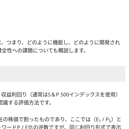
念、つまり、どのように機能し、どのように開発され
健全性への課題についても概説します。
収益利回り（通常はS＆P 500インデックスを使用）
を認識する評価方法です。
在の株価で割ったものであり、ここでは（E
/ P
）と
1
S
ードP / E比の逆数ですが、同じ利回り形式で表示