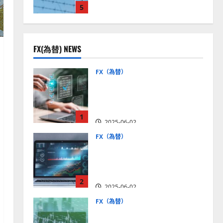
5
見通しは？
2025-12-16
FX(為替) NEWS
FX（為替）
FX口座開設の審査基準と
は？審査内容や落ちた場合
の対策方法を解説
1
2025-06-02
FX（為替）
至高のFX取引＆分析ツール
を探そう！無料の高機能ツ
ールを紹介【5＋3選】
2
2025-06-02
FX（為替）
MT4が使えるおすすめFX会