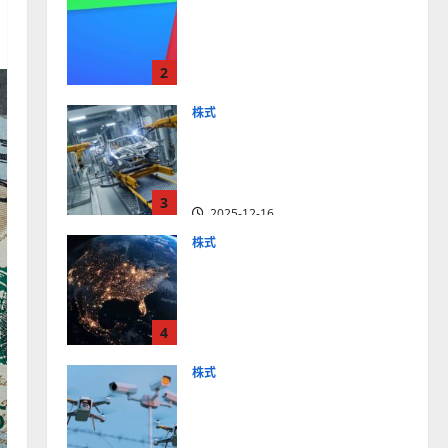
【米国株】最高値更新続く
アルファベット
（GOOGL）。ジェミニ3好
2
評。今後の株価見通しは？
2025-12-10
株式
【米国株】世界がロボティ
クスに熱視線。関連の厳選
4銘柄の株価見通しも
3
2025-12-16
株式
【米国株】トランプ2.0下
で良好な値動きとなる宇
宙・防衛セクター。注目銘
4
柄5選の株価見通しも
2025-12-16
株式
【米国株】公共の安全守る
アクソン（AXON）は中長
期で投資妙味。今後の株価