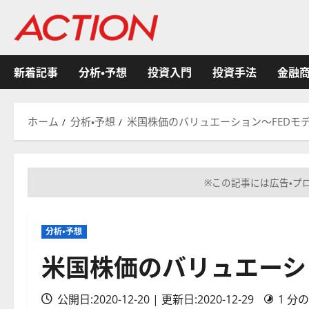
内
容
を
ス
新着記事
分析・予想
投資入門
投資手法
金融
キ
ッ
プ
ホーム
分析・予想
米国株価のバリュエーション～FEDモ
※この記事には広告・プ
分析・予想
米国株価のバリュエーシ
公開日:2020-12-20 | 更新日:2020-12-29
1 分