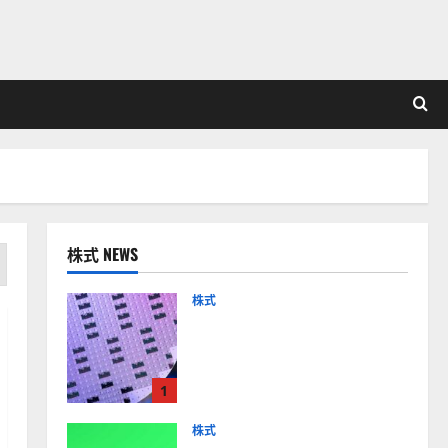
株式 NEWS
株式
【米国株】AIメガトレンド
の波に乗る
ASML（ASML）。今後の株
1
価見通しは？
2026-01-14
株式