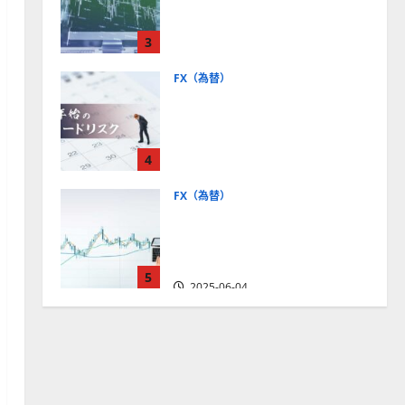
社【5選・2024年最新版】デ
モトレードやMT5対応業者
3
も紹介
2025-06-02
FX（為替）
FXは年末年始に取引可能？
主要FX会社の営業時間、年
末年始トレードのリスクを
4
解説
2025-06-02
FX（為替）
FXで役立つ！ローソク足の
見方とチャートパターンの
種類をわかりやすく解説
5
2025-06-04