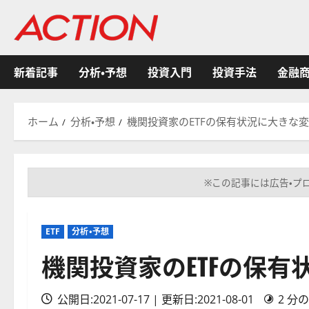
内
容
を
ス
新着記事
分析・予想
投資入門
投資手法
金融
キ
ッ
プ
ホーム
分析・予想
機関投資家のETFの保有状況に大きな
※この記事には広告・プ
ETF
分析・予想
機関投資家のETFの保有
公開日:2021-07-17 | 更新日:2021-08-01
2 分