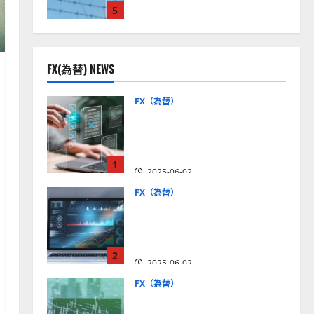
5
見通しは？
2025-12-16
FX(為替) NEWS
FX（為替）
FX口座開設の審査基準と
は？審査内容や落ちた場合
の対策方法を解説
1
2025-06-02
FX（為替）
至高のFX取引＆分析ツール
を探そう！無料の高機能ツ
ールを紹介【5＋3選】
2
2025-06-02
FX（為替）
MT4が使えるおすすめFX会