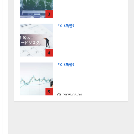
社【5選・2024年最新版】デ
モトレードやMT5対応業者
3
も紹介
2025-06-02
FX（為替）
FXは年末年始に取引可能？
主要FX会社の営業時間、年
末年始トレードのリスクを
4
解説
2025-06-02
FX（為替）
FXで役立つ！ローソク足の
見方とチャートパターンの
種類をわかりやすく解説
5
2025-06-04