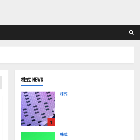
株式 NEWS
株式
【米国株】AIメガトレンド
の波に乗る
ASML（ASML）。今後の株
1
価見通しは？
2026-01-14
株式