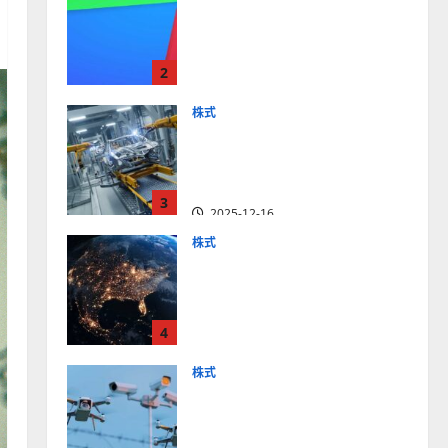
【米国株】最高値更新続く
アルファベット
（GOOGL）。ジェミニ3好
2
評。今後の株価見通しは？
2025-12-10
株式
【米国株】世界がロボティ
クスに熱視線。関連の厳選
4銘柄の株価見通しも
3
2025-12-16
株式
【米国株】トランプ2.0下
で良好な値動きとなる宇
宙・防衛セクター。注目銘
4
柄5選の株価見通しも
2025-12-16
株式
【米国株】公共の安全守る
アクソン（AXON）は中長
期で投資妙味。今後の株価