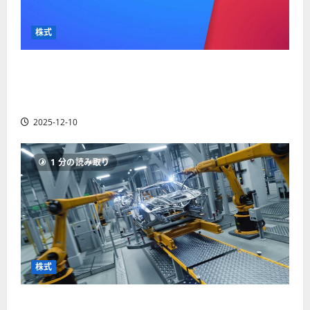
か
ス
者
り
ク
も
や
を
株式
紹
す
解
介
く
説
【米国株】最高値更新続くアルファベット
解
2025-
（GOOGL）。ジェミニ3好評。今後の株価見通し
説
06-
2025-
は？
02
06-
2025-12-10
02
2025-
06-
04
1 分の読み取り
株式
【米国株】世界がロボティクスに熱視線。関連