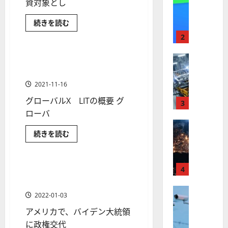
【
資対象とし
I
米
メ
電
続きを読む
国
ガ
気
ETF
金融商品
株
ト
自
2
動
】
レ
車
最
（EV）
株式
ン
グローバルX LIT～リチウム＆
1 分の読み取り
関
【
高
ド
バッテリーETFの評価
連
米
の
値
の
2021-11-16
お
国
更
波
す
グローバルX LITの概要 グ
す
株
新
3
に
め
】
ローバ
続
乗
ETF［最
新］
世
株式
く
る
に
グ
続きを読む
【
界
ア
つ
A
ロ
い
米
ETF
金融商品
が
ル
ー
S
て
バ
国
ロ
さ
フ
M
ル
ら
株
ボ
X
4
ァ
クリーンエネルギー政策で恩
L
に
3 分の読み取り
LIT
】
読
テ
ベ
恵を受ける投資対象とは
（
～
む
ト
リ
株式
ィ
ッ
A
2022-01-03
チ
【
ラ
ク
ト
S
ウ
アメリカで、バイデン大統領
米
ム
ン
ス
（
M
＆
国
プ
に政権交代
に
G
バ
L