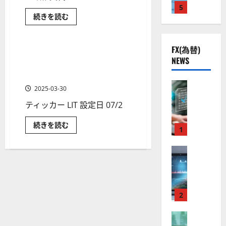
ッ
株
2
5
熱
O
）
テ
ク
続きを読む
】
.
視
リ
O
。
リ
ー
公
ETF
金融商品
0
線
ー
G
今
ETF
ン
共
下
の
。
L
後
エ
評
FX(為替)
の
で
ネ
関
グローバルＸ（LIT）はリチ
）
の
価
2 分の読み取り
ル
NEWS
安
に
良
連
ウム＆バッテリーテック株に
。
株
ギ
つ
全
ー
好
の
投資するETF
ジ
い
価
政
て
守
な
FX（為替
厳
ェ
策
見
2025-03-30
さ
で
る
F
値
選
ら
ミ
通
恩
に
ティッカー LIT 設定日 07/2
ア
X
動
4
恵
ニ
し
読
を
ク
口
き
む
銘
3
は
受
グ
続きを読む
ソ
座
と
け
1
柄
好
ロ
？
る
ー
ン
開
な
の
評
投
バ
（
設
資
FX（為替
る
株
ル
。
2026-
対
Ｘ
至
A
の
宇
価
今
象
01-
（LIT）
高
と
X
審
宙
は
見
後
14
は
リ
の
O
査
・
通
に
の
チ
つ
F
N
基
ウ
2
防
し
株
い
ム
X
）
準
衛
て
も
価
＆
さ
取
FX（為替
バ
は
と
セ
見
ら
ッ