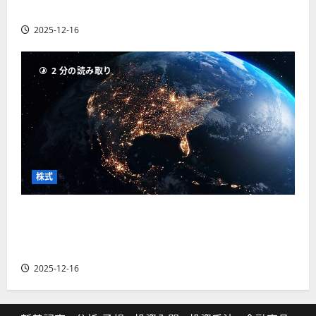
の厳選4銘柄の株価見通しも
2025-12-16
2 分の読み取り
株式
【米国株】トランプ2.0下で良好な値動きとなる
宇宙・防衛セクター。注目銘柄5選の株価見通し
も
2025-12-16