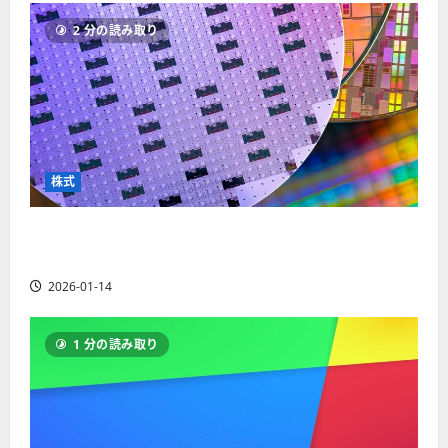
ソ
F
2
を
12-
2025-
ク
2 分の読み取り
X
4
紹
16
06-
足
会
年
介
02
の
社
最
【
見
の
新
5
方
営
版
＋
と
業
】
3
チ
時
デ
選
株式
ャ
間
モ
】
ー
、
ト
ト
【米国株】AIメガトレンドの波に乗る
年
レ
2025-
パ
末
ー
ASML（ASML）。今後の株価見通しは？
06-
タ
年
ド
02
2026-01-14
ー
始
や
ン
ト
M
の
レ
T
1 分の読み取り
種
ー
5
類
ド
対
を
の
応
わ
リ
業