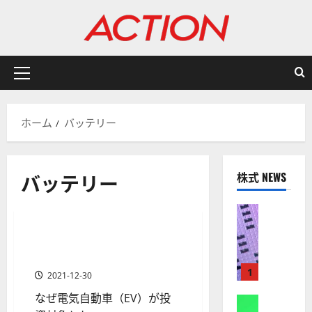
内
容
を
ス
キ
メ
ッ
イ
プ
ン
ホーム
バッテリー
メ
ニ
ュ
バッテリー
株式 NEWS
ー
ETF
金融商品
株式
【
米
電気自動車（EV）関連のおす
2 分の読み取り
国
すめETF［最新］
株
1
2021-12-30
】
なぜ電気自動車（EV）が投
A
株式