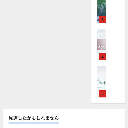
M
引
中
は
に
ク
テ
通
2025-
読
T
リ
＆
長
？
タ
し
む
12-
ー
4
分
期
審
ー
テ
16
は
ッ
が
析
3
で
査
。
？
ク
使
ツ
投
内
株
注
に
え
FX（為替
ー
資
容
目
投
2025-
F
る
ル
資
妙
や
銘
12-
す
X
お
を
味
落
柄
る
10
は
す
ETF
探
。
ち
5
に
年
す
4
そ
今
た
選
つ
末
い
め
う
後
場
の
て
年
FX（為替
F
！
の
合
さ
株
F
ら
始
X
無
株
の
価
に
X
に
会
料
読
価
対
見
む
で
取
社
の
見
策
通
役
引
5
【
高
通
方
し
立
可
5
機
し
法
も
つ
能
選
能
は
を
！
？
・
ツ
？
解
2025-
見逃したかもしれません
ロ
主
2
ー
説
12-
ー
要
0
ル
16
2025-