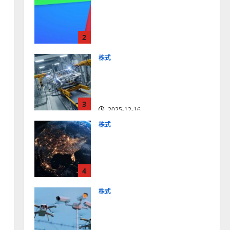
【米国株】最高値更新続く
アルファベット
（GOOGL）。ジェミニ3好
2
評。今後の株価見通しは？
2025-12-10
株式
【米国株】世界がロボティ
クスに熱視線。関連の厳選
4銘柄の株価見通しも
3
2025-12-16
株式
【米国株】トランプ2.0下
で良好な値動きとなる宇
宙・防衛セクター。注目銘
4
柄5選の株価見通しも
2025-12-16
株式
【米国株】公共の安全守る
アクソン（AXON）は中長
期で投資妙味。今後の株価