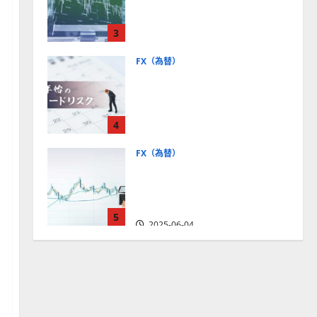
社【5選・2024年最新版】デ
モトレードやMT5対応業者
3
も紹介
2025-06-02
FX（為替）
FXは年末年始に取引可能？
主要FX会社の営業時間、年
末年始トレードのリスクを
4
解説
2025-06-02
FX（為替）
FXで役立つ！ローソク足の
見方とチャートパターンの
種類をわかりやすく解説
5
2025-06-04