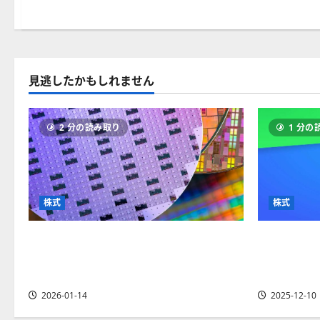
見逃したかもしれません
2 分の読み取り
1 分の
株式
株式
【米国株】AIメガトレンドの波に乗
【米国株
るASML（ASML）。今後の株価見通し
ベット（G
は？
今後の株
2026-01-14
2025-12-10