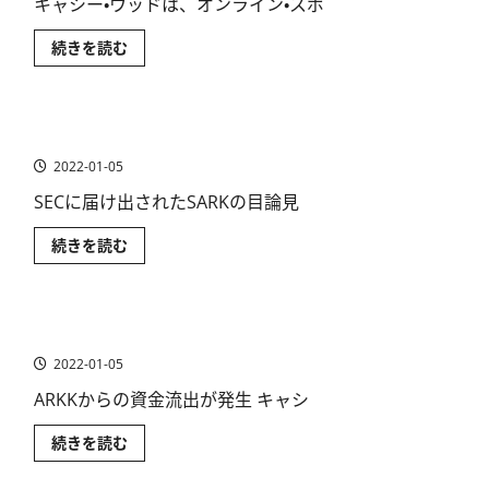
キャシー・ウッドは、オンライン・スポ
ス
続きを読む
ポ
ー
ツ
ベ
ッ
ARKK逆張り（リバース）型ETF ~SARK
テ
ィ
2022-01-05
ン
グ
の
SECに届け出されたSARKの目論見
成
長
ARKK
続きを読む
性
逆
か
張
ら
り
お
（リ
す
バ
す
ARKKの逆張り（リバース）型ETF~SARK［速報］
ー
め
ス）
米
2022-01-05
型
国
ETF
株
~SARK
ARKKからの資金流出が発生 キャシ
銘
に
柄
つ
を
ARKK
続きを読む
い
分
の
て
析
逆
さ
に
張
ら