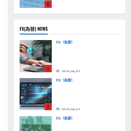
5
見通しは？
2025-12-16
FX(為替) NEWS
FX（為替）
FX口座開設の審査基準と
は？審査内容や落ちた場合
の対策方法を解説
1
2025-06-02
FX（為替）
至高のFX取引＆分析ツール
を探そう！無料の高機能ツ
ールを紹介【5＋3選】
2
2025-06-02
FX（為替）
MT4が使えるおすすめFX会