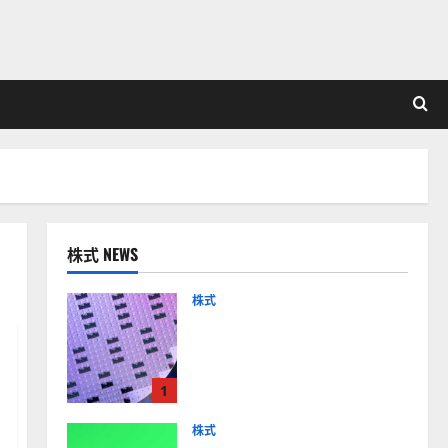
株式 NEWS
株式
【米国株】AIメガトレンド
の波に乗る
ASML（ASML）。今後の株
1
価見通しは？
2026-01-14
株式