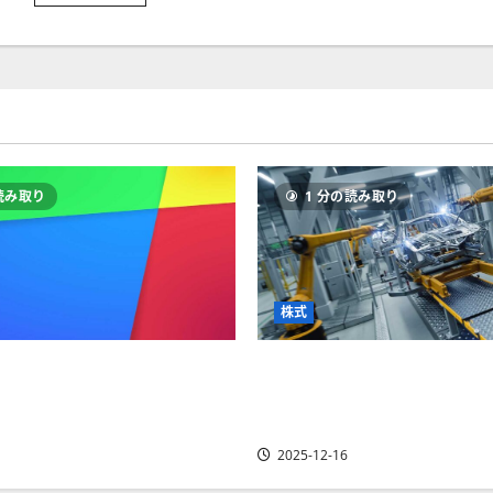
ETF「ARKK」
つ
と
い
は？
て
ど
さ
こ
ら
の
に
証
読
券
む
会
社
で
購
入
読み取り
1 分の読み取り
で
き
る
の？
【米
国
株
投
株式
資】
に
つ
】最高値更新続くアルファ
【米国株】世界がロボテ
い
て
OOGL）。ジェミニ3好評。
視線。関連の厳選4銘柄の
さ
ら
価見通しは？
も
に
読
2025-12-16
む