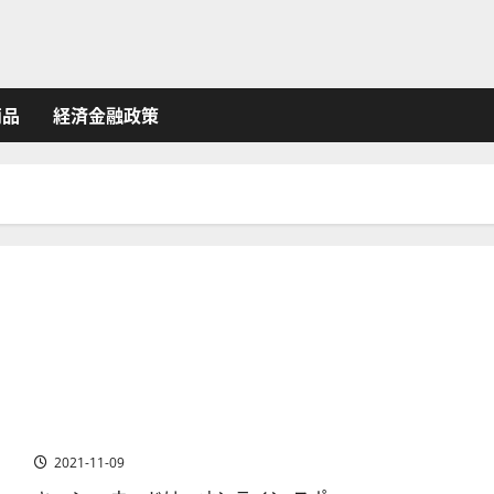
商品
経済金融政策
スポーツベッティングの成長性からおすすめ米国株銘柄
を分析
2021-11-09