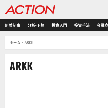
内
容
を
ス
新着記事
分析・予想
投資入門
投資手法
金融
キ
ッ
プ
ホーム
ARKK
ARKK
米国株式
金融商品