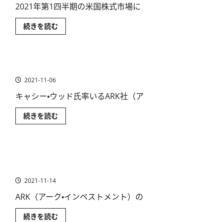
SEC
2021年第1四半期の米国株式市場に
ら
か
に
ら
読
米
続きを読む
承
む
国
認
ハ
さ
イ
れ
テ
る
ク
の
ARK ETFに暴落の兆し？急落の原因とは
株
か？
と
に
2021-11-06
米
つ
国
い
ETF
キャシー・ウッド氏率いるARK社（ア
て
の
さ
最
ら
ARK
続きを読む
新
に
ETF
分
読
に
析
む
暴
に
落
つ
の
い
ARK ETF「ARKK」とは？どこの証券会社で購入できる
兆
て
し？
さ
の？【米国株投資】
急
ら
落
に
2021-11-14
の
読
原
む
ARK（アーク・インベストメント）の
因
と
は
ARK
続きを読む
に