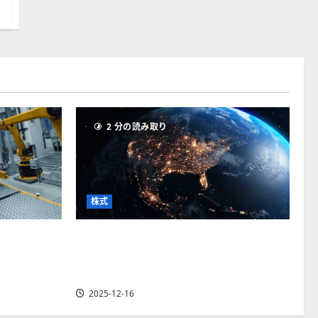
2 分の読み取り
株式
ィクスに熱
【米国株】トランプ2.0下で良好な値
株価見通し
動きとなる宇宙・防衛セクター。注目
銘柄5選の株価見通しも
2025-12-16