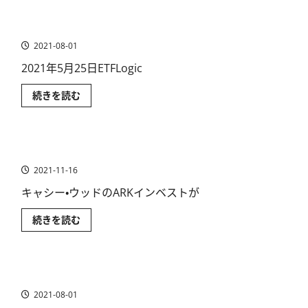
つ
り
に
い
（リ
読
て
機関投資家のETFの保有状況に大きな変化
バ
む
さ
ー
ら
2021-08-01
ス）
に
型
読
ETF~SARK［速
2021年5月25日ETFLogic
む
報］
に
機
続きを読む
つ
関
い
投
て
資
さ
家
ら
の
に
ビットコインETFは米国SECから承認されるのか？
ETF
読
の
む
2021-11-16
保
有
状
キャシー・ウッドのARKインベストが
況
に
ビ
続きを読む
大
ッ
き
ト
な
コ
変
イ
化
ン
に
米国ハイテク株と米国ETFの最新分析
ETF
つ
は
い
2021-08-01
米
て
国
さ