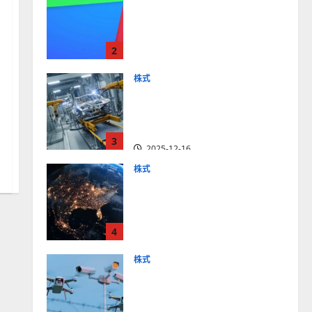
【米国株】最高値更新続く
アルファベット
（GOOGL）。ジェミニ3好
2
評。今後の株価見通しは？
2025-12-10
株式
【米国株】世界がロボティ
クスに熱視線。関連の厳選
4銘柄の株価見通しも
3
2025-12-16
株式
【米国株】トランプ2.0下
で良好な値動きとなる宇
宙・防衛セクター。注目銘
4
柄5選の株価見通しも
2025-12-16
株式
【米国株】公共の安全守る
アクソン（AXON）は中長
期で投資妙味。今後の株価