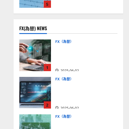
5
見通しは？
2025-12-16
FX(為替) NEWS
FX（為替）
FX口座開設の審査基準と
は？審査内容や落ちた場合
の対策方法を解説
1
2025-06-02
FX（為替）
至高のFX取引＆分析ツール
を探そう！無料の高機能ツ
ールを紹介【5＋3選】
2
2025-06-02
FX（為替）
MT4が使えるおすすめFX会