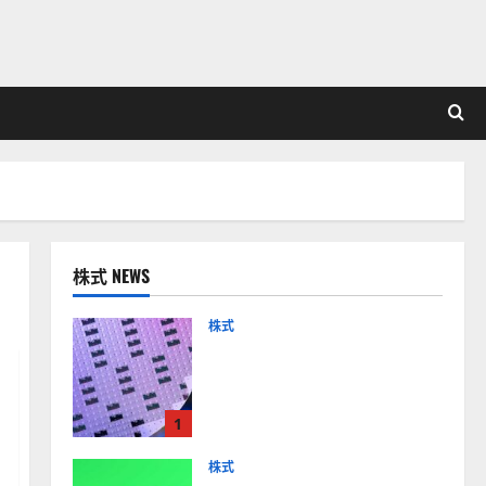
株式 NEWS
株式
【米国株】AIメガトレンド
の波に乗る
ASML（ASML）。今後の株
1
価見通しは？
2026-01-14
株式