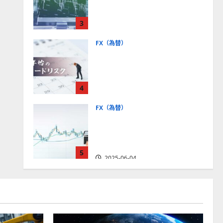
社【5選・2024年最新版】デ
モトレードやMT5対応業者
3
も紹介
2025-06-02
FX（為替）
FXは年末年始に取引可能？
主要FX会社の営業時間、年
末年始トレードのリスクを
4
解説
2025-06-02
FX（為替）
FXで役立つ！ローソク足の
見方とチャートパターンの
種類をわかりやすく解説
5
2025-06-04