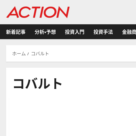
内
容
を
ス
新着記事
分析・予想
投資入門
投資手法
金融
キ
ッ
プ
ホーム
コバルト
コバルト
米国株式
金融商品