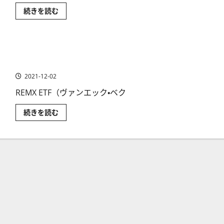
リ
続きを読む
チ
ウ
ム
鉱
山
REMX ETF（ヴァンエック・ベクトル・レアアースETF）は戦
株
～
略的金属ETF
お
す
2021-12-02
す
め
REMX ETF（ヴァンエック・ベク
関
連
銘
REMX
続きを読む
柄
ETF（ヴ
に
ァ
つ
ン
い
エ
て
ッ
さ
ク・
ら
ベ
に
ク
読
ト
む
ル・
レ
ア
ア
ー
ス
ETF）