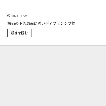
て
む
ル
さ
ギ
ら
生活必需品（日用品）・食料品の米国株銘柄［最新］
ー・
に
イ
読
2021-11-09
ン
む
フ
ラ
株価の下落局面に強いディフェンシブ銘
関
連
生
続きを読む
の
活
米
必
国
需
株
品
銘
（日
柄
用
（公
品）・
益
食
株）
料
［最
品
新］
の
に
米
つ
国
い
株
て
銘
さ
柄
ら
［最
に
新］
読
に
む
つ
い
て