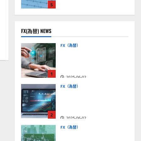
5
見通しは？
2025-12-16
FX(為替) NEWS
FX（為替）
FX口座開設の審査基準と
は？審査内容や落ちた場合
の対策方法を解説
1
2025-06-02
FX（為替）
至高のFX取引＆分析ツール
を探そう！無料の高機能ツ
ールを紹介【5＋3選】
2
2025-06-02
FX（為替）
MT4が使えるおすすめFX会