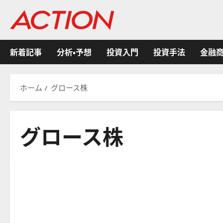
内
容
を
ス
新着記事
分析・予想
投資入門
投資手法
金融
キ
ッ
プ
ホーム
グロース株
グロース株
分析・予想
米国株式
金融商品