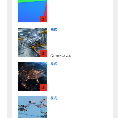
【米国株】最高値更新続く
アルファベット
（GOOGL）。ジェミニ3好
2
評。今後の株価見通しは？
2025-12-10
株式
【米国株】世界がロボティ
クスに熱視線。関連の厳選
4銘柄の株価見通しも
3
2025-12-16
株式
【米国株】トランプ2.0下
で良好な値動きとなる宇
宙・防衛セクター。注目銘
4
柄5選の株価見通しも
2025-12-16
株式
【米国株】公共の安全守る
アクソン（AXON）は中長
期で投資妙味。今後の株価