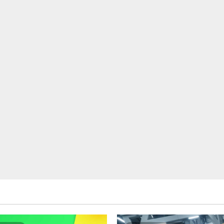
さ
ら
に
読
む