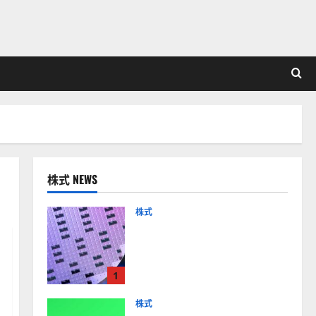
株式 NEWS
株式
【米国株】AIメガトレンド
の波に乗る
ASML（ASML）。今後の株
1
価見通しは？
2026-01-14
株式