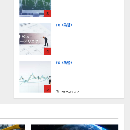
社【5選・2024年最新版】デ
モトレードやMT5対応業者
3
も紹介
2025-06-02
FX（為替）
FXは年末年始に取引可能？
主要FX会社の営業時間、年
末年始トレードのリスクを
4
解説
2025-06-02
FX（為替）
FXで役立つ！ローソク足の
見方とチャートパターンの
種類をわかりやすく解説
5
2025-06-04