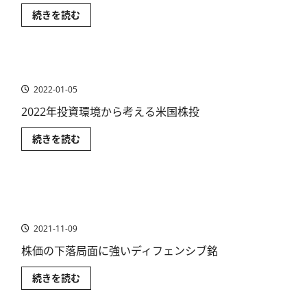
米
続きを読む
国
株
式
市
場
おすすめ米国高配当株ETF~2022年最新版
は
ニ
2022-01-05
フ
テ
ィ
2022年投資環境から考える米国株投
ー・
フ
お
続きを読む
ィ
す
フ
す
テ
め
ィ
米
相
国
場
米国エネルギー・インフラ関連の米国株銘柄（公益株）
高
の
配
再
［最新］
当
来
株
か
2021-11-09
ETF~2022
に
年
つ
株価の下落局面に強いディフェンシブ銘
最
い
新
て
版
さ
米
続きを読む
に
ら
国
つ
に
エ
い
読
ネ