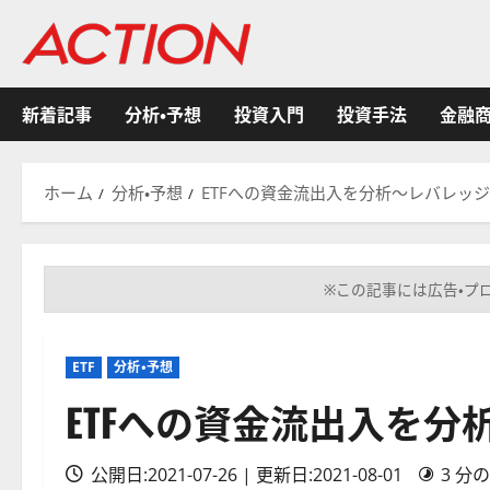
内
容
を
ス
新着記事
分析・予想
投資入門
投資手法
金融
キ
ッ
プ
ホーム
分析・予想
ETFへの資金流出入を分析～レバレッジ
※この記事には広告・プ
ETF
分析・予想
ETFへの資金流出入を分
公開日:2021-07-26 | 更新日:2021-08-01
3 分