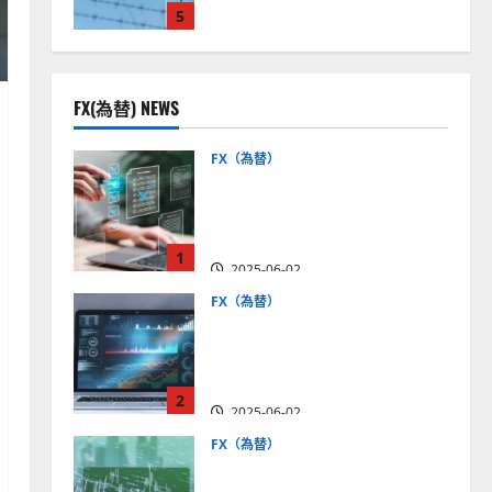
5
見通しは？
2025-12-16
FX(為替) NEWS
FX（為替）
FX口座開設の審査基準と
は？審査内容や落ちた場合
の対策方法を解説
1
2025-06-02
FX（為替）
至高のFX取引＆分析ツール
を探そう！無料の高機能ツ
ールを紹介【5＋3選】
2
2025-06-02
FX（為替）
MT4が使えるおすすめFX会