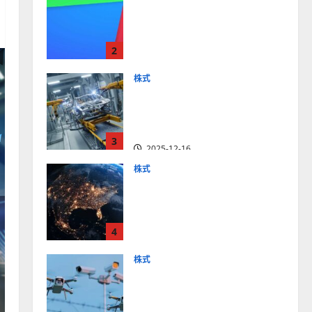
【米国株】最高値更新続く
アルファベット
（GOOGL）。ジェミニ3好
2
評。今後の株価見通しは？
2025-12-10
株式
【米国株】世界がロボティ
クスに熱視線。関連の厳選
4銘柄の株価見通しも
3
2025-12-16
株式
【米国株】トランプ2.0下
で良好な値動きとなる宇
宙・防衛セクター。注目銘
4
柄5選の株価見通しも
2025-12-16
株式
【米国株】公共の安全守る
アクソン（AXON）は中長
期で投資妙味。今後の株価