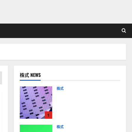
株式 NEWS
株式
【米国株】AIメガトレンド
の波に乗る
ASML（ASML）。今後の株
1
価見通しは？
2026-01-14
株式