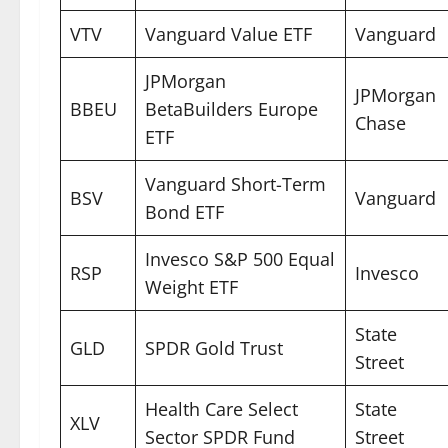
VTV
Vanguard Value ETF
Vanguard
JPMorgan
JPMorgan
BBEU
BetaBuilders Europe
Chase
ETF
Vanguard Short-Term
BSV
Vanguard
Bond ETF
Invesco S&P 500 Equal
RSP
Invesco
Weight ETF
State
GLD
SPDR Gold Trust
Street
Health Care Select
State
XLV
Sector SPDR Fund
Street