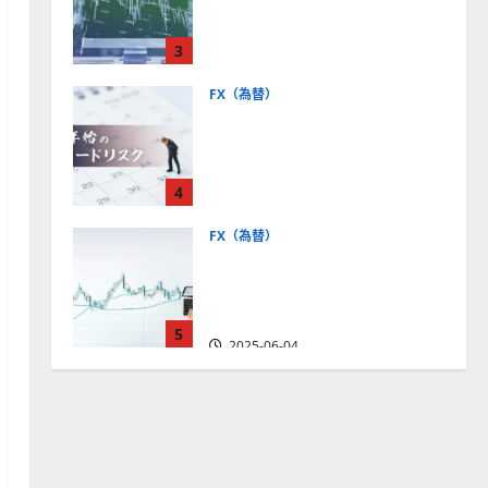
社【5選・2024年最新版】デ
モトレードやMT5対応業者
3
も紹介
2025-06-02
FX（為替）
FXは年末年始に取引可能？
主要FX会社の営業時間、年
末年始トレードのリスクを
4
解説
2025-06-02
FX（為替）
FXで役立つ！ローソク足の
見方とチャートパターンの
種類をわかりやすく解説
5
2025-06-04