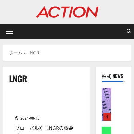
内
容
を
ス
キ
メ
ッ
イ
プ
ン
ホーム
LNGR
メ
ニ
ュ
LNGR
株式 NEWS
ー
お知らせ
株式
【
米
グローバルX LNGR～長寿・ヘ
1 分の読み取り
国
ルスケアETFの評価
株
1
2021-08-15
】
グローバルX LNGRの概要
A
株式