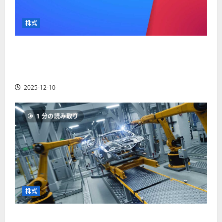
か
ス
者
り
ク
も
や
を
株式
紹
す
解
介
く
説
【米国株】最高値更新続くアルファベット
解
2025-
（GOOGL）。ジェミニ3好評。今後の株価見通し
説
06-
2025-
は？
02
06-
2025-12-10
02
2025-
06-
04
1 分の読み取り
株式
【米国株】世界がロボティクスに熱視線。関連