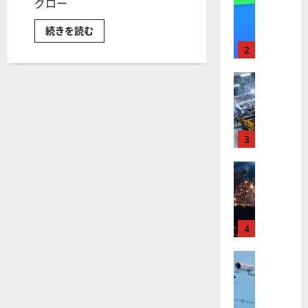
【
グロー
I
米
メ
グ
続きを読む
国
ガ
ロ
株
ト
ー
2
バ
】
レ
ル
最
X
株式
ン
LNGR
【
高
ド
～
米
長
値
の
寿・
国
更
波
ヘ
ル
株
新
3
に
ス
】
続
乗
ケ
ア
世
株式
く
る
ETF
【
界
ア
の
A
評
米
が
ル
S
価
国
ロ
に
フ
M
つ
株
ボ
4
ァ
L
い
】
て
テ
ベ
（
さ
ト
株式
ィ
ッ
A
ら
【
に
ラ
ク
ト
S
読
米
ン
ス
（
む
M
国
プ
に
G
L