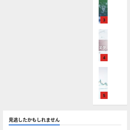
M
引
中
は
ク
通
2025-
T
＆
長
？
タ
し
12-
4
分
期
審
ー
16
は
が
析
3
で
査
。
？
使
ツ
投
内
注
え
FX（為替
ー
資
容
目
2025-
F
る
ル
妙
や
銘
12-
X
お
を
味
落
柄
10
は
す
探
。
ち
5
年
す
4
そ
今
た
選
末
め
う
後
場
の
年
FX（為替
F
！
の
合
株
F
始
X
無
株
の
価
X
に
会
料
価
対
見
で
取
社
の
見
策
通
役
引
5
【
高
通
方
し
立
可
5
機
し
法
も
つ
能
選
能
は
を
！
？
・
ツ
？
解
2025-
見逃したかもしれません
ロ
主
2
ー
説
12-
ー
要
0
ル
16
2025-