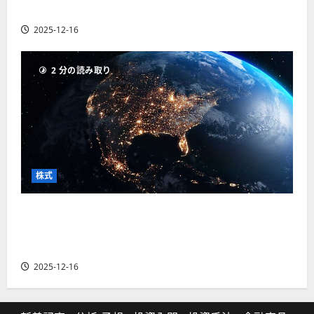
の厳選4銘柄の株価見通しも
2025-12-16
2 分の読み取り
株式
【米国株】トランプ2.0下で良好な値動きとなる
宇宙・防衛セクター。注目銘柄5選の株価見通し
も
2025-12-16