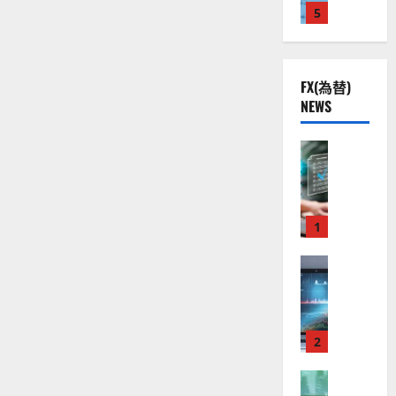
株
2
5
熱
O
）
】
.
視
O
。
公
0
線
G
今
共
下
。
L
後
FX(為替)
の
で
関
）
の
NEWS
安
良
連
。
株
全
好
の
ジ
価
守
な
FX（為替
厳
ェ
見
る
F
値
選
ミ
通
ア
X
動
4
ニ
し
ク
口
き
銘
3
は
ソ
座
と
1
柄
好
？
ン
開
な
の
評
（
設
FX（為替
る
株
。
2026-
至
A
の
宇
価
今
01-
高
X
審
宙
見
後
14
の
O
査
・
通
の
F
N
基
2
防
し
株
X
）
準
衛
も
価
取
FX（為替
は
と
セ
見