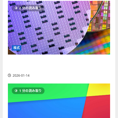
ソ
F
2
を
12-
2025-
ク
2 分の読み取り
X
4
紹
16
06-
足
会
年
介
02
の
社
最
【
見
の
新
5
方
営
版
＋
と
業
】
3
チ
時
デ
選
株式
ャ
間
モ
】
ー
、
ト
ト
【米国株】AIメガトレンドの波に乗る
年
レ
2025-
パ
末
ー
ASML（ASML）。今後の株価見通しは？
06-
タ
年
ド
02
2026-01-14
ー
始
や
ン
ト
M
の
レ
T
1 分の読み取り
種
ー
5
類
ド
対
を
の
応
わ
リ
業