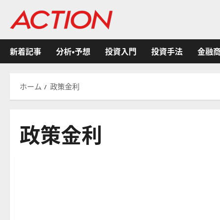
内
容
を
ス
新着記事
分析・予想
投資入門
投資手法
金融
キ
ッ
プ
ホーム
政策金利
政策金利
分析・予想
米国株式
金融商品