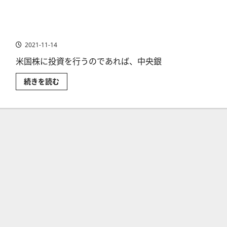
は？
延
米
長
国
に
の
つ
米国の金融政策はFEDとFRBが大きく影響する
政
い
策
て
2021-11-14
金
【2021
利
年
を
米国株に投資を行うのであれば、中央銀
3
決
月】
め
に
米
続きを読む
る
つ
国
重
い
の
要
て
金
な
さ
融
会
ら
政
合
に
策
「FOMC」
読
は
に
む
FED
つ
と
い
FRB
て
が
わ
大
か
き
り
く
や
影
す
響
く
す
解
る
説
に
に
つ
つ