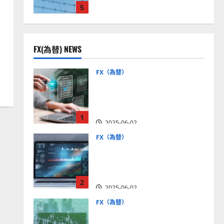
5
見通しは？
2025-12-16
FX(為替) NEWS
FX（為替）
FX口座開設の審査基準と
は？審査内容や落ちた場合
の対策方法を解説
1
2025-06-02
FX（為替）
至高のFX取引＆分析ツール
を探そう！無料の高機能ツ
ールを紹介【5＋3選】
2
2025-06-02
FX（為替）
MT4が使えるおすすめFX会