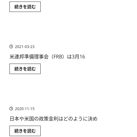
米
続きを読む
国
FOMC~
積
極
的
米連邦公開市場委員（FOMC）～SLR特例措置の延長につ
な
政
いて【2021年3月】
策
引
2021-03-23
き
締
米連邦準備理事会（FRB）は3月16
め
観
測
米
続きを読む
は
連
後
邦
退
公
に
開
つ
市
い
FOMCとは？米国の政策金利を決める重要な会合
場
て
委
「FOMC」についてわかりやすく解説
さ
員
ら
（FOMC）
2020-11-15
に
～
読
SLR
む
日本や米国の政策金利はどのように決め
特
例
措
FOMC
続きを読む
置
と
の