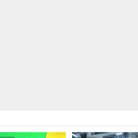
い
い
て
て
さ
さ
ら
ら
に
に
読
読
む
む