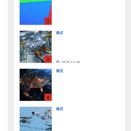
【米国株】最高値更新続く
アルファベット
（GOOGL）。ジェミニ3好
2
評。今後の株価見通しは？
2025-12-10
株式
【米国株】世界がロボティ
クスに熱視線。関連の厳選
4銘柄の株価見通しも
3
2025-12-16
株式
【米国株】トランプ2.0下
で良好な値動きとなる宇
宙・防衛セクター。注目銘
4
柄5選の株価見通しも
2025-12-16
株式
【米国株】公共の安全守る
アクソン（AXON）は中長
期で投資妙味。今後の株価