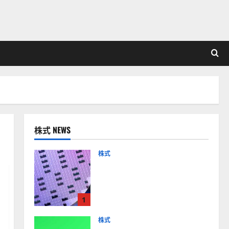
株式 NEWS
株式
【米国株】AIメガトレンド
の波に乗る
ASML（ASML）。今後の株
1
価見通しは？
2026-01-14
株式