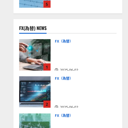
5
見通しは？
2025-12-16
FX(為替) NEWS
FX（為替）
FX口座開設の審査基準と
は？審査内容や落ちた場合
の対策方法を解説
1
2025-06-02
FX（為替）
至高のFX取引＆分析ツール
を探そう！無料の高機能ツ
ールを紹介【5＋3選】
2
2025-06-02
FX（為替）
MT4が使えるおすすめFX会