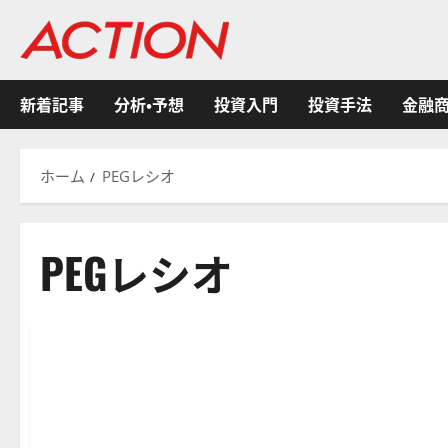
内
容
を
ス
新着記事
分析・予想
投資入門
投資手法
金融
キ
ッ
プ
ホーム
PEGレシオ
PEGレシオ
有名投資家/ヘッジファンド/資産運用会社