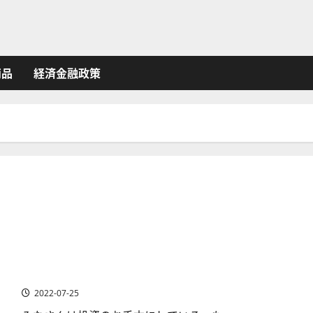
商品
経済金融政策
バリュー投資の名人 ジョン・テンプルトンはどんな投資
家だったの？経歴から投資方針・運用実績を紹介！
2022-07-25