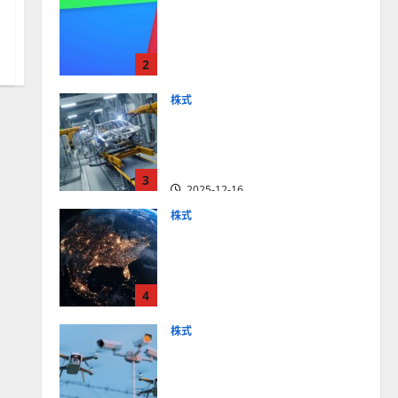
【米国株】最高値更新続く
アルファベット
（GOOGL）。ジェミニ3好
2
評。今後の株価見通しは？
2025-12-10
株式
【米国株】世界がロボティ
クスに熱視線。関連の厳選
4銘柄の株価見通しも
3
2025-12-16
株式
【米国株】トランプ2.0下
で良好な値動きとなる宇
宙・防衛セクター。注目銘
4
柄5選の株価見通しも
2025-12-16
株式
【米国株】公共の安全守る
アクソン（AXON）は中長
期で投資妙味。今後の株価