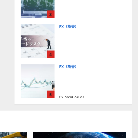
社【5選・2024年最新版】デ
モトレードやMT5対応業者
3
も紹介
2025-06-02
FX（為替）
FXは年末年始に取引可能？
主要FX会社の営業時間、年
末年始トレードのリスクを
4
解説
2025-06-02
FX（為替）
FXで役立つ！ローソク足の
見方とチャートパターンの
種類をわかりやすく解説
5
2025-06-04