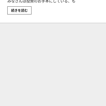
みなさんは投資のお手本にしている、も
バ
続きを読む
リ
ュ
ー
投
資
の
名
人
ジ
ョ
ン・
テ
ン
プ
ル
ト
ン
は
ど
ん
な
投
資
家
だ
っ
た
の？