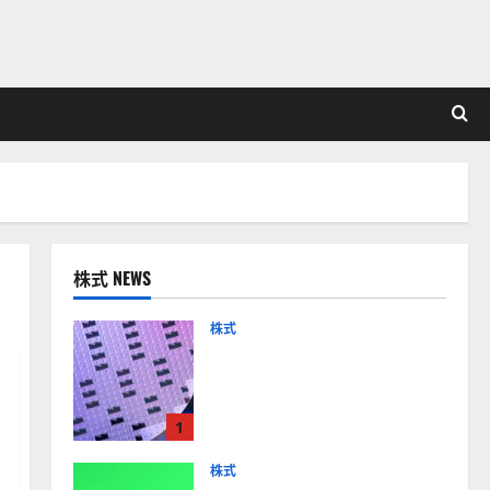
株式 NEWS
株式
【米国株】AIメガトレンド
の波に乗る
ASML（ASML）。今後の株
1
価見通しは？
2026-01-14
株式