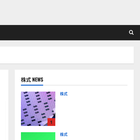
株式 NEWS
株式
【米国株】AIメガトレンド
の波に乗る
ASML（ASML）。今後の株
1
価見通しは？
2026-01-14
株式