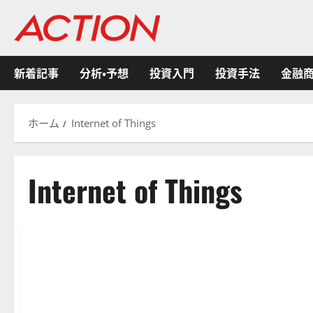
内
容
を
ス
新着記事
分析・予想
投資入門
投資手法
金融
キ
ッ
プ
ホーム
Internet of Things
Internet of Things
ETF
金融商品