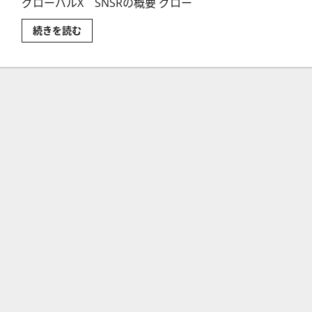
グローバルX SNSRの概要 グロー
グ
続きを読む
ロ
ー
バ
ル
X
SNSR
～
モ
ノ
の
イ
ン
タ
ー
ネ
ッ
ト
（IoT）
ETF
の
評
価
に
つ
い
て
さ
ら