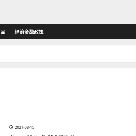
商品
経済金融政策
グローバルX SNSR～モノのインターネット（IoT）ETFの
評価
2021-08-15