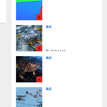
【米国株】最高値更新続く
アルファベット
（GOOGL）。ジェミニ3好
2
評。今後の株価見通しは？
2025-12-10
株式
【米国株】世界がロボティ
クスに熱視線。関連の厳選
4銘柄の株価見通しも
3
2025-12-16
株式
【米国株】トランプ2.0下
で良好な値動きとなる宇
宙・防衛セクター。注目銘
4
柄5選の株価見通しも
2025-12-16
株式
【米国株】公共の安全守る
アクソン（AXON）は中長
期で投資妙味。今後の株価