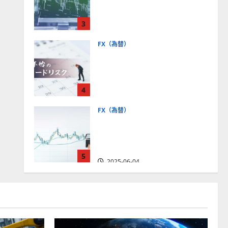
社【5選・2024年最新版】デ
モトレードやMT5対応業者
3
も紹介
2025-06-02
FX（為替）
FXは年末年始に取引可能？
主要FX会社の営業時間、年
末年始トレードのリスクを
4
解説
2025-06-02
FX（為替）
FXで役立つ！ローソク足の
見方とチャートパターンの
種類をわかりやすく解説
5
2025-06-04