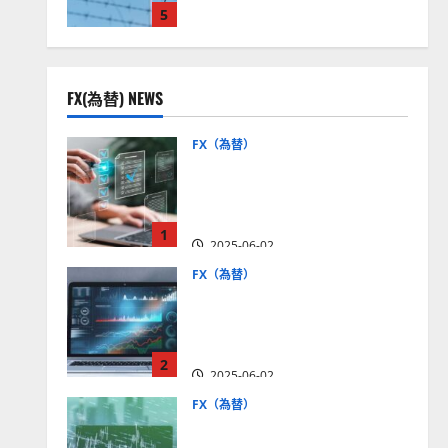
5
見通しは？
2025-12-16
FX(為替) NEWS
FX（為替）
FX口座開設の審査基準と
は？審査内容や落ちた場合
の対策方法を解説
1
2025-06-02
FX（為替）
至高のFX取引＆分析ツール
を探そう！無料の高機能ツ
ールを紹介【5＋3選】
2
2025-06-02
FX（為替）
MT4が使えるおすすめFX会