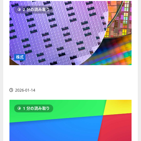
ソ
F
2
を
12-
2025-
ク
2 分の読み取り
X
4
紹
16
06-
足
会
年
介
02
の
社
最
【
見
の
新
5
方
営
版
＋
と
業
】
3
チ
時
デ
選
株式
ャ
間
モ
】
ー
、
ト
ト
【米国株】AIメガトレンドの波に乗る
年
レ
2025-
パ
末
ー
ASML（ASML）。今後の株価見通しは？
06-
タ
年
ド
02
2026-01-14
ー
始
や
ン
ト
M
の
レ
T
1 分の読み取り
種
ー
5
類
ド
対
を
の
応
わ
リ
業