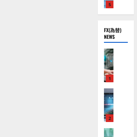
い
株
2
5
熱
O
）
て
】
.
視
さ
O
。
ら
公
0
線
G
今
に
共
下
読
。
L
後
む
FX(為替)
の
で
関
）
の
NEWS
安
良
連
。
株
全
好
の
ジ
価
守
な
FX（為替
厳
ェ
見
る
F
値
選
ミ
通
ア
X
動
4
ニ
し
ク
口
き
銘
3
は
ソ
座
と
1
柄
好
？
ン
開
な
の
評
（
設
FX（為替
る
株
。
2026-
至
A
の
宇
価
今
01-
高
X
審
宙
見
後
14
の
O
査
・
通
の
F
N
基
2
防
し
株
X
）
準
衛
も
価
取
FX（為替
は
と
セ
見