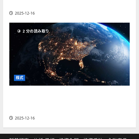
の厳選4銘柄の株価見通しも
2025-12-16
2 分の読み取り
株式
【米国株】トランプ2.0下で良好な値動きとなる
宇宙・防衛セクター。注目銘柄5選の株価見通し
も
2025-12-16