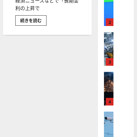
経済ニュースなどで「長期金
【
I
米
利の上昇で
メ
国
ガ
債
続きを読む
株
ト
2
券
】
レ
と
株
最
株式
ン
価
【
高
の
ド
関
米
値
の
係
国
と
更
波
は？
株
新
3
に
長
期
】
続
乗
金
世
株式
く
る
利
と
【
界
ア
A
株
米
が
ル
価
S
か
国
ロ
フ
M
ら
株
ボ
相
4
ァ
L
場
】
テ
ベ
（
動
ト
向
株式
ィ
ッ
A
を
【
ラ
ク
ト
S
探
米
る
ン
ス
（
M
に
国
プ
に
G
つ
L