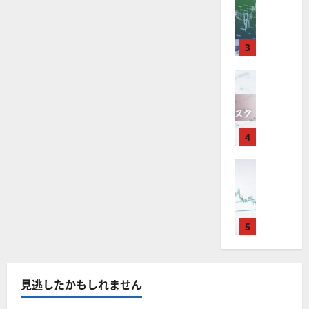
M
引
中
は
ク
通
2025-
T
＆
長
？
タ
し
12-
4
分
期
審
ー
16
は
が
析
3
で
査
。
？
使
ツ
投
内
注
え
FX（為替
ー
資
容
目
2025-
F
る
ル
妙
や
銘
12-
X
お
を
味
落
柄
10
は
す
探
。
ち
5
年
す
4
そ
今
た
選
末
め
う
後
場
の
年
FX（為替
F
！
の
合
株
F
始
X
無
株
の
価
X
に
会
料
価
対
見
で
取
社
の
見
策
通
役
引
5
【
高
通
方
し
立
可
5
機
し
法
も
つ
能
選
能
は
を
！
？
・
ツ
？
解
2025-
見逃したかもしれません
ロ
主
2
ー
説
12-
ー
要
0
ル
16
2025-