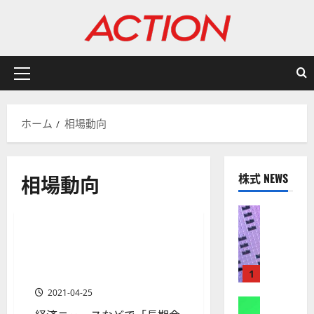
内
容
を
ス
キ
メ
ッ
イ
プ
ン
ホーム
相場動向
メ
ニ
ュ
相場動向
株式 NEWS
ー
分析・予想
株式
【
米
債券と株価の関係とは？長期
1 分の読み取り
国
金利と株価から相場動向を探
株
る
1
】
2021-04-25
A
株式