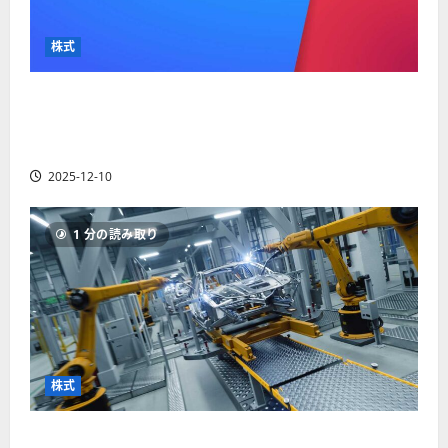
か
ス
者
り
ク
も
や
を
株式
紹
す
解
介
く
説
【米国株】最高値更新続くアルファベット
解
2025-
（GOOGL）。ジェミニ3好評。今後の株価見通し
説
06-
2025-
は？
02
06-
2025-12-10
02
2025-
06-
04
1 分の読み取り
株式
【米国株】世界がロボティクスに熱視線。関連