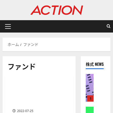
内
容
を
ス
キ
メ
ッ
イ
プ
ン
ホーム
ファンド
メ
ニ
ュ
ファンド
株式 NEWS
ー
有名投資家/ヘッジファンド/資産運用会社
米国株の投資入門
米国株式
金融商品
株式
【
米
世界最大規模のファンド「バ
1 分の読み取り
国
ークシャー＆ハサウェイ」と
株
は？会社沿革から運用方法ま
1
】
でわかりやすく解説
A
株式
2022-07-25