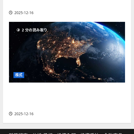
の厳選4銘柄の株価見通しも
2025-12-16
2 分の読み取り
株式
【米国株】トランプ2.0下で良好な値動きとなる
宇宙・防衛セクター。注目銘柄5選の株価見通し
も
2025-12-16