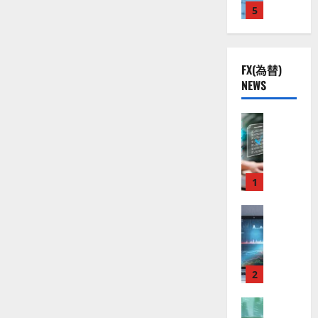
社
株
2
5
熱
O
沿
）
革
】
.
視
O
。
か
公
0
線
ら
G
今
運
共
下
。
L
後
用
FX(為替)
の
で
方
関
）
の
法
NEWS
安
良
連
。
株
ま
全
で
好
の
ジ
価
わ
守
な
FX（為替
厳
ェ
か
見
り
る
F
値
選
ミ
通
や
ア
X
動
4
す
ニ
し
く
ク
口
き
銘
3
は
解
ソ
座
と
説
1
柄
好
？
に
ン
開
な
の
評
つ
（
設
い
FX（為替
る
株
。
2026-
て
至
A
の
宇
価
今
さ
01-
高
ら
X
審
宙
見
後
14
に
の
O
査
・
通
読
の
む
F
N
基
2
防
し
株
X
）
準
衛
も
価
取
FX（為替
は
と
セ
見