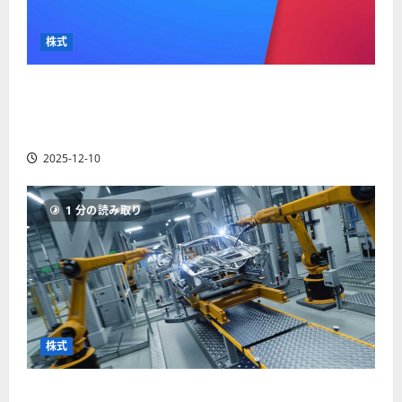
か
ス
者
り
ク
も
や
を
株式
紹
す
解
介
く
説
【米国株】最高値更新続くアルファベット
解
2025-
（GOOGL）。ジェミニ3好評。今後の株価見通し
説
06-
2025-
は？
02
06-
2025-12-10
02
2025-
06-
04
1 分の読み取り
株式
【米国株】世界がロボティクスに熱視線。関連