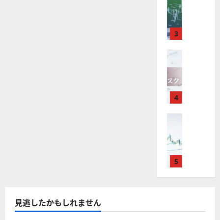
M
引
中
は
ク
通
2025-
T
＆
長
？
タ
し
12-
4
分
期
審
ー
16
は
が
析
3
で
査
。
？
使
ツ
投
内
注
え
FX（為替
ー
資
容
目
2025-
F
る
ル
妙
や
銘
12-
X
お
を
味
落
柄
10
は
す
探
。
ち
5
年
す
4
そ
今
た
選
末
め
う
後
場
の
年
FX（為替
F
！
の
合
株
F
始
X
無
株
の
価
X
に
会
料
価
対
見
で
取
社
の
見
策
通
役
引
5
【
高
通
方
し
立
可
5
機
し
法
も
つ
能
選
能
は
を
！
？
・
ツ
？
解
2025-
見逃したかもしれません
ロ
主
2
ー
説
12-
ー
要
0
ル
16
2025-