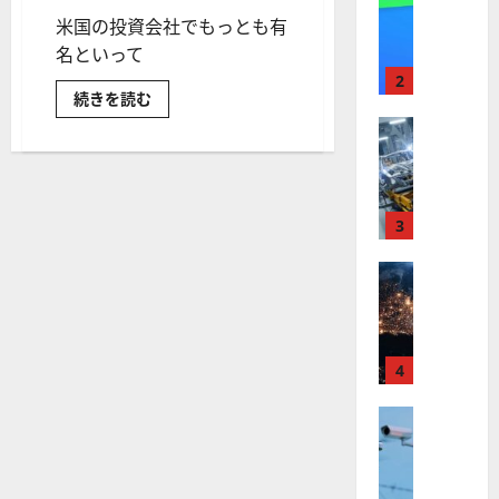
【
I
米国の投資会社でもっとも有
米
メ
国
名といって
ガ
株
ト
2
世
続きを読む
】
レ
界
最
株式
ン
最
大
【
高
ド
規
米
値
模
の
の
国
更
波
フ
株
ァ
新
3
に
ン
】
続
乗
ド
「バ
世
株式
く
る
ー
【
界
ア
A
ク
シ
米
が
ル
S
ャ
国
ロ
フ
ー
M
＆
株
ボ
4
ァ
L
ハ
】
テ
サ
ベ
（
ウ
ト
株式
ィ
ッ
A
ェ
【
ラ
イ」
ク
ト
S
と
米
ン
ス
（
M
は？
国
会
プ
に
G
L