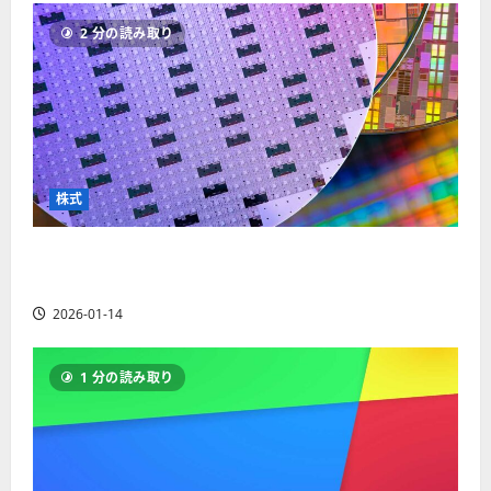
ソ
F
2
を
12-
2025-
ク
2 分の読み取り
X
4
紹
16
06-
足
会
年
介
02
の
社
最
【
見
の
新
5
方
営
版
＋
と
業
】
3
チ
時
デ
選
株式
ャ
間
モ
】
ー
、
ト
ト
【米国株】AIメガトレンドの波に乗る
年
レ
2025-
パ
末
ー
ASML（ASML）。今後の株価見通しは？
06-
タ
年
ド
02
2026-01-14
ー
始
や
ン
ト
M
の
レ
T
1 分の読み取り
種
ー
5
類
ド
対
を
の
応
わ
リ
業