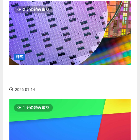
ソ
F
2
を
12-
2025-
ク
2 分の読み取り
X
4
紹
16
06-
足
会
年
介
02
の
社
最
【
見
の
新
5
方
営
版
＋
と
業
】
3
チ
時
デ
選
株式
ャ
間
モ
】
ー
、
ト
ト
【米国株】AIメガトレンドの波に乗る
年
レ
2025-
パ
末
ー
ASML（ASML）。今後の株価見通しは？
06-
タ
年
ド
02
2026-01-14
ー
始
や
ン
ト
M
の
レ
T
1 分の読み取り
種
ー
5
類
ド
対
を
の
応
わ
リ
業