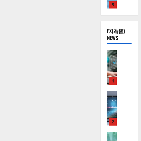
ド・
株
2
5
熱
O
）
テ
】
ッ
.
視
O
。
パ
公
0
線
G
ー
今
に
共
下
。
L
後
つ
FX(為替)
の
で
関
い
）
の
NEWS
て
安
良
連
。
株
さ
全
好
ら
の
ジ
価
に
守
な
FX（為替
厳
ェ
見
読
る
F
む
値
選
ミ
通
ア
X
動
4
ニ
し
ク
口
き
銘
3
は
ソ
座
と
1
柄
好
？
ン
開
な
の
評
（
設
FX（為替
る
株
。
2026-
至
A
の
宇
価
今
01-
高
X
審
宙
見
後
14
の
O
査
・
通
の
F
N
基
2
防
し
株
X
）
準
衛
も
価
取
FX（為替
は
と
セ
見