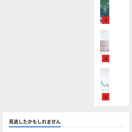
M
引
中
は
ク
通
2025-
T
＆
長
？
タ
し
12-
4
分
期
審
ー
16
は
が
析
3
で
査
。
？
使
ツ
投
内
注
え
FX（為替
ー
資
容
目
2025-
F
る
ル
妙
や
銘
12-
X
お
を
味
落
柄
10
は
す
探
。
ち
5
年
す
4
そ
今
た
選
末
め
う
後
場
の
年
FX（為替
F
！
の
合
株
F
始
X
無
株
の
価
X
に
会
料
価
対
見
で
取
社
の
見
策
通
役
引
5
【
高
通
方
し
立
可
5
機
し
法
も
つ
能
選
能
は
を
！
？
・
ツ
？
解
2025-
見逃したかもしれません
ロ
主
2
ー
説
12-
ー
要
0
ル
16
2025-