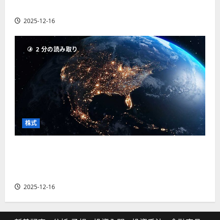
の厳選4銘柄の株価見通しも
2025-12-16
2 分の読み取り
株式
【米国株】トランプ2.0下で良好な値動きとなる
宇宙・防衛セクター。注目銘柄5選の株価見通し
も
2025-12-16