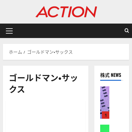
内
容
を
ス
キ
メ
ッ
イ
プ
ン
ホーム
ゴールドマン・サックス
メ
ニ
ュ
ゴールドマン・サッ
株式 NEWS
ー
クス
株式
【
有名投資家/ヘッジファンド/資産運用会社
米
国
年俸4000億円！ヘッジファ
株
1 分の読み取り
1
ンド報酬ランキング常連のデ
】
ビッド・テッパー
A
株式