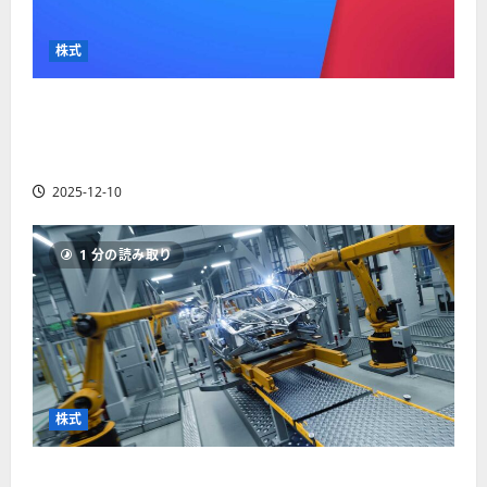
か
ス
者
り
ク
も
や
を
株式
紹
す
解
介
く
説
【米国株】最高値更新続くアルファベット
解
2025-
（GOOGL）。ジェミニ3好評。今後の株価見通し
説
06-
2025-
は？
02
06-
2025-12-10
02
2025-
06-
04
1 分の読み取り
株式
【米国株】世界がロボティクスに熱視線。関連