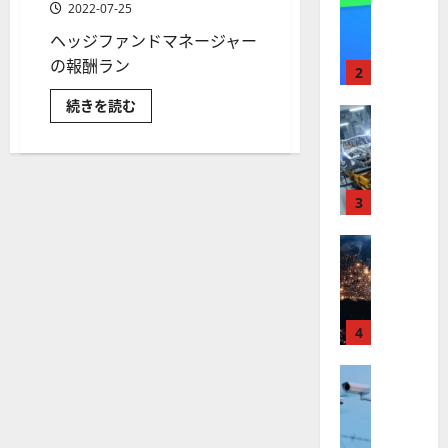
【
I
2022-07-25
米
メ
ヘッジファンドマネージャー
国
ガ
の報酬ラン
株
ト
2
】
レ
年
続きを読む
最
株式
ン
俸
4000
【
高
ド
億
米
値
の
円！
ヘ
国
更
波
ッ
株
新
ジ
3
に
フ
】
続
乗
ァ
世
株式
ン
く
る
ド
【
界
ア
A
報
米
酬
が
ル
S
ラ
国
ロ
フ
M
ン
キ
株
ボ
4
ァ
L
ン
】
テ
ベ
グ
（
常
ト
株式
ィ
ッ
A
連
【
ラ
ク
の
ト
S
デ
米
ン
ス
（
M
ビ
国
プ
ッ
に
G
L