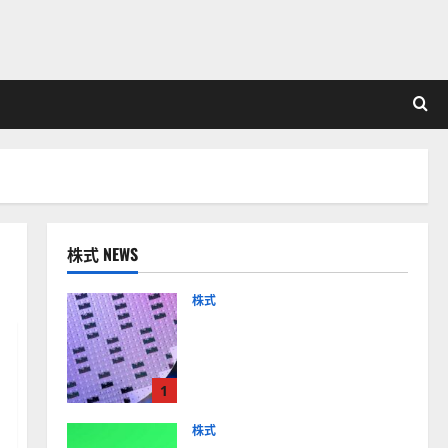
株式 NEWS
株式
【米国株】AIメガトレンド
の波に乗る
ASML（ASML）。今後の株
1
価見通しは？
2026-01-14
株式