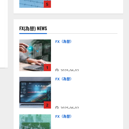
5
見通しは？
2025-12-16
FX(為替) NEWS
FX（為替）
FX口座開設の審査基準と
は？審査内容や落ちた場合
の対策方法を解説
1
2025-06-02
FX（為替）
至高のFX取引＆分析ツール
を探そう！無料の高機能ツ
ールを紹介【5＋3選】
2
2025-06-02
FX（為替）
MT4が使えるおすすめFX会