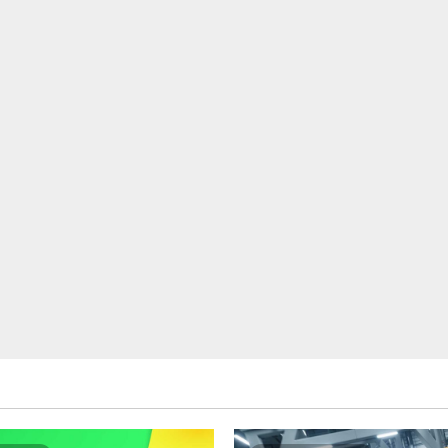
つ
に
い
つ
て
い
さ
て
ら
さ
に
ら
読
に
む
読
む