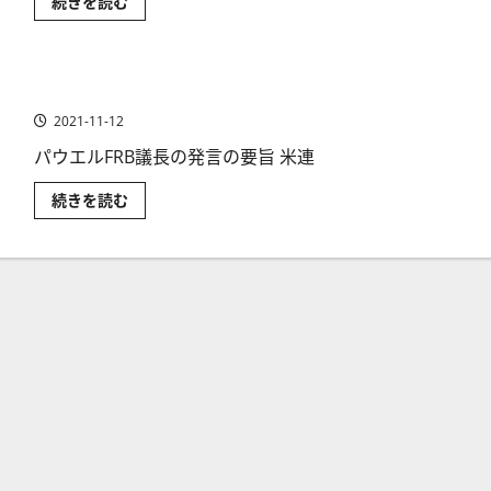
に
米
続きを読む
の
つ
連
時
い
邦
期
て
公
を
さ
開
探
ら
市
る
パウエルFRB議長～最大雇用まで金融緩和継続
に
場
【2021
読
委
年
2021-11-12
む
員
9
（FOMC）
月
~
パウエルFRB議長の発言の要旨 米連
FOMC】
テ
に
ー
つ
パ
続きを読む
パ
い
ウ
リ
て
エ
ン
さ
ル
グ
ら
FRB
（量
に
議
的
読
長
緩
む
～
和
最
の
大
縮
雇
小）
用
を
ま
探
で
る
金
【2021
融
年
緩
6
和
月】
継
に
続