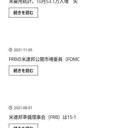
米雇用統計、10月53.1万人増 失
2021
続きを読む
年
10
月
米
国
テーパリング（量的緩和の縮小）開始の時期を探る
（ア
メ
【2021年9月FOMC】
リ
カ）
2021-11-05
雇
用
FRBの米連邦公開市場委員（FOMC
統
計
～
テ
続きを読む
米
ー
国
パ
株
リ
式
ン
市
グ
場
米連邦公開市場委員（FOMC）~テーパリング（量的緩和
（量
は
的
の縮小）を探る【2021年6月】
高
緩
値
和
2021-08-01
更
の
新
縮
が
米連邦準備理事会（FRB）は15-1
小）
継
開
続
始