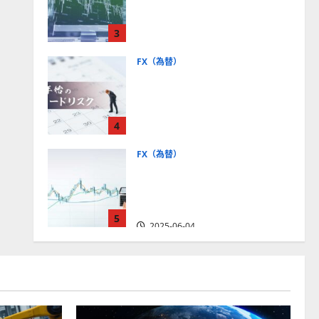
社【5選・2024年最新版】デ
モトレードやMT5対応業者
3
も紹介
2025-06-02
FX（為替）
FXは年末年始に取引可能？
主要FX会社の営業時間、年
末年始トレードのリスクを
4
解説
2025-06-02
FX（為替）
FXで役立つ！ローソク足の
見方とチャートパターンの
種類をわかりやすく解説
5
2025-06-04