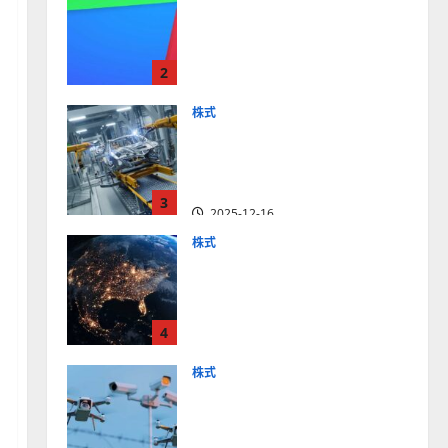
【米国株】最高値更新続く
アルファベット
（GOOGL）。ジェミニ3好
2
評。今後の株価見通しは？
2025-12-10
株式
【米国株】世界がロボティ
クスに熱視線。関連の厳選
4銘柄の株価見通しも
3
2025-12-16
株式
【米国株】トランプ2.0下
で良好な値動きとなる宇
宙・防衛セクター。注目銘
4
柄5選の株価見通しも
2025-12-16
株式
【米国株】公共の安全守る
アクソン（AXON）は中長
期で投資妙味。今後の株価