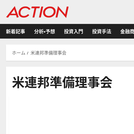
内
容
を
ス
新着記事
分析・予想
投資入門
投資手法
金融
キ
ッ
プ
ホーム
米連邦準備理事会
米連邦準備理事会
分析・予想
経済金融政策