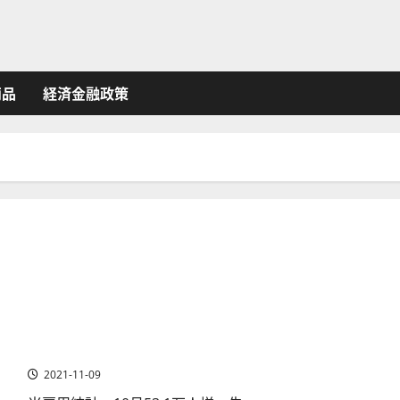
商品
経済金融政策
2021年10月米国（アメリカ）雇用統計～米国株式市場は
高値更新が継続
2021-11-09