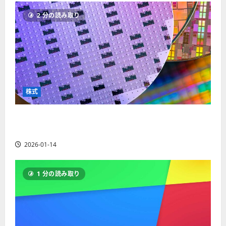
ソ
F
2
を
12-
2025-
ク
2 分の読み取り
X
4
紹
16
06-
足
会
年
介
02
の
社
最
【
見
の
新
5
方
営
版
＋
と
業
】
3
チ
時
デ
選
株式
ャ
間
モ
】
ー
、
ト
ト
【米国株】AIメガトレンドの波に乗る
年
レ
2025-
パ
末
ー
ASML（ASML）。今後の株価見通しは？
06-
タ
年
ド
02
2026-01-14
ー
始
や
ン
ト
M
の
レ
T
1 分の読み取り
種
ー
5
類
ド
対
を
の
応
わ
リ
業