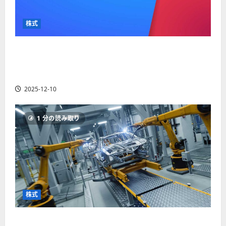
か
ス
者
り
ク
も
や
を
株式
紹
す
解
介
く
説
【米国株】最高値更新続くアルファベット
解
2025-
（GOOGL）。ジェミニ3好評。今後の株価見通し
説
06-
2025-
は？
02
06-
2025-12-10
02
2025-
06-
04
1 分の読み取り
株式
【米国株】世界がロボティクスに熱視線。関連