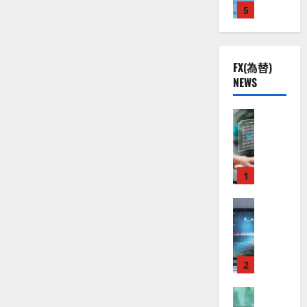
は
株
2
5
熱
O
い
）
か
】
.
視
O
。
に
公
0
線
し
G
今
て
共
下
。
L
後
巨
FX(為替)
の
で
額
関
）
の
の
NEWS
安
良
連
。
株
利
全
益
好
の
ジ
価
を
守
な
FX（為替
厳
ェ
あ
見
げ
る
F
値
選
ミ
通
た
ア
X
動
4
の
ニ
し
か
ク
口
き
銘
3
は
に
ソ
座
と
つ
1
柄
好
？
い
ン
開
な
の
評
て
（
設
さ
FX（為替
る
株
。
2026-
ら
至
A
の
宇
価
今
に
01-
高
読
X
審
宙
見
後
14
む
の
O
査
・
通
の
F
N
基
2
防
し
株
X
）
準
衛
も
価
取
FX（為替
は
と
セ
見