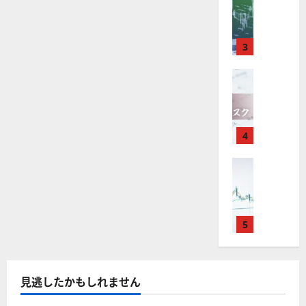
M
引
中
は
ク
通
2025-
T
＆
長
？
タ
し
12-
4
分
期
審
ー
16
は
が
析
3
で
査
。
？
使
ツ
投
内
注
え
FX（為替
ー
資
容
目
2025-
F
る
ル
妙
や
銘
12-
X
お
を
味
落
柄
10
は
す
探
。
ち
5
年
す
4
そ
今
た
選
末
め
う
後
場
の
年
FX（為替
F
！
の
合
株
F
始
X
無
株
の
価
X
に
会
料
価
対
見
で
取
社
の
見
策
通
役
引
5
【
高
通
方
し
立
可
5
機
し
法
も
つ
能
選
能
は
を
！
？
・
ツ
？
解
2025-
見逃したかもしれません
ロ
主
2
ー
説
12-
ー
要
0
ル
16
2025-