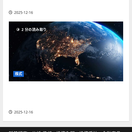
の厳選4銘柄の株価見通しも
2025-12-16
2 分の読み取り
株式
【米国株】トランプ2.0下で良好な値動きとなる
宇宙・防衛セクター。注目銘柄5選の株価見通し
も
2025-12-16