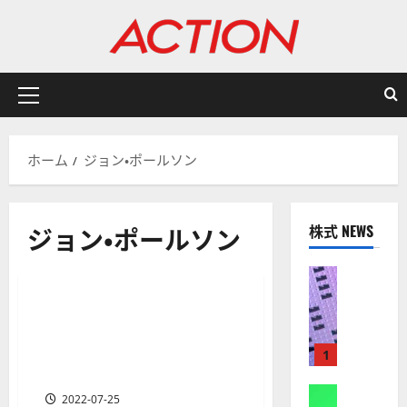
内
容
を
ス
キ
メ
ッ
イ
プ
ン
ホーム
ジョン・ポールソン
メ
ニ
ュ
ジョン・ポールソン
株式 NEWS
ー
有名投資家/ヘッジファンド/資産運用会社
株式
【
米
1年で150億ドル 金融史上最大
1 分の読み取り
国
のぼろ儲け！ジョン・ポール
株
ソンはいかにして巨額の利益
1
】
をあげたのか
A
株式
2022-07-25