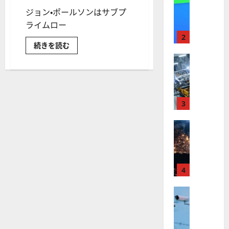
【
I
ジョン・ポールソンはサブプ
米
メ
国
ライムロー
ガ
株
ト
2
1
続きを読む
】
レ
年
最
株式
ン
で
150
【
高
ド
億
米
値
ド
の
ル
国
更
波
金
株
融
新
3
に
史
】
続
乗
上
最
世
株式
く
る
大
【
界
ア
A
の
ぼ
米
が
ル
S
ろ
国
ロ
フ
儲
M
け！
株
ボ
4
ァ
L
ジ
】
テ
ョ
ベ
（
ン・
ト
株式
ィ
ッ
A
ポ
【
ラ
ー
ク
ト
S
ル
米
ン
ス
（
M
ソ
国
ン
プ
に
G
L