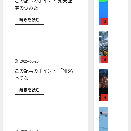
この記事のポイント 楽天証
【
I
米
券のつみた
メ
国
ガ
【楽
続きを読む
株
ト
2
天
株式
】
レ
証
券】
最
株式
ン
新
【
高
NISA（旧
ド
NISAの始め方を7つのステッ
2 分の読み取り
つ
米
値
の
プで解説！証券会社選びのコ
み
国
た
更
波
ツも解説
て
株
新
3
に
NISA）
2025-06-26
お
】
続
乗
す
この記事のポイント 「NISA
世
株式
く
る
す
め
【
界
ってな
ア
A
銘
米
が
ル
柄
S
＆
NISA
続きを読む
国
ロ
フ
M
ポ
の
株
株式
ボ
ー
4
ァ
始
L
ト
め
】
テ
ベ
（
フ
方
ト
ォ
株式
ィ
を
ッ
つみたて(積立)NISAおすすめ
A
2 分の読み取り
リ
7
【
ラ
ク
ト
銘柄14選＆証券会社4選！銘
S
オ
つ
米
【初
ン
の
ス
（
柄選びのコツも解説
M
心
ス
国
プ
に
G
者
L
テ