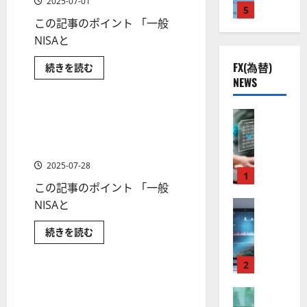
2025-07-01
向
株
ッ
2
5
熱
O
）
け】
プ
この記事のポイント 「一般
】
.
視
に
O
で
。
つ
解
公
0
NISAと
線
G
今
い
説！
共
下
て
。
証
L
後
さ
券
FX(為替)
つ
続きを読む
の
で
関
）
の
ら
会
み
NEWS
安
株式
に
良
社
連
た
。
株
読
選
て
全
好
の
ジ
む
価
び
(積
守
の
な
立)NISA
FX（為替
厳
一般NISAとつみたて(積
ェ
見
2 分の読み取り
コ
お
る
F
値
選
立)NISAの違いは？どっちを
ミ
ツ
通
す
も
ア
X
す
動
4
選ぶのが“お得”か？徹底検証
ニ
し
解
め
ク
口
き
銘
説
3
銘
は
2025-07-28
に
柄
ソ
座
と
1
柄
好
？
つ
14
この記事のポイント 「一般
ン
開
な
い
の
選
評
て
＆
（
設
NISAと
FX（為替
る
株
。
さ
証
2026-
至
A
の
ら
宇
券
価
今
01-
に
会
一
続きを読む
高
X
審
宙
見
後
読
社
14
般
の
米国株式
む
金融商品
O
査
4
・
NISA
通
の
選！
と
F
N
基
2
防
し
株
銘
つ
X
柄
）
準
み
衛
アメリカ株（米国株）ネット
も
価
1 分の読み取り
選
た
取
FX（為替
は
と
セ
証券会社ランキング［厳選］
び
見
て
の