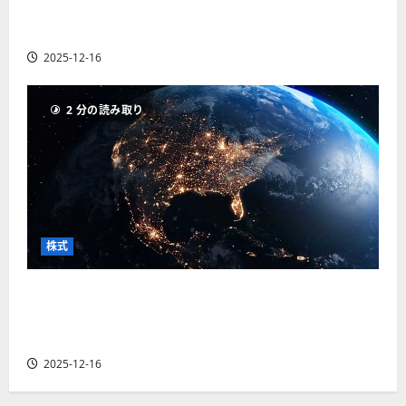
【米国株】世界がロボティクスに熱視線。関連
の厳選4銘柄の株価見通しも
2025-12-16
2 分の読み取り
株式
【米国株】トランプ2.0下で良好な値動きとなる
宇宙・防衛セクター。注目銘柄5選の株価見通し
も
2025-12-16