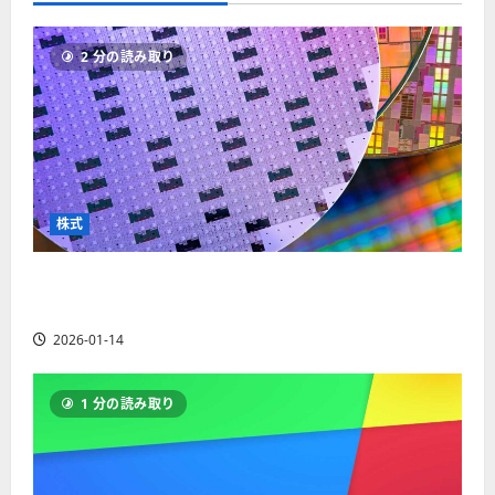
か
ス
者
ら
能
わ
に
り
ク
も
か
つ
や
を
り
い
紹
2 分の読み取り
や
て
す
解
介
す
さ
く
く
ら
説
解
に
解
説！
読
2025-
に
む
説
06-
2025-
つ
い
02
06-
て
02
2025-
さ
ら
06-
株式
に
04
読
む
【米国株】AIメガトレンドの波に乗る
ASML（ASML）。今後の株価見通しは？
2026-01-14
1 分の読み取り