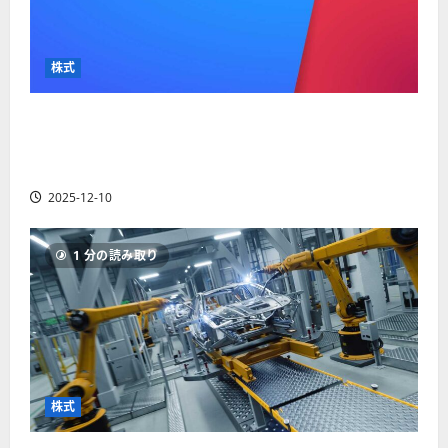
株式
【米国株】最高値更新続くアルファベット
（GOOGL）。ジェミニ3好評。今後の株価見通し
は？
2025-12-10
1 分の読み取り
株式