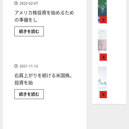
M
引
(積
中
は
ク
通
2025-
2022-02-07
コ
立)NISA
T
＆
長
？
タ
ツ
の
し
12-
も
アメリカ株投資を始めるため
4
違
分
期
審
ー
16
は
解
い
が
析
の準備をし
3
で
査
説
。
は？
？
に
ど
使
ツ
投
内
注
つ
っ
投資信託
米国株の投資入門
ア
続きを読む
え
FX（為替
ー
い
資
容
ち
目
メ
2025-
て
を
F
る
金融商品
ル
妙
や
リ
銘
さ
選
12-
カ
X
お
ら
を
ぶ
味
落
柄
株
10
に
の
は
す
探
（米
。
ち
おすすめ米国株 投資信託の
5
読
が“お
1 分の読み取り
国
年
む
す
得”か？
4
そ
今
た
選び方
選
株）
徹
末
め
ネ
う
後
場
の
底
2021-11-12
ッ
年
検
FX（為替
F
！
の
合
株
ト
証
F
右肩上がりを続ける米国株。
始
証
X
無
株
の
に
価
券
X
つ
に
会
投資を始
料
価
対
会
見
い
で
社
取
社
の
て
見
策
通
ラ
さ
日本株式
米国株の投資入門
役
お
続きを読む
引
5
【
高
ン
通
方
し
ら
す
キ
立
可
米国株式
金融商品
5
に
機
す
し
法
も
ン
読
め
つ
能
選
グ
能
は
を
む
米
［厳
！
？
・
国
ツ
米国株投資にかかる税金は？
？
解
選］
1 分の読み取り
2025-
株
ロ
主
に
2
ー
国内の日本株と比較しながら
説
投
12-
つ
ー
要
資
0
ル
わかりやすく解説！
い
16
2025-