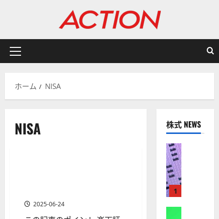
内
容
を
ス
キ
メ
ッ
イ
プ
ン
ホーム
NISA
メ
ニ
ュ
NISA
株式 NEWS
ー
株式
株式
【
米
【楽天証券】新NISA（旧つみ
1 分の読み取り
国
たてNISA）おすすめ銘柄＆ポ
株
ートフォリオ【初心者向け】
1
】
2025-06-24
A
株式