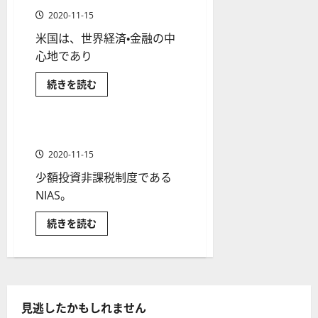
信
ソ
て
F
2
を
託
12-
2025-
2020-11-15
さ
ク
の
X
4
紹
ら
16
06-
選
に
米国は、世界経済・金融の中
足
会
年
介
び
02
読
方
の
社
心地であり
最
む
【
に
見
の
新
つ
5
い
NISA
米国株の投資入門
米
続きを読む
方
営
版
＋
て
国
と
米国株式
金融商品
業
さ
】
株
3
ら
投
チ
時
デ
選
に
資
ャ
読
間
に
モ
NISAでも米国株投資が可能
】
1 分の読み取り
む
か
ー
、
ト
か
2020-11-15
ト
る
年
レ
2025-
税
少額投資非課税制度である
パ
末
ー
金
06-
は？
タ
NIAS。
年
ド
02
国
ー
始
や
内
の
NISA
続きを読む
ン
ト
M
日
で
の
レ
本
も
T
株
米
種
ー
5
と
国
類
比
株
ド
対
較
投
を
の
応
し
資
な
が
わ
リ
見逃したかもしれません
業
が
可