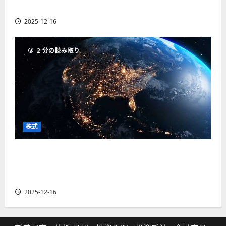
の厳選4銘柄の株価見通しも
2025-12-16
2 分の読み取り
株式
【米国株】トランプ2.0下で良好な値動きとなる
宇宙・防衛セクター。注目銘柄5選の株価見通し
も
2025-12-16