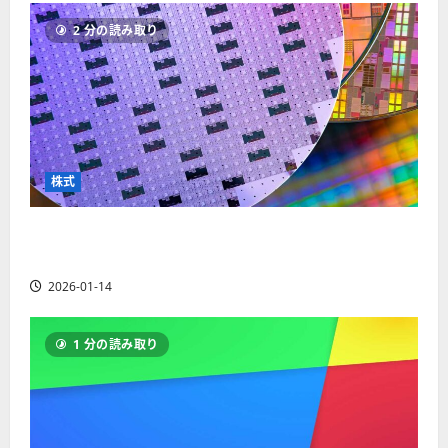
ソ
F
2
を
12-
2025-
ク
2 分の読み取り
X
4
紹
16
06-
足
会
年
介
02
の
社
最
【
見
の
新
5
方
営
版
＋
と
業
】
3
チ
時
デ
選
株式
ャ
間
モ
】
ー
、
ト
ト
【米国株】AIメガトレンドの波に乗る
年
レ
2025-
パ
末
ー
ASML（ASML）。今後の株価見通しは？
06-
タ
年
ド
02
2026-01-14
ー
始
や
ン
ト
M
の
レ
T
1 分の読み取り
種
ー
5
類
ド
対
を
の
応
わ
リ
業