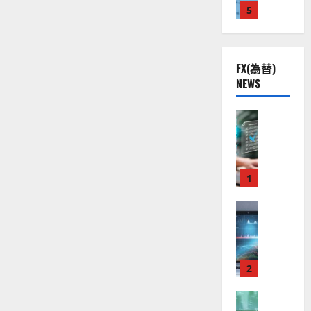
さ
株
2
5
熱
O
）
ら
】
.
視
に
O
。
読
公
0
線
G
今
む
共
下
。
L
後
FX(為替)
の
で
関
）
の
NEWS
安
良
連
。
株
全
好
の
ジ
価
守
な
FX（為替
厳
ェ
見
る
F
値
選
ミ
通
ア
X
動
4
ニ
し
ク
口
き
銘
3
は
ソ
座
と
1
柄
好
？
ン
開
な
の
評
（
設
FX（為替
る
株
。
2026-
至
A
の
宇
価
今
01-
高
X
審
宙
見
後
14
の
O
査
・
通
の
F
N
基
2
防
し
株
X
）
準
衛
も
価
取
FX（為替
は
と
セ
見