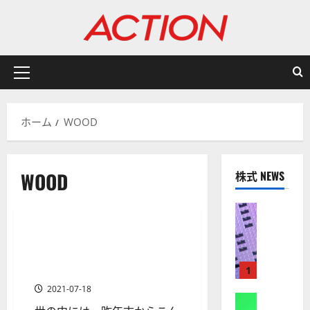
内
容
を
ス
キ
メ
ッ
イ
プ
ン
ホーム
WOOD
メ
ニ
ュ
WOOD
株式 NEWS
ー
ETF
商品先物の投資入門
株式
【
米
木材ETF WOODで木材銘柄に株
2 分の読み取り
国
投資！木材価格高騰の波に乗
株
れ
1
】
2021-07-18
A
株式