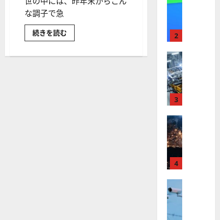
世の中には、昨年末からこん
【
I
米
な調子で急
メ
国
ガ
木
続きを読む
株
ト
2
材
】
レ
ETF
WOOD
最
株式
ン
で
【
高
木
ド
材
米
値
の
銘
国
柄
更
波
に
株
新
3
に
株
投
】
続
乗
資！
世
株式
く
る
木
材
【
界
ア
A
価
米
が
ル
格
S
高
国
ロ
フ
M
騰
株
ボ
の
4
ァ
L
波
】
テ
ベ
（
に
ト
乗
株式
ィ
ッ
A
れ
【
ラ
ク
ト
S
に
米
つ
ン
ス
（
M
い
国
プ
に
G
て
L