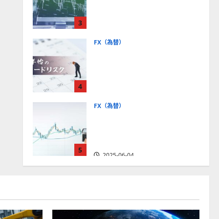
社【5選・2024年最新版】デ
モトレードやMT5対応業者
3
も紹介
2025-06-02
FX（為替）
FXは年末年始に取引可能？
主要FX会社の営業時間、年
末年始トレードのリスクを
4
解説
2025-06-02
FX（為替）
FXで役立つ！ローソク足の
見方とチャートパターンの
種類をわかりやすく解説
5
2025-06-04