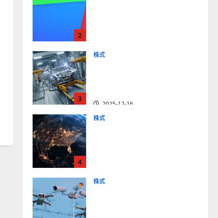
【米国株】最高値更新続く
アルファベット
（GOOGL）。ジェミニ3好
2
評。今後の株価見通しは？
2025-12-10
株式
【米国株】世界がロボティ
クスに熱視線。関連の厳選
4銘柄の株価見通しも
3
2025-12-16
株式
【米国株】トランプ2.0下
で良好な値動きとなる宇
宙・防衛セクター。注目銘
4
柄5選の株価見通しも
2025-12-16
株式
【米国株】公共の安全守る
アクソン（AXON）は中長
期で投資妙味。今後の株価