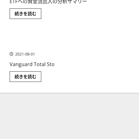
ETFへの資金流出入の分析サマリー
ETF
続きを読む
へ
の
資
金
流
VTI ETF（バンガード・トータル・ストック・マーケット
出
入
ETF）とは
を
分
2021-08-01
析
~
Vanguard Total Sto
年
初
来
VTI
続きを読む
ベ
ETF（バ
ス
ン
ト
ガ
＆
ー
ワ
ド・
ー
ト
ス
ー
ト
タ
米
ル・
国
ス
ETF
ト
に
ッ
つ
ク・
い
マ