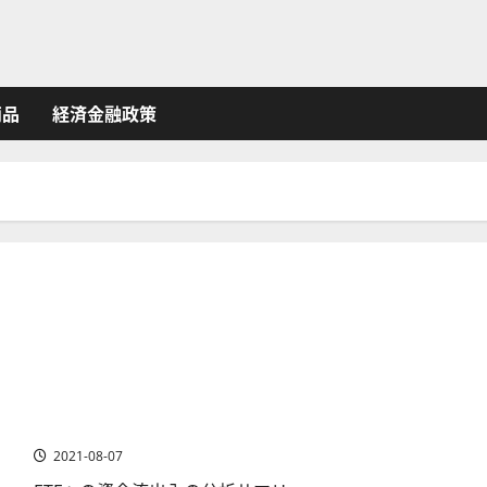
商品
経済金融政策
ETFへの資金流出入を分析~年初来ベスト＆ワースト米国
ETF
2021-08-07