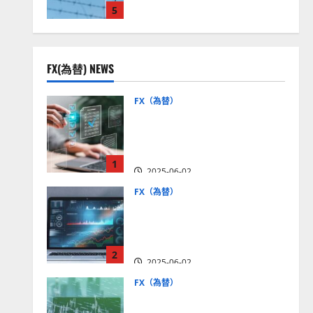
5
見通しは？
2025-12-16
FX(為替) NEWS
FX（為替）
FX口座開設の審査基準と
は？審査内容や落ちた場合
の対策方法を解説
1
2025-06-02
FX（為替）
至高のFX取引＆分析ツール
を探そう！無料の高機能ツ
ールを紹介【5＋3選】
2
2025-06-02
FX（為替）
MT4が使えるおすすめFX会