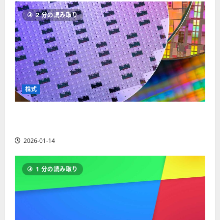
ソ
F
2
を
12-
2025-
ク
2 分の読み取り
X
4
紹
16
06-
足
会
年
介
02
の
社
最
【
見
の
新
5
方
営
版
＋
と
業
】
3
チ
時
デ
選
株式
ャ
間
モ
】
ー
、
ト
ト
【米国株】AIメガトレンドの波に乗る
年
レ
2025-
パ
末
ー
ASML（ASML）。今後の株価見通しは？
06-
タ
年
ド
02
2026-01-14
ー
始
や
ン
ト
M
の
レ
T
1 分の読み取り
種
ー
5
類
ド
対
を
の
応
わ
リ
業