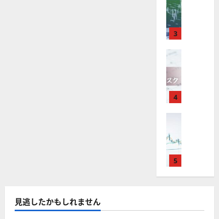
M
引
中
は
ク
通
2025-
T
＆
長
？
タ
し
12-
4
分
期
審
ー
16
は
が
析
3
で
査
。
？
使
ツ
投
内
注
え
FX（為替
ー
資
容
目
2025-
F
る
ル
妙
や
銘
12-
X
お
を
味
落
柄
10
は
す
探
。
ち
5
年
す
4
そ
今
た
選
末
め
う
後
場
の
年
FX（為替
F
！
の
合
株
F
始
X
無
株
の
価
X
に
会
料
価
対
見
で
取
社
の
見
策
通
役
引
5
【
高
通
方
し
立
可
5
機
し
法
も
つ
能
選
能
は
を
！
？
・
ツ
？
解
2025-
見逃したかもしれません
ロ
主
2
ー
説
12-
ー
要
0
ル
16
2025-