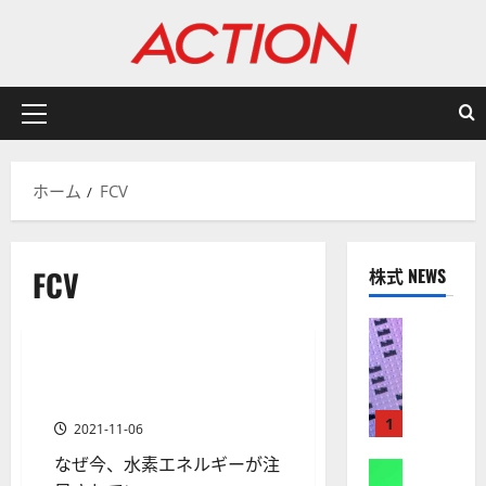
内
容
を
ス
キ
メ
ッ
イ
プ
ン
ホーム
FCV
メ
ニ
ュ
FCV
株式 NEWS
ー
米国株式
金融商品
株式
【
米
世界の水素エネルギー利用か
2 分の読み取り
国
ら水素関連株を探る
株
1
2021-11-06
】
なぜ今、水素エネルギーが注
A
株式