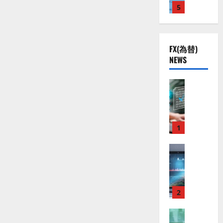
読
株
2
5
熱
む
O
）
】
.
視
O
。
公
0
線
G
今
共
下
。
L
後
FX(為替)
の
で
関
）
の
NEWS
安
良
連
。
株
全
好
の
ジ
価
守
な
FX（為替
厳
ェ
見
る
F
値
選
ミ
通
ア
X
動
4
ニ
し
ク
口
き
銘
3
は
ソ
座
と
1
柄
好
？
ン
開
な
の
評
（
設
FX（為替
る
株
。
2026-
至
A
の
宇
価
今
01-
高
X
審
宙
見
後
14
の
O
査
・
通
の
F
N
基
2
防
し
株
X
）
準
衛
も
価
取
FX（為替
は
と
セ
見