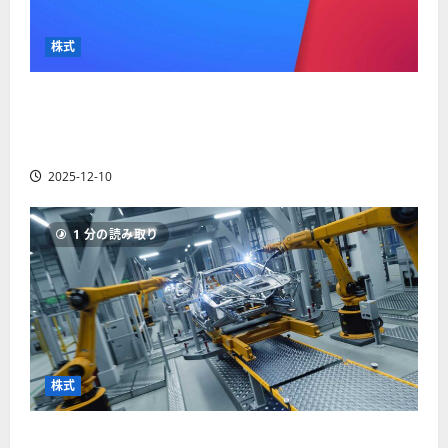
か
ス
者
り
ク
も
や
を
株式
紹
す
解
介
く
説
【米国株】最高値更新続くアルファベット
解
2025-
（GOOGL）。ジェミニ3好評。今後の株価見通し
説
06-
2025-
は？
02
06-
2025-12-10
02
2025-
06-
04
1 分の読み取り
株式
【米国株】世界がロボティクスに熱視線。関連