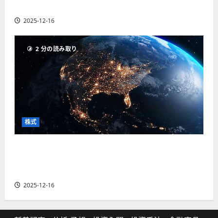
の厳選4銘柄の株価見通しも
2025-12-16
2 分の読み取り
株式
【米国株】トランプ2.0下で良好な値動きとなる
宇宙・防衛セクター。注目銘柄5選の株価見通し
も
2025-12-16