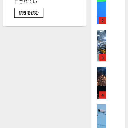
【
目されてい
I
米
メ
世
続きを読む
国
ガ
界
株
ト
の
2
水
】
レ
素
最
エ
株式
ン
ネ
【
高
ド
ル
米
ギ
値
の
ー
国
更
波
利
用
株
新
3
に
か
】
続
乗
ら
水
世
株式
く
る
素
【
界
ア
関
A
連
米
が
ル
S
株
国
ロ
を
フ
M
探
株
ボ
4
ァ
L
る
】
に
テ
ベ
（
つ
ト
株式
ィ
ッ
A
い
【
て
ラ
ク
ト
S
さ
米
ン
ス
（
ら
M
に
国
プ
に
G
L