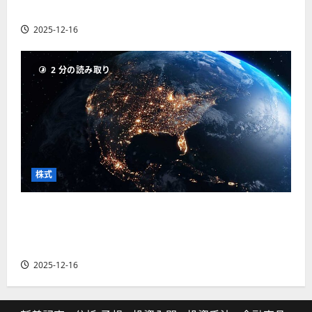
の厳選4銘柄の株価見通しも
2025-12-16
2 分の読み取り
株式
【米国株】トランプ2.0下で良好な値動きとなる
宇宙・防衛セクター。注目銘柄5選の株価見通し
も
2025-12-16