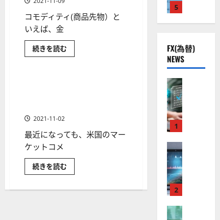
2021-11-09
つ
株
~
2
5
熱
O
）
い
燃
コモディティ(商品先物）と
】
.
視
て
O
料、
。
さ
農
公
0
いえば、金
線
G
今
ら
業、
共
下
に
。
天
L
後
読
然
FX(為替)
分析・予想
商品先物
天
続きを読む
の
で
関
）
の
む
資
然
NEWS
安
金融商品
良
源、
連
ガ
。
株
金
ス、
全
好
の
ジ
価
は
銅、
守
新
な
プ
FX（為替
厳
アメリカのインフレ懸念をコ
ェ
見
1 分の読み取り
た
ラ
る
F
値
選
モディティ価格（商品市場）
ミ
な
通
チ
FANG
ア
X
ナ、
動
4
から分析する
ニ
し
と
小
ク
口
き
銘
な
3
麦
は
2021-11-02
る
な
ソ
座
と
1
柄
好
？
か？
ど
最近になっても、米国のマー
ン
開
な
に
の
の
評
つ
様々
（
設
ケットコメ
FX（為替
る
株
。
い
な
2026-
至
A
の
て
宇
コ
価
今
01-
さ
モ
ア
続きを読む
高
X
審
宙
見
後
ら
デ
14
メ
の
に
O
査
ィ
・
リ
通
の
読
テ
カ
F
N
基
2
防
し
む
株
ィ
の
X
の
）
準
イ
衛
も
価
特
ン
取
FX（為替
は
と
セ
徴
見
フ
に