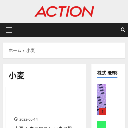
内
容
を
ス
キ
メ
ッ
イ
プ
ン
ホーム
小麦
メ
ニ
ュ
小麦
株式 NEWS
ー
分析・予想
商品先物
米国株式
金融商品
株式
【
米
ウクライナ情勢で上がる穀物
1 分の読み取り
国
関連の株銘柄と相場見通し
株
［最新］
1
】
2022-05-14
A
株式