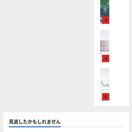
M
引
レ
中
は
ク
通
2025-
つ
懸
T
＆
長
？
タ
い
念
し
12-
て
4
を
分
期
審
ー
16
は
さ
コ
が
析
3
で
査
ら
。
モ
？
に
デ
使
ツ
投
内
注
読
ィ
え
FX（為替
ー
む
資
容
テ
目
2025-
ィ
F
る
ル
妙
や
銘
価
12-
X
お
を
格
味
落
柄
10
（商
は
す
探
。
ち
5
品
年
す
市
4
そ
今
た
選
場）
末
め
う
後
場
の
か
年
ら
FX（為替
F
！
の
合
株
分
F
始
X
無
株
の
析
価
X
す
に
会
料
価
対
見
る
で
取
社
の
に
見
策
通
つ
役
引
5
【
高
通
方
し
い
立
可
5
て
機
し
法
も
さ
つ
能
選
能
は
を
ら
！
？
に
・
ツ
？
解
2025-
読
見逃したかもしれません
ロ
主
2
ー
説
む
12-
ー
要
0
ル
16
2025-