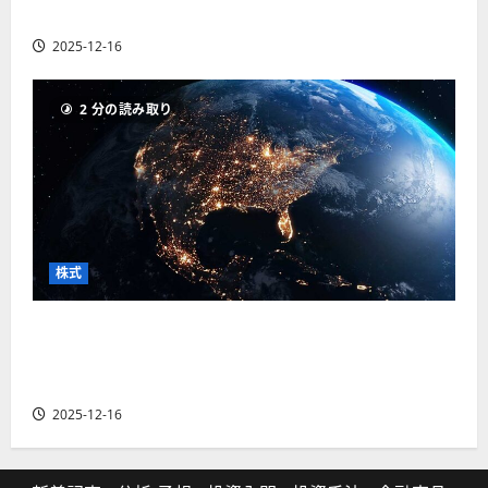
の厳選4銘柄の株価見通しも
2025-12-16
2 分の読み取り
株式
【米国株】トランプ2.0下で良好な値動きとなる
宇宙・防衛セクター。注目銘柄5選の株価見通し
も
2025-12-16