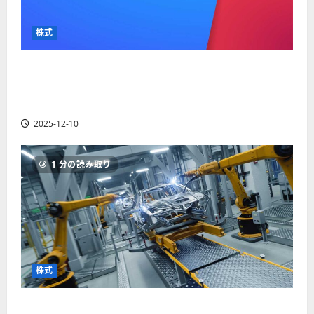
か
ス
者
り
ク
も
や
を
株式
紹
す
解
介
く
説
【米国株】最高値更新続くアルファベット
解
2025-
（GOOGL）。ジェミニ3好評。今後の株価見通し
説
06-
2025-
は？
02
06-
2025-12-10
02
2025-
06-
04
1 分の読み取り
株式
【米国株】世界がロボティクスに熱視線。関連