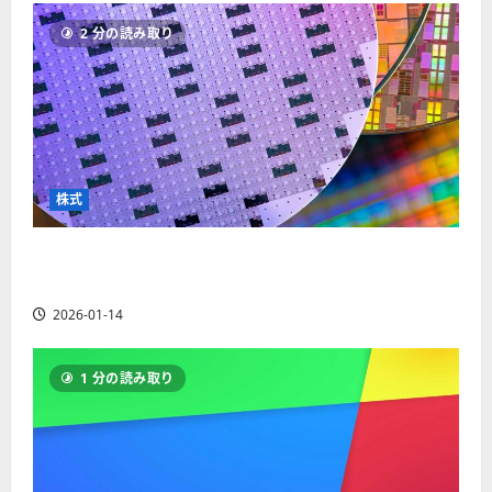
ソ
F
2
を
12-
2025-
ク
2 分の読み取り
X
4
紹
16
06-
足
会
年
介
02
の
社
最
【
見
の
新
5
方
営
版
＋
と
業
】
3
チ
時
デ
選
株式
ャ
間
モ
】
ー
、
ト
ト
【米国株】AIメガトレンドの波に乗る
年
レ
2025-
パ
末
ー
ASML（ASML）。今後の株価見通しは？
06-
タ
年
ド
02
2026-01-14
ー
始
や
ン
ト
M
の
レ
T
1 分の読み取り
種
ー
5
類
ド
対
を
の
応
わ
リ
業