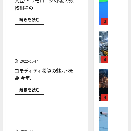
大豆・トウモロコシ・小麦の穀
【
I
米
物相場の
メ
国
ガ
ウ
続きを読む
株
ト
2
ク
商品先物
金融商品
】
レ
ラ
イ
最
株式
ン
ナ
【
高
情
ド
コモディティ投資の魅力~燃
1 分の読み取り
勢
米
値
の
料、農業、天然資源、金は新
で
国
上
更
波
たなFANGとなるか？
が
株
新
3
に
る
2022-05-14
穀
】
続
乗
物
コモディティ投資の魅力~概
世
株式
く
る
関
連
【
界
要 今年、
ア
A
の
米
が
ル
株
S
銘
商品先物
コ
続きを読む
国
ロ
フ
M
柄
モ
株
商品先物の投資入門
ボ
と
4
ァ
デ
L
相
ィ
】
テ
ベ
（
場
テ
ト
見
株式
ィ
ィ
ッ
天然ガス、銅、プラチナ、小
A
1 分の読み取り
通
投
【
ラ
ク
ト
麦などの様々なコモディティ
S
し
資
米
［最
ン
の
ス
（
の特徴
M
新］
魅
国
プ
に
G
に
L
力