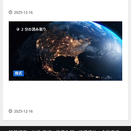
の厳選4銘柄の株価見通しも
2025-12-16
2 分の読み取り
株式
【米国株】トランプ2.0下で良好な値動きとなる
宇宙・防衛セクター。注目銘柄5選の株価見通し
も
2025-12-16