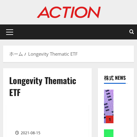
内
容
を
ス
キ
メ
ッ
イ
プ
ン
ホーム
Longevity Thematic ETF
メ
ニ
ュ
Longevity Thematic
株式 NEWS
ー
ETF
株式
【
お知らせ
米
国
グローバルX LNGR～長寿・ヘ
株
1 分の読み取り
1
ルスケアETFの評価
】
A
株式
2021-08-15