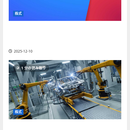
か
ス
者
り
ク
も
や
を
株式
紹
す
解
介
く
説
【米国株】最高値更新続くアルファベット
解
2025-
（GOOGL）。ジェミニ3好評。今後の株価見通し
説
06-
2025-
は？
02
06-
2025-12-10
02
2025-
06-
04
1 分の読み取り
株式
【米国株】世界がロボティクスに熱視線。関連