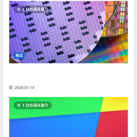
ソ
F
2
を
12-
2025-
ク
2 分の読み取り
X
4
紹
16
06-
足
会
年
介
02
の
社
最
【
見
の
新
5
方
営
版
＋
と
業
】
3
チ
時
デ
選
株式
ャ
間
モ
】
ー
、
ト
ト
【米国株】AIメガトレンドの波に乗る
年
レ
2025-
パ
末
ー
ASML（ASML）。今後の株価見通しは？
06-
タ
年
ド
02
2026-01-14
ー
始
や
ン
ト
M
の
レ
T
1 分の読み取り
種
ー
5
類
ド
対
を
の
応
わ
リ
業