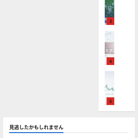
M
引
中
は
ク
通
2025-
T
＆
長
？
タ
し
12-
4
分
期
審
ー
16
は
が
析
3
で
査
。
？
使
ツ
投
内
注
え
FX（為替
ー
資
容
目
2025-
F
る
ル
妙
や
銘
12-
X
お
を
味
落
柄
10
は
す
探
。
ち
5
年
す
4
そ
今
た
選
末
め
う
後
場
の
年
FX（為替
F
！
の
合
株
F
始
X
無
株
の
価
X
に
会
料
価
対
見
で
取
社
の
見
策
通
役
引
5
【
高
通
方
し
立
可
5
機
し
法
も
つ
能
選
能
は
を
！
？
・
ツ
？
解
2025-
見逃したかもしれません
ロ
主
2
ー
説
12-
ー
要
0
ル
16
2025-