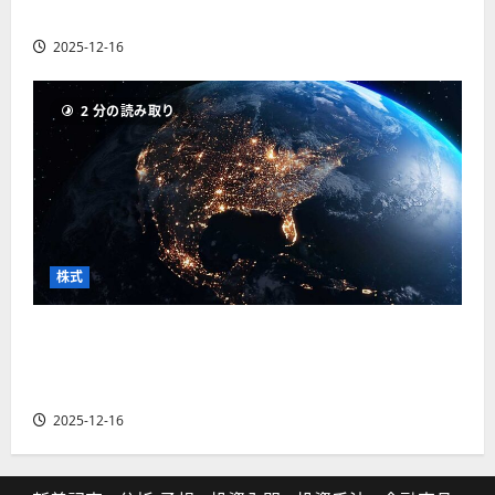
の厳選4銘柄の株価見通しも
2025-12-16
2 分の読み取り
株式
【米国株】トランプ2.0下で良好な値動きとなる
宇宙・防衛セクター。注目銘柄5選の株価見通し
も
2025-12-16