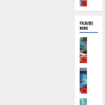
株
む
2
5
熱
O
）
】
.
視
O
。
公
0
線
G
今
共
下
。
L
後
FX(為替)
の
で
関
）
の
NEWS
安
良
連
。
株
全
好
の
ジ
価
守
な
FX（為替
厳
ェ
見
る
F
値
選
ミ
通
ア
X
動
4
ニ
し
ク
口
き
銘
3
は
ソ
座
と
1
柄
好
？
ン
開
な
の
評
（
設
FX（為替
る
株
。
2026-
至
A
の
宇
価
今
01-
高
X
審
宙
見
後
14
の
O
査
・
通
の
F
N
基
2
防
し
株
X
）
準
衛
も
価
取
FX（為替
は
と
セ
見