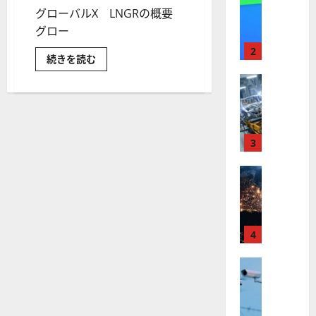
【
I
グローバルX LNGRの概要
米
メ
グロー
国
ガ
株
ト
2
グ
続きを読む
】
レ
ロ
ー
最
株式
ン
バ
【
高
ド
ル
X
米
値
の
LNGR
国
更
～
波
長
株
新
3
に
寿・
】
ヘ
続
乗
ル
世
株式
く
る
ス
【
ケ
界
ア
A
ア
米
が
ル
S
ETF
の
国
ロ
フ
M
評
株
ボ
4
ァ
価
L
に
】
テ
ベ
（
つ
ト
株式
ィ
い
ッ
A
て
【
ラ
ク
ト
S
さ
米
ン
ら
ス
（
M
に
国
プ
に
G
L
読