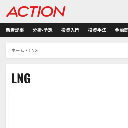
内
容
を
ス
新着記事
分析・予想
投資入門
投資手法
金融
キ
ッ
プ
ホーム
LNG
LNG
米国株式
金融商品