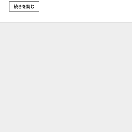
天
続きを読む
然
ガ
ス
～
米
国
株
お
す
す
め
関
連
銘
柄
［最
新］
に
つ
い
て
さ
ら
に
読
む