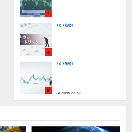
社【5選・2024年最新版】デ
モトレードやMT5対応業者
3
も紹介
2025-06-02
FX（為替）
FXは年末年始に取引可能？
主要FX会社の営業時間、年
末年始トレードのリスクを
4
解説
2025-06-02
FX（為替）
FXで役立つ！ローソク足の
見方とチャートパターンの
種類をわかりやすく解説
5
2025-06-04