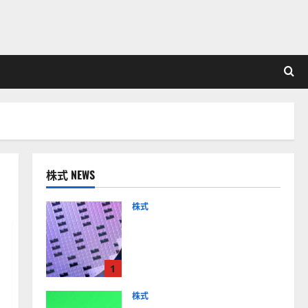
株式 NEWS
株式
【米国株】AIメガトレンド
の波に乗る
ASML（ASML）。今後の株
1
価見通しは？
2026-01-14
株式