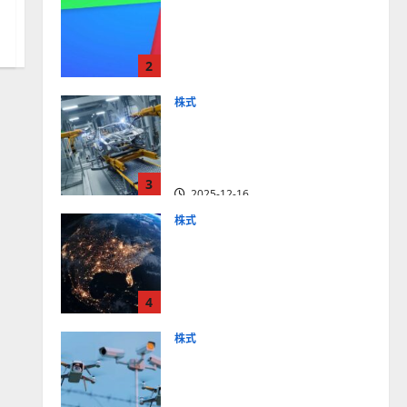
【米国株】最高値更新続く
アルファベット
（GOOGL）。ジェミニ3好
2
評。今後の株価見通しは？
2025-12-10
株式
【米国株】世界がロボティ
クスに熱視線。関連の厳選
4銘柄の株価見通しも
3
2025-12-16
株式
【米国株】トランプ2.0下
で良好な値動きとなる宇
宙・防衛セクター。注目銘
4
柄5選の株価見通しも
2025-12-16
株式
【米国株】公共の安全守る
アクソン（AXON）は中長
期で投資妙味。今後の株価