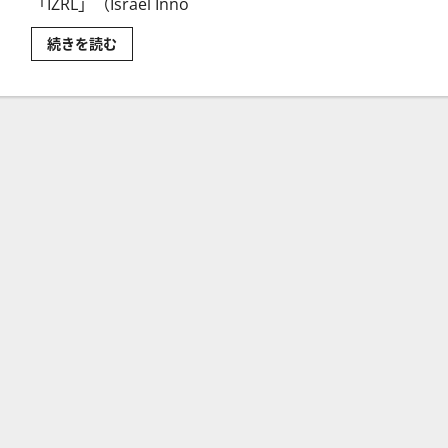
「IZRL」（Israel Inno
ARK
続きを読む
社
の
ETF「IZRL」
と
は？
運
用
戦
略
と
構
成
銘
柄
【米
国
株
投
資】
に
つ
い
て
さ
ら
に
読
む