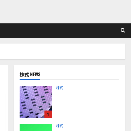
株式 NEWS
株式
【米国株】AIメガトレンド
の波に乗る
ASML（ASML）。今後の株
1
価見通しは？
2026-01-14
株式