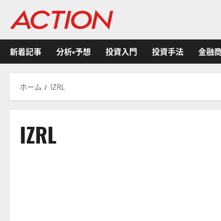
内
容
を
ス
新着記事
分析・予想
投資入門
投資手法
金融
キ
ッ
プ
ホーム
IZRL
IZRL
ETF
金融商品