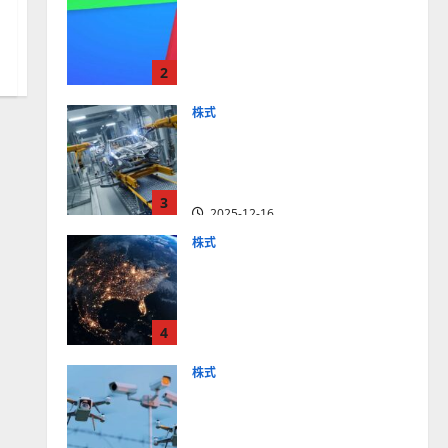
【米国株】最高値更新続く
アルファベット
（GOOGL）。ジェミニ3好
2
評。今後の株価見通しは？
2025-12-10
株式
【米国株】世界がロボティ
クスに熱視線。関連の厳選
4銘柄の株価見通しも
3
2025-12-16
株式
【米国株】トランプ2.0下
で良好な値動きとなる宇
宙・防衛セクター。注目銘
4
柄5選の株価見通しも
2025-12-16
株式
【米国株】公共の安全守る
アクソン（AXON）は中長
期で投資妙味。今後の株価