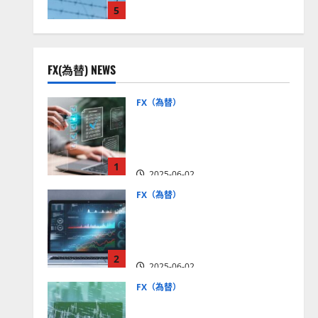
5
見通しは？
2025-12-16
FX(為替) NEWS
FX（為替）
FX口座開設の審査基準と
は？審査内容や落ちた場合
の対策方法を解説
1
2025-06-02
FX（為替）
至高のFX取引＆分析ツール
を探そう！無料の高機能ツ
ールを紹介【5＋3選】
2
2025-06-02
FX（為替）
MT4が使えるおすすめFX会