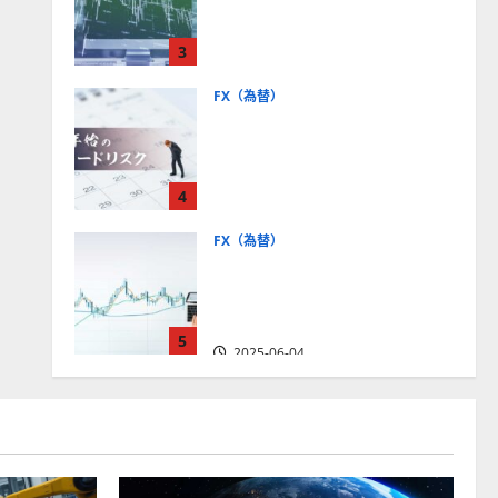
社【5選・2024年最新版】デ
モトレードやMT5対応業者
3
も紹介
2025-06-02
FX（為替）
FXは年末年始に取引可能？
主要FX会社の営業時間、年
末年始トレードのリスクを
4
解説
2025-06-02
FX（為替）
FXで役立つ！ローソク足の
見方とチャートパターンの
種類をわかりやすく解説
5
2025-06-04