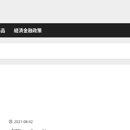
商品
経済金融政策
ARK社のETF「IZRL」とは？運用戦略と構成銘柄【米国株
投資】
2021-08-02