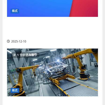
か
ス
者
り
ク
も
や
を
株式
紹
す
解
介
く
説
【米国株】最高値更新続くアルファベット
解
2025-
（GOOGL）。ジェミニ3好評。今後の株価見通し
説
06-
2025-
は？
02
06-
2025-12-10
02
2025-
06-
04
1 分の読み取り
株式
【米国株】世界がロボティクスに熱視線。関連