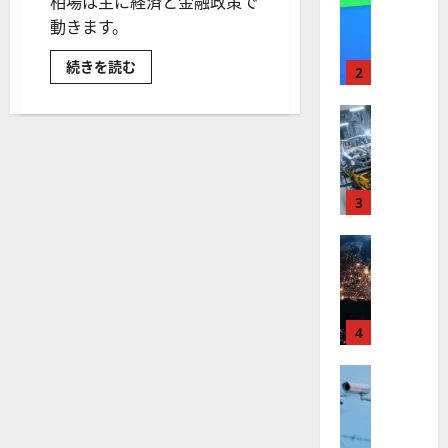
相場は主に経済と金融政策で
【
I
米
動きます。
メ
国
ガ
ブ
続きを読む
株
ト
2
レ
】
レ
グ
ジ
最
株式
ン
ッ
【
高
ト
ド
（EU
米
値
の
離
国
脱
更
波
の
株
新
3
に
是
非
】
続
乗
を
世
株式
く
る
問
う
【
界
ア
A
英
米
が
ル
国
S
国
国
ロ
フ
M
民
株
ボ
投
4
ァ
L
票）
】
テ
ベ
（
と
ト
株
株式
ィ
ッ
A
価
【
ラ
ク
ト
S
と
米
為
ン
ス
（
M
替
国
プ
に
G
相
L