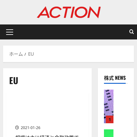
内
容
を
ス
キ
メ
ッ
イ
プ
ン
ホーム
EU
メ
ニ
ュ
EU
株式 NEWS
ー
過去の出来事
株式
【
米
ブレグジット（EU離脱の是非
1 分の読み取り
国
を問う英国国民投票）と株価
株
と為替相場への影響を知る
1
】
2021-01-26
A
株式