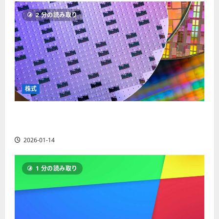
ソ
F
2
を
12-
2025-
ク
2 分の読み取り
X
4
紹
16
06-
足
会
年
介
02
の
社
最
【
見
の
新
5
方
営
版
＋
と
業
】
3
チ
時
デ
選
株式
ャ
間
モ
】
ー
、
ト
ト
【米国株】AIメガトレンドの波に乗る
年
レ
2025-
パ
末
ー
ASML（ASML）。今後の株価見通しは？
06-
タ
年
ド
02
2026-01-14
ー
始
や
ン
ト
M
の
レ
T
1 分の読み取り
種
ー
5
類
ド
対
を
の
応
わ
リ
業