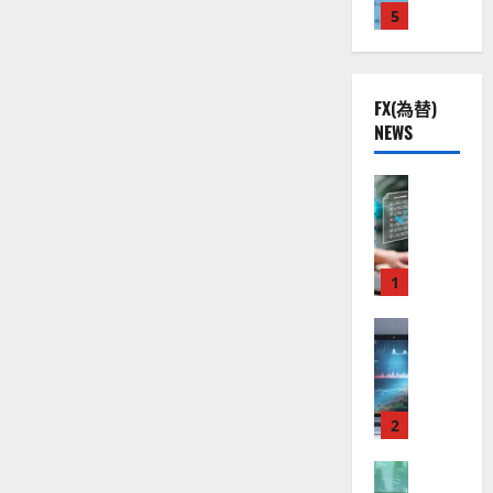
場
株
2
5
熱
O
）
へ
】
.
視
の
O
。
影
公
0
線
G
今
響
共
下
を
。
L
後
知
FX(為替)
の
で
関
）
の
る
NEWS
安
に
良
連
。
株
つ
全
好
の
ジ
い
価
て
守
な
FX（為替
厳
ェ
見
さ
る
F
値
選
ら
ミ
通
に
ア
X
動
4
ニ
し
読
ク
口
き
む
銘
3
は
ソ
座
と
1
柄
好
？
ン
開
な
の
評
（
設
FX（為替
る
株
。
2026-
至
A
の
宇
価
今
01-
高
X
審
宙
見
後
14
の
O
査
・
通
の
F
N
基
2
防
し
株
X
）
準
衛
も
価
取
FX（為替
は
と
セ
見