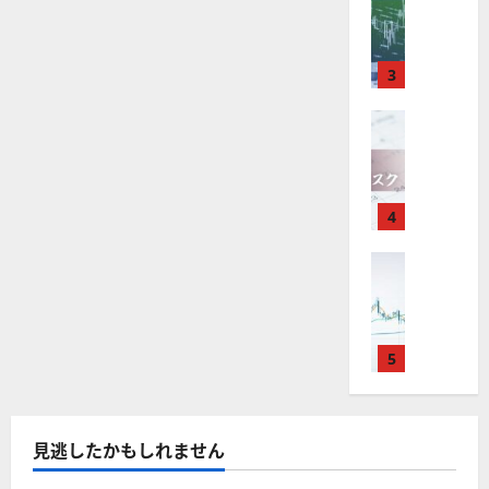
M
引
中
は
ク
通
2025-
T
＆
長
？
タ
し
12-
4
分
期
審
ー
16
は
が
析
3
で
査
。
？
使
ツ
投
内
注
え
FX（為替
ー
資
容
目
2025-
F
る
ル
妙
や
銘
12-
X
お
を
味
落
柄
10
は
す
探
。
ち
5
年
す
4
そ
今
た
選
末
め
う
後
場
の
年
FX（為替
F
！
の
合
株
F
始
X
無
株
の
価
X
に
会
料
価
対
見
で
取
社
の
見
策
通
役
引
5
【
高
通
方
し
立
可
5
機
し
法
も
つ
能
選
能
は
を
！
？
・
ツ
？
解
2025-
見逃したかもしれません
ロ
主
2
ー
説
12-
ー
要
0
ル
16
2025-