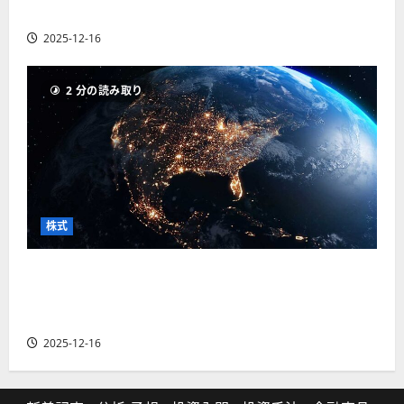
の厳選4銘柄の株価見通しも
2025-12-16
2 分の読み取り
株式
【米国株】トランプ2.0下で良好な値動きとなる
宇宙・防衛セクター。注目銘柄5選の株価見通し
も
2025-12-16