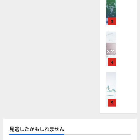
M
引
中
は
ク
通
2025-
T
＆
長
？
タ
し
12-
4
分
期
審
ー
16
は
が
析
3
で
査
。
？
使
ツ
投
内
注
え
FX（為替
ー
資
容
目
2025-
F
る
ル
妙
や
銘
12-
X
お
を
味
落
柄
10
は
す
探
。
ち
5
年
す
4
そ
今
た
選
末
め
う
後
場
の
年
FX（為替
F
！
の
合
株
F
始
X
無
株
の
価
X
に
会
料
価
対
見
で
取
社
の
見
策
通
役
引
5
【
高
通
方
し
立
可
5
機
し
法
も
つ
能
選
能
は
を
！
？
・
ツ
？
解
2025-
見逃したかもしれません
ロ
主
2
ー
説
12-
ー
要
0
ル
16
2025-