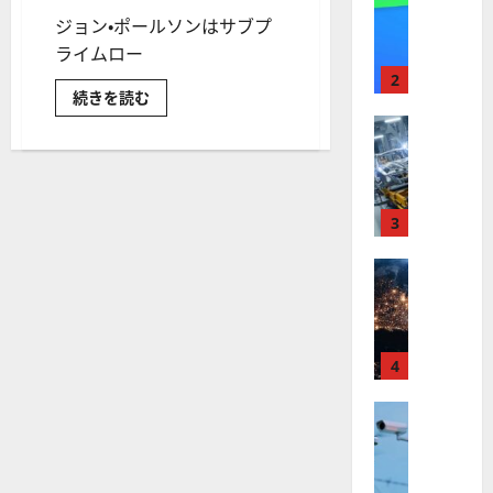
【
I
ジョン・ポールソンはサブプ
米
メ
国
ライムロー
ガ
株
ト
2
1
続きを読む
】
レ
年
最
株式
ン
で
150
【
高
ド
億
米
値
ド
の
ル
国
更
波
金
株
融
新
3
に
史
】
続
乗
上
最
世
株式
く
る
大
【
界
ア
A
の
ぼ
米
が
ル
S
ろ
国
ロ
フ
儲
M
け！
株
ボ
4
ァ
L
ジ
】
テ
ョ
ベ
（
ン・
ト
株式
ィ
ッ
A
ポ
【
ラ
ー
ク
ト
S
ル
米
ン
ス
（
M
ソ
国
ン
プ
に
G
L