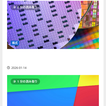
ソ
F
2
を
12-
2025-
ク
2 分の読み取り
X
4
紹
16
06-
足
会
年
介
02
の
社
最
【
見
の
新
5
方
営
版
＋
と
業
】
3
チ
時
デ
選
株式
ャ
間
モ
】
ー
、
ト
ト
【米国株】AIメガトレンドの波に乗る
年
レ
2025-
パ
末
ー
ASML（ASML）。今後の株価見通しは？
06-
タ
年
ド
02
2026-01-14
ー
始
や
ン
ト
M
の
レ
T
1 分の読み取り
種
ー
5
類
ド
対
を
の
応
わ
リ
業