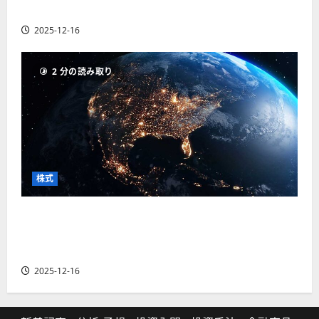
の厳選4銘柄の株価見通しも
2025-12-16
2 分の読み取り
株式
【米国株】トランプ2.0下で良好な値動きとなる
宇宙・防衛セクター。注目銘柄5選の株価見通し
も
2025-12-16