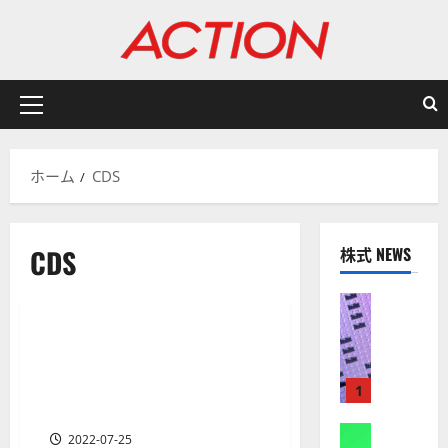
内
容
を
ス
キ
メ
ッ
イ
プ
ン
ホーム
CDS
メ
ニ
ュ
CDS
株式 NEWS
ー
有名投資家/ヘッジファンド/資産運用会社
株式
【
米
1年で150億ドル 金融史上最大
1 分の読み取り
国
のぼろ儲け！ジョン・ポール
株
ソンはいかにして巨額の利益
1
】
をあげたのか
A
株式
2022-07-25