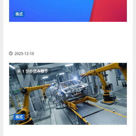
か
ス
者
り
ク
も
や
を
株式
紹
す
解
介
く
説
【米国株】最高値更新続くアルファベット
解
2025-
（GOOGL）。ジェミニ3好評。今後の株価見通し
説
06-
2025-
は？
02
06-
2025-12-10
02
2025-
06-
04
1 分の読み取り
株式
【米国株】世界がロボティクスに熱視線。関連