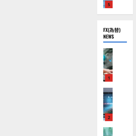
は
株
2
5
熱
O
い
）
か
】
.
視
O
。
に
公
0
線
し
G
今
て
共
下
。
L
後
巨
FX(為替)
の
で
額
関
）
の
の
NEWS
安
良
連
。
株
利
全
益
好
の
ジ
価
を
守
な
FX（為替
厳
ェ
あ
見
げ
る
F
値
選
ミ
通
た
ア
X
動
4
の
ニ
し
か
ク
口
き
銘
3
は
に
ソ
座
と
つ
1
柄
好
？
い
ン
開
な
の
評
て
（
設
さ
FX（為替
る
株
。
2026-
ら
至
A
の
宇
価
今
に
01-
高
読
X
審
宙
見
後
14
む
の
O
査
・
通
の
F
N
基
2
防
し
株
X
）
準
衛
も
価
取
FX（為替
は
と
セ
見