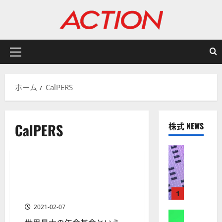
内
容
を
ス
キ
メ
ッ
イ
プ
ン
ホーム
CalPERS
メ
ニ
ュ
CalPERS
株式 NEWS
ー
有名投資家/ヘッジファンド/資産運用会社
株式
【
米
米国で最大の年金基金、カル
1 分の読み取り
国
パースの運用方針やポートフ
株
ォリオを知る
1
】
2021-02-07
A
株式