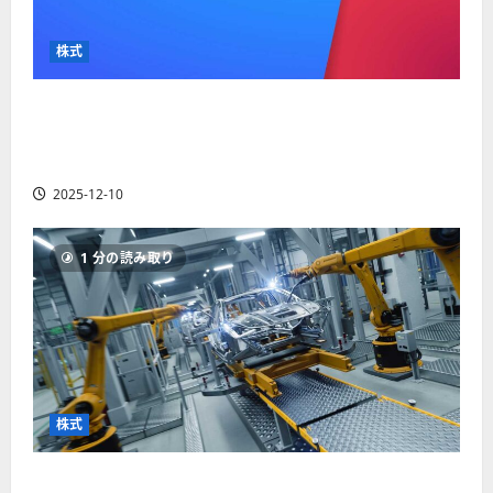
か
ス
者
り
ク
も
や
を
株式
紹
す
解
介
く
説
【米国株】最高値更新続くアルファベット
解
2025-
（GOOGL）。ジェミニ3好評。今後の株価見通し
説
06-
2025-
は？
02
06-
2025-12-10
02
2025-
06-
04
1 分の読み取り
株式
【米国株】世界がロボティクスに熱視線。関連