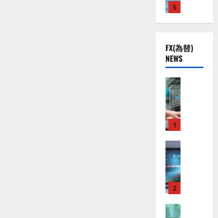
を
株
2
5
熱
O
）
知
】
.
視
る
O
。
に
公
0
線
G
今
つ
共
下
い
。
L
後
て
FX(為替)
の
で
関
）
の
さ
NEWS
安
ら
良
連
。
株
に
全
好
の
ジ
読
価
む
守
な
FX（為替
厳
ェ
見
る
F
値
選
ミ
通
ア
X
動
4
ニ
し
ク
口
き
銘
3
は
ソ
座
と
1
柄
好
？
ン
開
な
の
評
（
設
FX（為替
る
株
。
2026-
至
A
の
宇
価
今
01-
高
X
審
宙
見
後
14
の
O
査
・
通
の
F
N
基
2
防
し
株
X
）
準
衛
も
価
取
FX（為替
は
と
セ
見