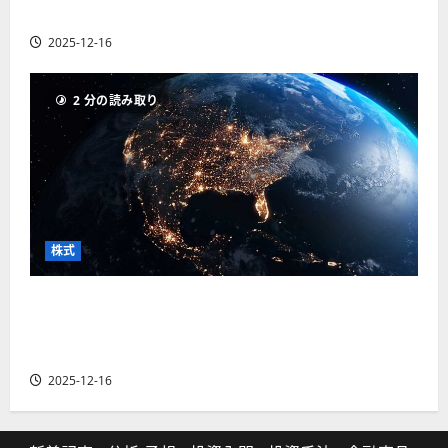
の厳選4銘柄の株価見通しも
2025-12-16
2 分の読み取り
株式
【米国株】トランプ2.0下で良好な値動きとなる
宇宙・防衛セクター。注目銘柄5選の株価見通し
も
2025-12-16