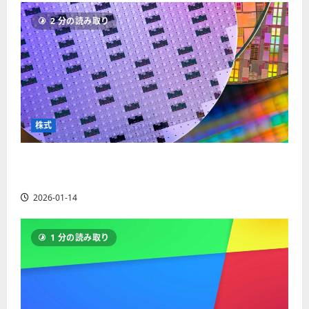
ソ
F
2
を
12-
2025-
ク
2 分の読み取り
X
4
紹
16
06-
足
会
年
介
02
の
社
最
【
見
の
新
5
方
営
版
＋
と
業
】
3
チ
時
デ
選
株式
ャ
間
モ
】
ー
、
ト
ト
【米国株】AIメガトレンドの波に乗る
年
レ
2025-
パ
末
ー
ASML（ASML）。今後の株価見通しは？
06-
タ
年
ド
02
2026-01-14
ー
始
や
ン
ト
M
の
レ
T
1 分の読み取り
種
ー
5
類
ド
対
を
の
応
わ
リ
業