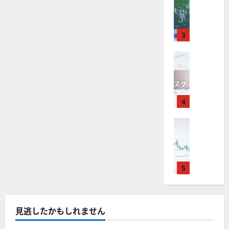
M
引
中
は
ク
通
2025-
T
＆
長
？
タ
し
12-
4
分
期
審
ー
16
は
が
析
3
で
査
。
？
使
ツ
投
内
注
え
FX（為替
ー
資
容
目
2025-
F
る
ル
妙
や
銘
12-
X
お
を
味
落
柄
10
は
す
探
。
ち
5
年
す
4
そ
今
た
選
末
め
う
後
場
の
年
FX（為替
F
！
の
合
株
F
始
X
無
株
の
価
X
に
会
料
価
対
見
で
取
社
の
見
策
通
役
引
5
【
高
通
方
し
立
可
5
機
し
法
も
つ
能
選
能
は
を
！
？
・
ツ
？
解
2025-
見逃したかもしれません
ロ
主
2
ー
説
12-
ー
要
0
ル
16
2025-