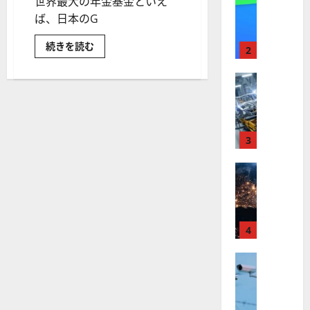
世界最大の年金基金といえ
【
I
米
ば、日本のG
メ
国
ガ
米
続きを読む
株
ト
2
国
】
レ
で
最
最
株式
ン
大
【
高
の
ド
年
米
値
の
金
国
基
更
波
金、
株
新
3
に
カ
ル
】
続
乗
パ
世
株式
く
る
ー
ス
【
界
ア
A
の
米
が
ル
運
S
用
国
ロ
フ
M
方
株
ボ
針
4
ァ
L
や
】
テ
ベ
（
ポ
ト
ー
株式
ィ
ッ
A
ト
【
ラ
ク
ト
S
フ
米
ォ
ン
ス
（
M
リ
国
プ
に
G
オ
L