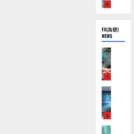
体
株
2
5
熱
O
メ
）
ー
】
.
視
O
。
カ
公
0
線
ー
G
今
は？
共
下
。
L
後
ア
FX(為替)
の
で
メ
関
）
の
リ
NEWS
安
良
連
。
株
カ・
全
日
好
の
ジ
価
本・
守
な
FX（為替
厳
ェ
欧
見
州
る
F
値
選
ミ
通
に
ア
X
動
4
つ
ニ
し
い
ク
口
き
銘
3
は
て
ソ
座
と
さ
1
柄
好
？
ら
ン
開
な
の
評
に
（
設
読
FX（為替
る
株
。
2026-
む
至
A
の
宇
価
今
01-
高
X
審
宙
見
後
14
の
O
査
・
通
の
F
N
基
2
防
し
株
X
）
準
衛
も
価
取
FX（為替
は
と
セ
見