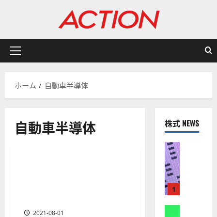
内
容
を
ス
キ
メ
ッ
イ
プ
ン
ホーム
自動車半導体
メ
ニ
ュ
自動車半導体
株式 NEWS
ー
分析・予想
日本株式
米国株式
金融商品
株式
【
米
自動車半導体の本命銘柄~自
2 分の読み取り
国
動車産業の回復を支える半導
株
体メーカーは？アメリカ・日
1
】
本・欧州
A
株式
2021-08-01