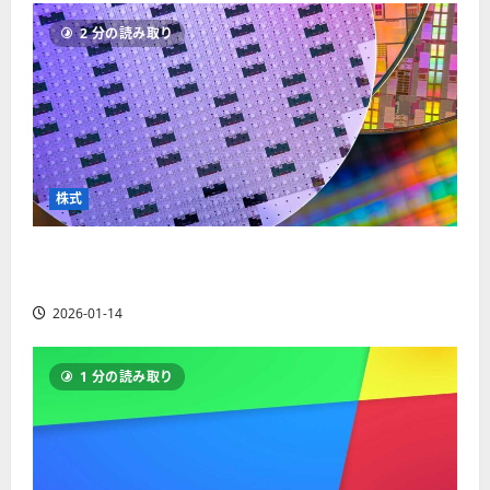
ソ
F
2
を
12-
2025-
ク
2 分の読み取り
X
4
紹
16
06-
足
会
年
介
02
の
社
最
【
見
の
新
5
方
営
版
＋
と
業
】
3
チ
時
デ
選
株式
ャ
間
モ
】
ー
、
ト
ト
【米国株】AIメガトレンドの波に乗る
年
レ
2025-
パ
末
ー
ASML（ASML）。今後の株価見通しは？
06-
タ
年
ド
02
2026-01-14
ー
始
や
ン
ト
M
の
レ
T
1 分の読み取り
種
ー
5
類
ド
対
を
の
応
わ
リ
業