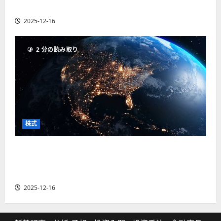
の厳選4銘柄の株価見通しも
2025-12-16
2 分の読み取り
株式
【米国株】トランプ2.0下で良好な値動きとなる
宇宙・防衛セクター。注目銘柄5選の株価見通し
も
2025-12-16