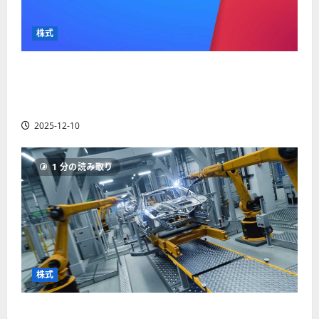
か
ス
者
り
ク
も
や
を
株式
紹
す
解
介
く
説
【米国株】最高値更新続くアルファベット
解
2025-
（GOOGL）。ジェミニ3好評。今後の株価見通し
説
06-
2025-
は？
02
06-
2025-12-10
02
2025-
06-
04
1 分の読み取り
株式
【米国株】世界がロボティクスに熱視線。関連