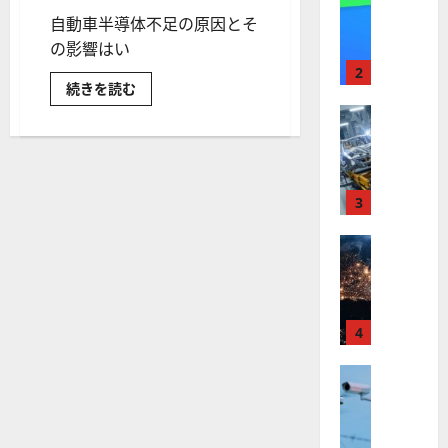
【
I
自動車半導体不足の原因とそ
米
メ
国
の影響はい
ガ
株
ト
2
自
続きを読む
】
レ
動
最
株式
ン
車
半
【
高
ド
導
米
値
体
の
の
国
更
波
本
株
命
新
3
に
銘
】
続
乗
柄
~
世
株式
く
る
自
【
界
ア
A
動
車
米
が
ル
S
産
国
ロ
フ
業
M
の
株
ボ
4
ァ
L
回
】
テ
復
ベ
（
を
ト
株式
ィ
ッ
A
支
【
ラ
え
ク
ト
S
る
米
ン
ス
（
M
半
国
導
プ
に
G
L