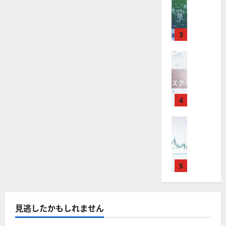
M
引
中
は
ク
通
2025-
T
＆
長
？
タ
し
12-
4
分
期
審
ー
16
は
が
析
3
で
査
。
？
使
ツ
投
内
注
え
FX（為替
ー
資
容
目
2025-
F
る
ル
妙
や
銘
12-
X
お
を
味
落
柄
10
は
す
探
。
ち
5
年
す
4
そ
今
た
選
末
め
う
後
場
の
年
FX（為替
F
！
の
合
株
F
始
X
無
株
の
価
X
に
会
料
価
対
見
で
取
社
の
見
策
通
役
引
5
【
高
通
方
し
立
可
5
機
し
法
も
つ
能
選
能
は
を
！
？
・
ツ
？
解
2025-
見逃したかもしれません
ロ
主
2
ー
説
12-
ー
要
0
ル
16
2025-