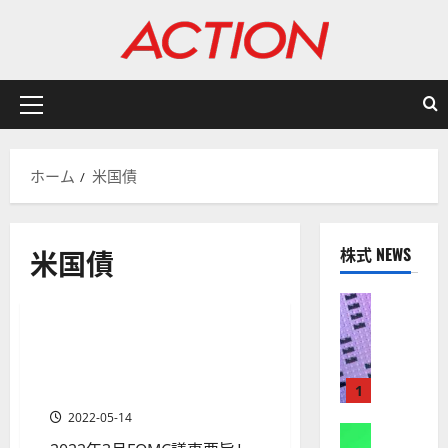
内
容
を
ス
キ
メ
ッ
イ
プ
ン
ホーム
米国債
メ
ニ
ュ
米国債
株式 NEWS
ー
分析・予想
株式
【
米
米国株価は下落基調、夏場に
1 分の読み取り
国
絶好の買い場へ（FOMC議事
株
要旨）
1
】
2022-05-14
A
株式