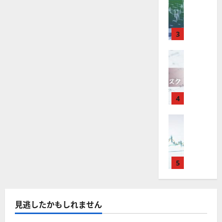
M
引
中
は
ク
通
2025-
T
＆
長
？
タ
し
12-
4
分
期
審
ー
16
は
が
析
3
で
査
。
？
使
ツ
投
内
注
え
FX（為替
ー
資
容
目
2025-
F
る
ル
妙
や
銘
12-
X
お
を
味
落
柄
10
は
す
探
。
ち
5
年
す
4
そ
今
た
選
末
め
う
後
場
の
年
FX（為替
F
！
の
合
株
F
始
X
無
株
の
価
X
に
会
料
価
対
見
で
取
社
の
見
策
通
役
引
5
【
高
通
方
し
立
可
5
機
し
法
も
つ
能
選
能
は
を
！
？
・
ツ
？
解
2025-
見逃したかもしれません
ロ
主
2
ー
説
12-
ー
要
0
ル
16
2025-