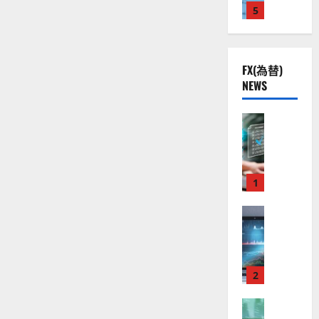
価
さ
株
2
5
熱
O
の
）
ら
見
】
.
視
に
O
。
通
読
公
0
線
し
G
今
む
［最
共
下
。
L
後
新］
FX(為替)
の
で
に
関
）
の
つ
NEWS
安
良
連
。
株
い
全
て
好
の
ジ
価
さ
守
な
FX（為替
厳
ェ
ら
見
に
る
F
値
選
ミ
通
読
ア
X
動
4
む
ニ
し
ク
口
き
銘
3
は
ソ
座
と
1
柄
好
？
ン
開
な
の
評
（
設
FX（為替
る
株
。
2026-
至
A
の
宇
価
今
01-
高
X
審
宙
見
後
14
の
O
査
・
通
の
F
N
基
2
防
し
株
X
）
準
衛
も
価
取
FX（為替
は
と
セ
見