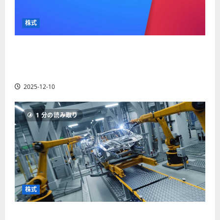
か
ス
者
り
ク
も
や
を
株式
紹
す
解
介
く
説
【米国株】最高値更新続くアルファベット
解
2025-
（GOOGL）。ジェミニ3好評。今後の株価見通し
説
06-
2025-
は？
02
06-
2025-12-10
02
2025-
06-
04
1 分の読み取り
株式
【米国株】世界がロボティクスに熱視線。関連