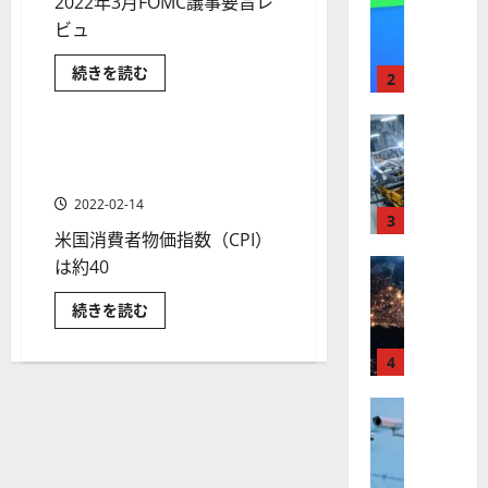
2022年3月FOMC議事要旨レ
【
I
米
ビュ
メ
国
ガ
分析・予想
米国株式
米
続きを読む
株
ト
2
国
金融商品
】
レ
株
価
最
株式
ン
は
【
高
下
ド
米国利上げの行方と米国株価
2 分の読み取り
落
米
値
の
の見通し［最新］
基
国
調、
更
波
2022-02-14
夏
株
新
3
に
場
米国消費者物価指数（CPI）
に
】
続
乗
絶
世
は約40
株式
く
る
好
の
【
界
ア
A
買
米
続きを読む
米
が
ル
い
S
国
場
国
ロ
フ
利
M
へ
上
株
ボ
（FOMC
4
ァ
L
げ
議
】
テ
の
ベ
（
事
行
ト
要
株式
ィ
ッ
A
方
旨）
【
ラ
と
ク
ト
S
に
米
米
つ
ン
ス
（
M
国
い
国
株
プ
に
G
て
L