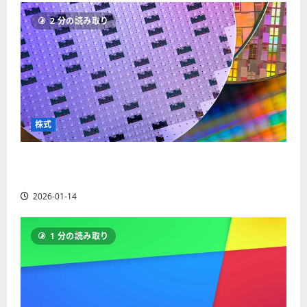
ソ
F
2
を
12-
2025-
ク
2 分の読み取り
X
4
紹
16
06-
足
会
年
介
02
の
社
最
【
見
の
新
5
方
営
版
＋
と
業
】
3
チ
時
デ
選
株式
ャ
間
モ
】
ー
、
ト
ト
【米国株】AIメガトレンドの波に乗る
年
レ
2025-
パ
末
ー
ASML（ASML）。今後の株価見通しは？
06-
タ
年
ド
02
2026-01-14
ー
始
や
ン
ト
M
の
レ
T
1 分の読み取り
種
ー
5
類
ド
対
を
の
応
わ
リ
業