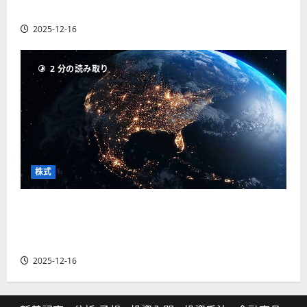
の厳選4銘柄の株価見通しも
2025-12-16
2 分の読み取り
株式
【米国株】トランプ2.0下で良好な値動きとなる
宇宙・防衛セクター。注目銘柄5選の株価見通し
も
2025-12-16