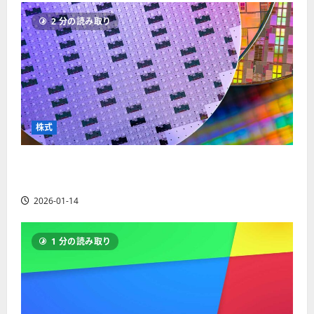
ソ
F
2
を
12-
2025-
ク
2 分の読み取り
X
4
紹
16
06-
足
会
年
介
02
の
社
最
【
見
の
新
5
方
営
版
＋
と
業
】
3
チ
時
デ
選
株式
ャ
間
モ
】
ー
、
ト
ト
【米国株】AIメガトレンドの波に乗る
年
レ
2025-
パ
末
ー
ASML（ASML）。今後の株価見通しは？
06-
タ
年
ド
02
2026-01-14
ー
始
や
ン
ト
M
の
レ
T
1 分の読み取り
種
ー
5
類
ド
対
を
の
応
わ
リ
業