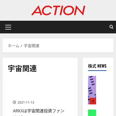
内
容
を
ス
キ
メ
ッ
イ
プ
ン
ホーム
宇宙関連
メ
ニ
ュ
宇宙関連
株式 NEWS
ー
ETF
金融商品
株式
【
米
宇宙ETF ARKXとは？どこの証
2 分の読み取り
国
券会社で購入できるの？
株
1
2021-11-13
】
ARKXは宇宙関連投資ファン
A
株式