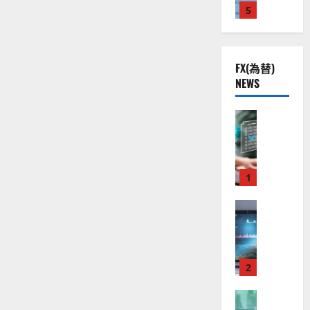
投
株
2
5
熱
O
）
資
】
.
視
に
O
。
つ
公
0
線
G
今
い
共
下
て
。
L
後
さ
FX(為替)
の
で
関
）
の
ら
NEWS
安
に
良
連
。
株
読
全
好
の
ジ
む
価
守
な
FX（為替
厳
ェ
見
る
F
値
選
ミ
通
ア
X
動
4
ニ
し
ク
口
き
銘
3
は
ソ
座
と
1
柄
好
？
ン
開
な
の
評
（
設
FX（為替
る
株
。
2026-
至
A
の
宇
価
今
01-
高
X
審
宙
見
後
14
の
O
査
・
通
の
F
N
基
2
防
し
株
X
）
準
衛
も
価
取
FX（為替
は
と
セ
見