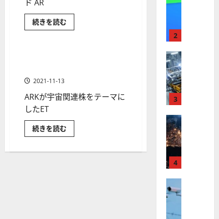
【
ド AR
I
米
メ
宇
続きを読む
国
ガ
宙
ETF
金融商品
株
ト
ETF
2
ARKX
】
レ
と
最
は？
株式
ン
宇宙ETF~ARK ETF「ARKX」で
2 分の読み取り
ど
【
高
ド
宇宙関連銘柄に株式投資
こ
米
の
値
の
2021-11-13
証
国
更
波
券
ARKが宇宙関連株をテーマに
会
株
新
3
に
社
】
したET
続
乗
で
購
世
株式
く
る
入
宇
続きを読む
【
界
ア
で
A
宙
き
米
が
ル
ETF~ARK
S
る
ETF「ARKX」
国
ロ
の？
フ
M
で
に
株
ボ
宇
4
ァ
L
つ
宙
】
い
テ
ベ
（
関
て
ト
連
株式
ィ
ッ
A
さ
銘
【
ら
ラ
ク
ト
S
柄
に
米
に
ン
ス
（
読
M
株
む
国
プ
に
G
式
L