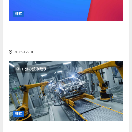
か
ス
者
り
ク
も
や
を
株式
紹
す
解
介
く
説
【米国株】最高値更新続くアルファベット
解
2025-
（GOOGL）。ジェミニ3好評。今後の株価見通し
説
06-
2025-
は？
02
06-
2025-12-10
02
2025-
06-
04
1 分の読み取り
株式
【米国株】世界がロボティクスに熱視線。関連