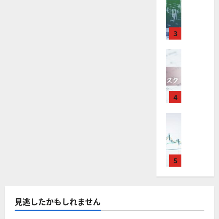
M
引
中
は
ク
通
2025-
T
＆
長
？
タ
し
12-
4
分
期
審
ー
16
は
が
析
3
で
査
。
？
使
ツ
投
内
注
え
FX（為替
ー
資
容
目
2025-
F
る
ル
妙
や
銘
12-
X
お
を
味
落
柄
10
は
す
探
。
ち
5
年
す
4
そ
今
た
選
末
め
う
後
場
の
年
FX（為替
F
！
の
合
株
F
始
X
無
株
の
価
X
に
会
料
価
対
見
で
取
社
の
見
策
通
役
引
5
【
高
通
方
し
立
可
5
機
し
法
も
つ
能
選
能
は
を
！
？
・
ツ
？
解
2025-
見逃したかもしれません
ロ
主
2
ー
説
12-
ー
要
0
ル
16
2025-