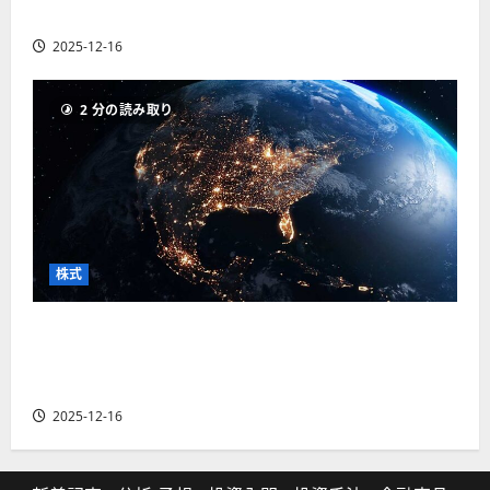
の厳選4銘柄の株価見通しも
2025-12-16
2 分の読み取り
株式
【米国株】トランプ2.0下で良好な値動きとなる
宇宙・防衛セクター。注目銘柄5選の株価見通し
も
2025-12-16