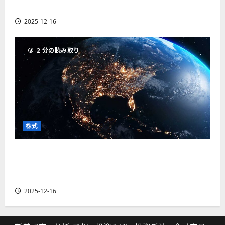
の厳選4銘柄の株価見通しも
2025-12-16
2 分の読み取り
株式
【米国株】トランプ2.0下で良好な値動きとなる
宇宙・防衛セクター。注目銘柄5選の株価見通し
も
2025-12-16