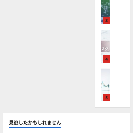
M
引
る
中
は
ク
通
2025-
際
T
＆
長
？
タ
の
し
12-
4
注
分
期
審
ー
16
は
意
が
析
3
で
査
。
点
？
を
使
ツ
投
内
注
解
え
FX（為替
ー
資
容
説
目
2025-
に
F
る
ル
妙
や
銘
つ
12-
X
お
を
い
味
落
柄
10
て
は
す
探
。
ち
5
さ
年
す
ら
4
そ
今
た
選
に
末
め
う
後
場
の
読
年
FX（為替
む
F
！
の
合
株
F
始
X
無
株
の
価
X
に
会
料
価
対
見
で
取
社
の
見
策
通
役
引
5
【
高
通
方
し
立
可
5
機
し
法
も
つ
能
選
能
は
を
！
？
・
ツ
？
解
2025-
見逃したかもしれません
ロ
主
2
ー
説
12-
ー
要
0
ル
16
2025-