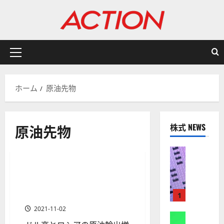
内
容
を
ス
キ
メ
ッ
イ
プ
ン
ホーム
原油先物
メ
ニ
ュ
原油先物
株式 NEWS
ー
商品先物
株式
【
米
コモディティ（商品先物）週
1 分の読み取り
国
刊予想～原油先物と天然ガス
株
先物相場
1
】
2021-11-02
A
株式