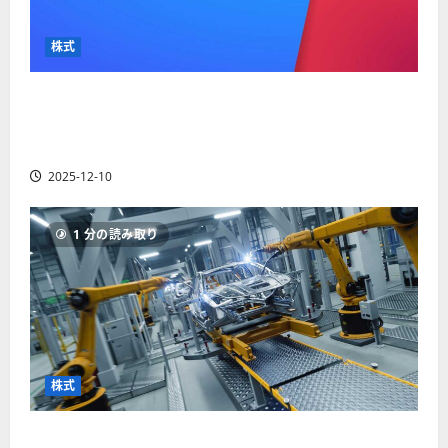
か
ス
者
り
ク
も
や
を
株式
紹
す
解
介
く
説
【米国株】最高値更新続くアルファベット
解
2025-
（GOOGL）。ジェミニ3好評。今後の株価見通し
説
06-
2025-
は？
02
06-
2025-12-10
02
2025-
06-
04
1 分の読み取り
株式
【米国株】世界がロボティクスに熱視線。関連