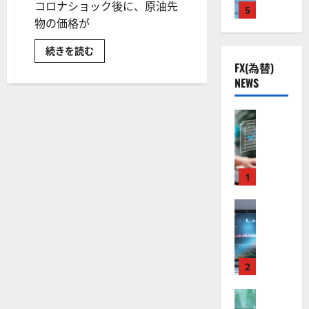
統
コロナショック後に、原油先
に
株
2
計
5
熱
O
）
つ
～
物の価格が
】
.
視
い
O
。
米
て
公
国
0
線
G
今
さ
株
原
続きを読む
共
下
ら
。
L
価
後
油
に
FX(為替)
と
の
に
で
関
）
の
読
米
投
NEWS
安
む
良
連
ド
。
資
株
ル
す
全
好
の
ジ
価
は
る
守
な
FX（為替
ど
厳
方
ェ
見
う
法
る
F
値
選
ミ
通
反
は？
ア
X
応
動
投
4
ニ
し
し
資
ク
口
き
銘
3
た？
は
対
に
ソ
座
象
と
1
柄
好
？
つ
と
ン
開
な
の
い
評
し
て
て
（
設
FX（為替
る
株
。
さ
2026-
の
至
A
の
宇
ら
価
原
今
01-
に
油
高
X
審
宙
見
後
14
読
の
の
O
査
む
・
特
通
の
徴
F
N
基
2
防
し
株
や
X
）
準
投
衛
も
価
資
取
FX（為替
は
と
セ
見
す