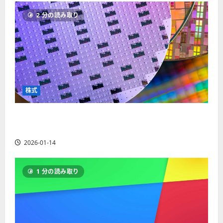
ソ
F
2
を
12-
2025-
ク
2 分の読み取り
X
4
紹
16
06-
足
会
年
介
02
の
社
最
【
見
の
新
5
方
営
版
＋
と
業
】
3
チ
時
デ
選
株式
ャ
間
モ
】
ー
、
ト
ト
【米国株】AIメガトレンドの波に乗る
年
レ
2025-
パ
末
ー
ASML（ASML）。今後の株価見通しは？
06-
タ
年
ド
02
2026-01-14
ー
始
や
ン
ト
M
の
レ
T
1 分の読み取り
種
ー
5
類
ド
対
を
の
応
わ
リ
業