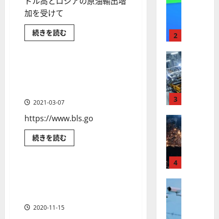
ドル高とロシアの原油輸出増
【
I
米
加を受けて
メ
国
ガ
コ
続きを読む
株
ト
2
モ
経済金融政策
】
レ
デ
ィ
最
株式
ン
テ
【
高
ィ
ド
2021年2月米国（アメリカ）
1 分の読み取り
（商
米
値
の
雇用統計～米国株価と米ドル
品
国
先
更
波
はどう反応した？
物）
株
新
3
に
週
2021-03-07
刊
】
続
乗
予
https://www.bls.go
世
株式
く
る
想
商品先物
～
【
界
ア
A
原
商品先物の投資入門
2021
続きを読む
米
が
ル
油
S
年
先
金融商品
国
2
ロ
フ
M
物
月
株
ボ
と
4
ァ
L
米
天
国
】
原油に投資する方法は？投資
テ
ベ
（
1 分の読み取り
然
（ア
ト
ガ
株式
対象としての原油の特徴や投
ィ
ッ
メ
A
ス
リ
【
ラ
資する際の注意点を解説
ク
ト
S
先
カ）
米
物
ン
ス
雇
（
M
2020-11-15
相
用
国
プ
に
G
場
L