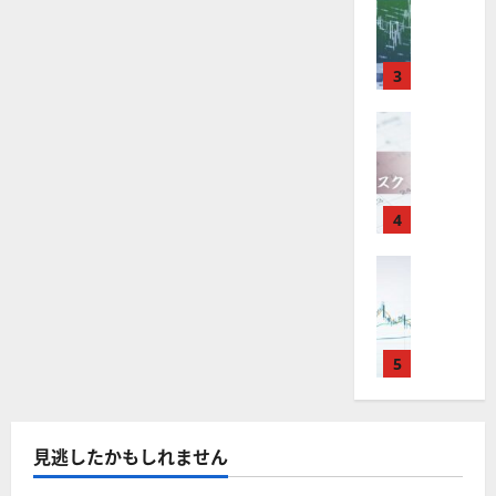
M
引
中
は
ク
ー
通
2025-
に
T
＆
長
？
タ
し
12-
つ
4
分
期
審
い
ー
16
は
て
が
析
3
で
査
。
？
さ
使
ツ
ら
投
内
注
に
え
FX（為替
ー
資
容
目
読
2025-
F
る
む
ル
妙
や
銘
12-
X
お
を
味
落
柄
10
は
す
探
。
ち
5
年
す
4
そ
今
た
選
末
め
う
後
場
の
年
FX（為替
F
！
の
合
株
F
始
X
無
株
の
価
X
に
会
料
価
対
見
で
取
社
の
見
策
通
役
引
5
【
高
通
方
し
立
可
5
機
し
法
も
つ
能
選
能
は
を
！
？
・
ツ
？
解
2025-
見逃したかもしれません
ロ
主
2
ー
説
12-
ー
要
0
ル
16
2025-