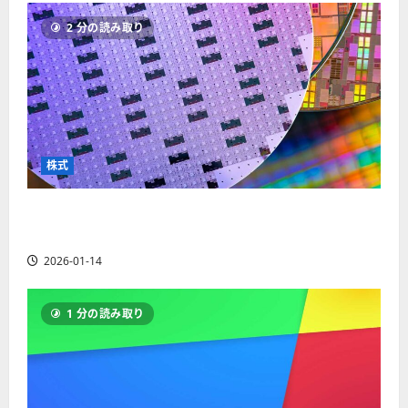
ソ
F
2
を
12-
2025-
ク
2 分の読み取り
X
4
紹
16
06-
足
会
年
介
02
の
社
最
【
見
の
新
5
方
営
版
＋
と
業
】
3
チ
時
デ
選
株式
ャ
間
モ
】
ー
、
ト
ト
【米国株】AIメガトレンドの波に乗る
年
レ
2025-
パ
末
ー
ASML（ASML）。今後の株価見通しは？
06-
タ
年
ド
02
2026-01-14
ー
始
や
ン
ト
M
の
レ
T
1 分の読み取り
種
ー
5
類
ド
対
を
の
応
わ
リ
業