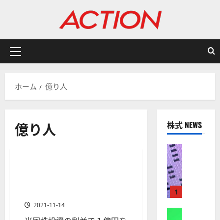
内
容
を
ス
キ
メ
ッ
イ
プ
ン
ホーム
億り人
メ
ニ
ュ
億り人
株式 NEWS
ー
投資手法
米国株の投資入門
米国株式
金融商品
株式
【
米
米国株で1億円の利益をあげ
1 分の読み取り
国
る投資法！年代別１億円獲得
株
マニュアル
1
】
2021-11-14
A
株式