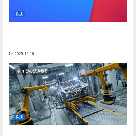
か
ス
者
り
ク
も
や
を
株式
紹
す
解
介
く
説
【米国株】最高値更新続くアルファベット
解
2025-
（GOOGL）。ジェミニ3好評。今後の株価見通し
説
06-
2025-
は？
02
06-
2025-12-10
02
2025-
06-
04
1 分の読み取り
株式
【米国株】世界がロボティクスに熱視線。関連