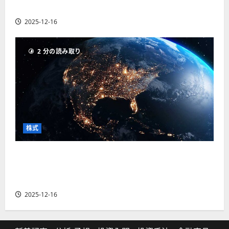
の厳選4銘柄の株価見通しも
2025-12-16
2 分の読み取り
株式
【米国株】トランプ2.0下で良好な値動きとなる
宇宙・防衛セクター。注目銘柄5選の株価見通し
も
2025-12-16