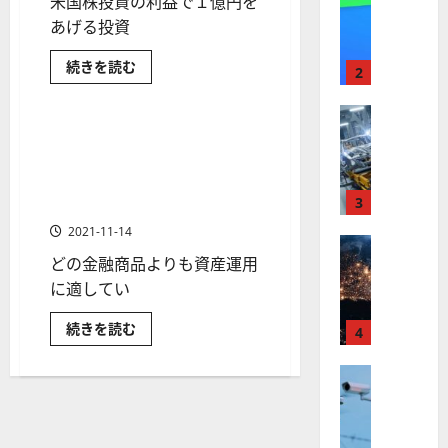
米国株投資の利益で１億円を
【
I
米
あげる投資
メ
国
ガ
投資手法
米国株の投資入門
米
続きを読む
株
ト
2
国
米国株式
金融商品
】
レ
株
で
最
株式
ン
1
【
高
億
ド
誰もが1億円を築ける！？28
1 分の読み取り
円
米
値
の
歳100万円から米国株に投資
の
国
利
更
波
を始めて億万長者になるまで
益
株
新
3
に
のストーリー
を
あ
】
続
乗
2021-11-14
げ
世
株式
く
る
る
投
どの金融商品よりも資産運用
【
界
ア
A
資
米
が
に適してい
ル
法！
S
年
国
ロ
フ
M
代
誰
続きを読む
株
ボ
別
4
ァ
L
も
１
】
テ
ベ
が
（
億
1
ト
円
株式
ィ
ッ
A
億
獲
【
ラ
ク
円
ト
S
得
を
米
マ
ン
ス
（
M
築
ニ
国
プ
け
に
G
ュ
L