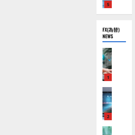
る！？
ア
株
2
5
熱
O
）
28
ル
】
歳
.
視
に
O
。
100
つ
公
0
線
G
万
今
い
円
共
下
て
。
L
後
か
さ
FX(為替)
の
で
関
ら
）
の
ら
米
NEWS
安
に
良
連
。
株
国
読
全
好
株
の
ジ
む
価
に
守
な
FX（為替
厳
ェ
見
投
る
F
資
値
選
ミ
通
を
ア
X
動
4
ニ
始
し
め
ク
口
き
銘
3
は
て
ソ
座
と
1
柄
億
好
？
万
ン
開
な
の
評
長
（
設
FX（為替
る
者
株
。
2026-
に
至
A
の
宇
価
今
な
01-
高
X
審
る
宙
見
後
14
ま
の
O
査
・
通
の
で
F
の
N
基
2
防
し
株
ス
X
）
準
衛
も
ト
価
ー
取
FX（為替
は
と
セ
見
リ