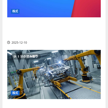
か
ス
者
り
ク
も
や
を
株式
紹
す
解
介
く
説
【米国株】最高値更新続くアルファベット
解
2025-
（GOOGL）。ジェミニ3好評。今後の株価見通し
説
06-
2025-
は？
02
06-
2025-12-10
02
2025-
06-
04
1 分の読み取り
株式
【米国株】世界がロボティクスに熱視線。関連