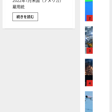
2022年1月米国（アメリカ）
【
I
米
雇用統
メ
国
ガ
2022
続きを読む
株
ト
2
年
】
レ
1
月
最
株式
ン
米
【
高
国
ド
（ア
米
値
の
メ
国
リ
更
波
カ）
株
新
3
に
雇
用
】
続
乗
統
世
株式
く
る
計
~NASDAQ
【
界
ア
A
米
米
が
ル
国
S
ハ
国
ロ
フ
M
イ
株
ボ
テ
4
ァ
L
ク
】
テ
ベ
（
グ
ト
ロ
株式
ィ
ッ
A
ー
【
ラ
ク
ト
S
ス
米
株
ン
ス
（
M
は
国
プ
に
G
下
L