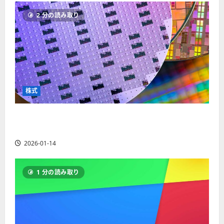
ソ
F
2
を
12-
2025-
ク
2 分の読み取り
X
4
紹
16
06-
足
会
年
介
02
の
社
最
【
見
の
新
5
方
営
版
＋
と
業
】
3
チ
時
デ
選
株式
ャ
間
モ
】
ー
、
ト
ト
【米国株】AIメガトレンドの波に乗る
年
レ
2025-
パ
末
ー
ASML（ASML）。今後の株価見通しは？
06-
タ
年
ド
02
2026-01-14
ー
始
や
ン
ト
M
の
レ
T
1 分の読み取り
種
ー
5
類
ド
対
を
の
応
わ
リ
業