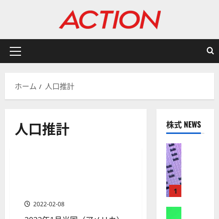
内
容
を
ス
キ
メ
ッ
イ
プ
ン
ホーム
人口推計
メ
ニ
ュ
人口推計
株式 NEWS
ー
分析・予想
株式
【
米
2022年1月米国（アメリカ）
1 分の読み取り
国
雇用統計~NASDAQ米国ハイテ
株
クグロース株は下落へ
1
】
2022-02-08
A
株式