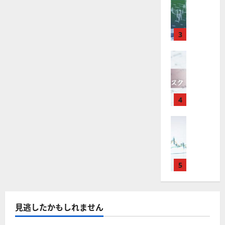
M
引
中
は
ク
通
2025-
T
＆
長
？
タ
し
12-
4
分
期
審
ー
16
は
が
析
3
で
査
。
？
使
ツ
投
内
注
え
FX（為替
ー
資
容
目
2025-
F
る
ル
妙
や
銘
12-
X
お
を
味
落
柄
10
は
す
探
。
ち
5
年
す
4
そ
今
た
選
末
め
う
後
場
の
年
FX（為替
F
！
の
合
株
F
始
X
無
株
の
価
X
に
会
料
価
対
見
で
取
社
の
見
策
通
役
引
5
【
高
通
方
し
立
可
5
機
し
法
も
つ
能
選
能
は
を
！
？
・
ツ
？
解
2025-
見逃したかもしれません
ロ
主
2
ー
説
12-
ー
要
0
ル
16
2025-