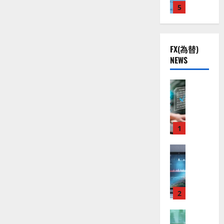
落
株
2
5
熱
O
）
へ
】
.
視
に
O
。
つ
公
0
線
G
今
い
共
下
て
。
L
後
さ
FX(為替)
の
で
関
）
の
ら
NEWS
安
に
良
連
。
株
読
全
好
の
ジ
む
価
守
な
FX（為替
厳
ェ
見
る
F
値
選
ミ
通
ア
X
動
4
ニ
し
ク
口
き
銘
3
は
ソ
座
と
1
柄
好
？
ン
開
な
の
評
（
設
FX（為替
る
株
。
2026-
至
A
の
宇
価
今
01-
高
X
審
宙
見
後
14
の
O
査
・
通
の
F
N
基
2
防
し
株
X
）
準
衛
も
価
取
FX（為替
は
と
セ
見