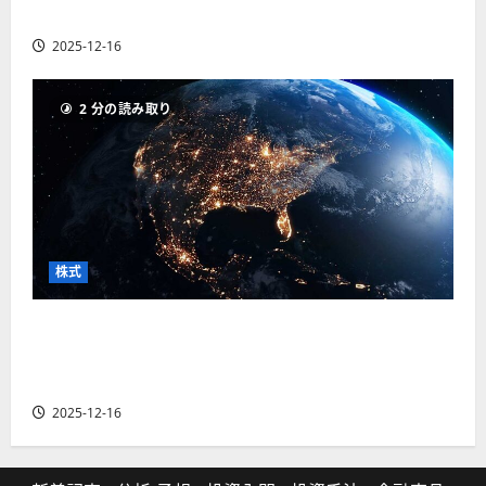
の厳選4銘柄の株価見通しも
2025-12-16
2 分の読み取り
株式
【米国株】トランプ2.0下で良好な値動きとなる
宇宙・防衛セクター。注目銘柄5選の株価見通し
も
2025-12-16