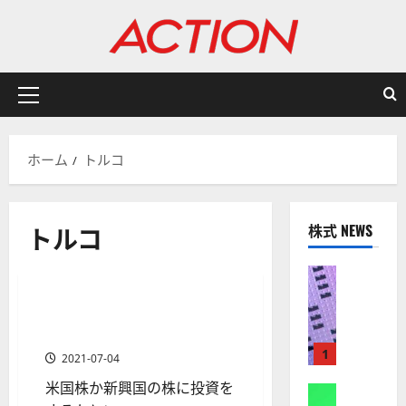
内
容
を
ス
キ
メ
ッ
イ
プ
ン
ホーム
トルコ
メ
ニ
ュ
トルコ
株式 NEWS
ー
分析・予想
米国株の投資入門
株式
【
米
新興国株と米国株のどちらが
1 分の読み取り
国
投資メリットが大きい？
株
1
2021-07-04
】
米国株か新興国の株に投資を
A
株式