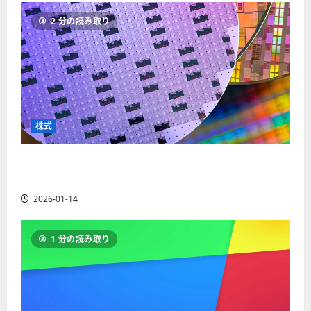
ソ
F
2
を
12-
2025-
ク
2 分の読み取り
X
4
紹
16
06-
足
会
年
介
02
の
社
最
【
見
の
新
5
方
営
版
＋
と
業
】
3
チ
時
デ
選
株式
ャ
間
モ
】
ー
、
ト
ト
【米国株】AIメガトレンドの波に乗る
年
レ
2025-
パ
末
ー
ASML（ASML）。今後の株価見通しは？
06-
タ
年
ド
02
2026-01-14
ー
始
や
ン
ト
M
の
レ
T
1 分の読み取り
種
ー
5
類
ド
対
を
の
応
わ
リ
業