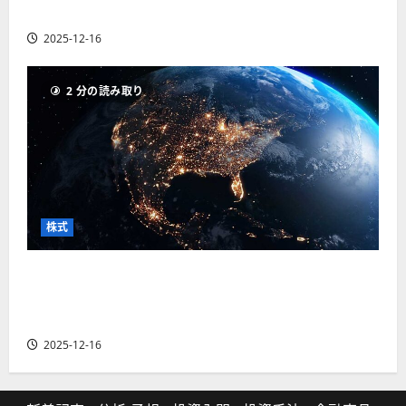
の厳選4銘柄の株価見通しも
2025-12-16
2 分の読み取り
株式
【米国株】トランプ2.0下で良好な値動きとなる
宇宙・防衛セクター。注目銘柄5選の株価見通し
も
2025-12-16