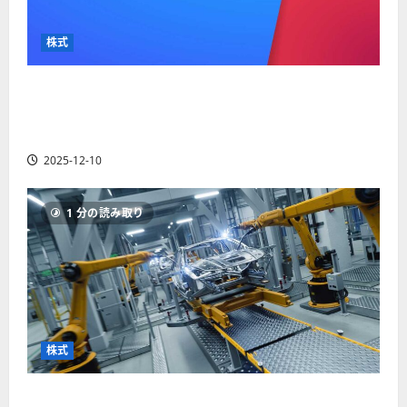
か
ス
者
り
ク
も
や
を
株式
紹
す
解
介
く
説
【米国株】最高値更新続くアルファベット
解
2025-
（GOOGL）。ジェミニ3好評。今後の株価見通し
説
06-
2025-
は？
02
06-
2025-12-10
02
2025-
06-
04
1 分の読み取り
株式
【米国株】世界がロボティクスに熱視線。関連