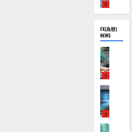
に
株
2
5
熱
読
O
）
む
】
.
視
O
。
公
0
線
G
今
共
下
。
L
後
FX(為替)
の
で
関
）
の
NEWS
安
良
連
。
株
全
好
の
ジ
価
守
な
FX（為替
厳
ェ
見
る
F
値
選
ミ
通
ア
X
動
4
ニ
し
ク
口
き
銘
3
は
ソ
座
と
1
柄
好
？
ン
開
な
の
評
（
設
FX（為替
る
株
。
2026-
至
A
の
宇
価
今
01-
高
X
審
宙
見
後
14
の
O
査
・
通
の
F
N
基
2
防
し
株
X
）
準
衛
も
価
取
FX（為替
は
と
セ
見