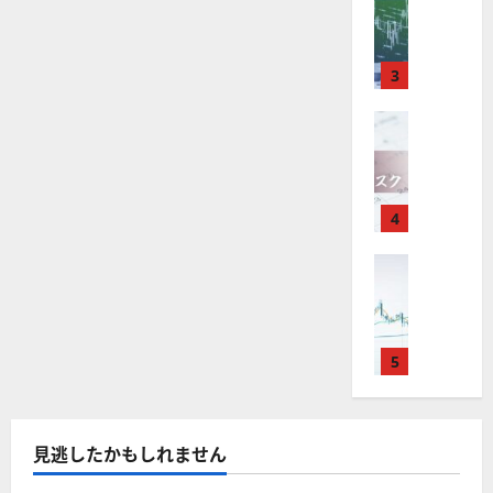
M
引
中
は
ク
通
2025-
T
＆
長
？
タ
し
12-
4
分
期
審
ー
16
は
が
析
3
で
査
。
？
使
ツ
投
内
注
え
FX（為替
ー
資
容
目
2025-
F
る
ル
妙
や
銘
12-
X
お
を
味
落
柄
10
は
す
探
。
ち
5
年
す
4
そ
今
た
選
末
め
う
後
場
の
年
FX（為替
F
！
の
合
株
F
始
X
無
株
の
価
X
に
会
料
価
対
見
で
取
社
の
見
策
通
役
引
5
【
高
通
方
し
立
可
5
機
し
法
も
つ
能
選
能
は
を
！
？
・
ツ
？
解
2025-
見逃したかもしれません
ロ
主
2
ー
説
12-
ー
要
0
ル
16
2025-