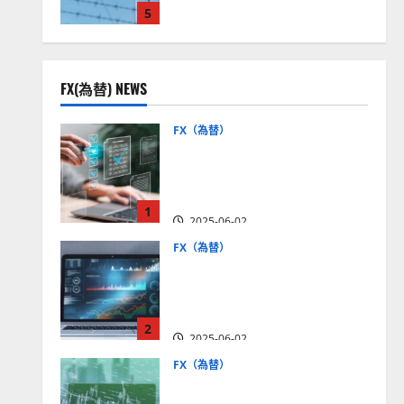
5
見通しは？
2025-12-16
FX(為替) NEWS
FX（為替）
FX口座開設の審査基準と
は？審査内容や落ちた場合
の対策方法を解説
1
2025-06-02
FX（為替）
至高のFX取引＆分析ツール
を探そう！無料の高機能ツ
ールを紹介【5＋3選】
2
2025-06-02
FX（為替）
MT4が使えるおすすめFX会