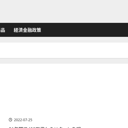
商品
経済金融政策
ルネサンス・テクノロジー創業者、ジェームズ・シモンズ
とは
2022-07-25