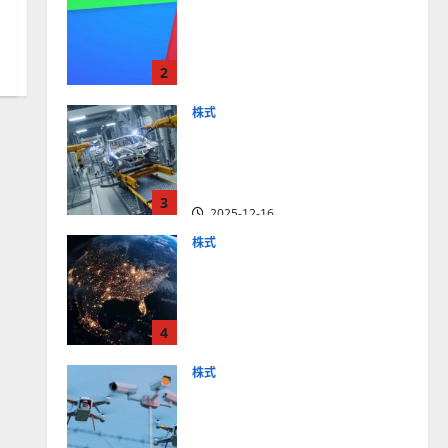
【米国株】最高値更新続く
アルファベット
（GOOGL）。ジェミニ3好
2
評。今後の株価見通しは？
2025-12-10
株式
【米国株】世界がロボティ
クスに熱視線。関連の厳選
4銘柄の株価見通しも
3
2025-12-16
株式
【米国株】トランプ2.0下
で良好な値動きとなる宇
宙・防衛セクター。注目銘
4
柄5選の株価見通しも
2025-12-16
株式
【米国株】公共の安全守る
アクソン（AXON）は中長
期で投資妙味。今後の株価