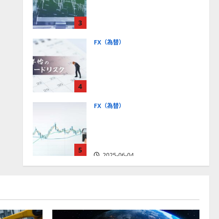
社【5選・2024年最新版】デ
モトレードやMT5対応業者
3
も紹介
2025-06-02
FX（為替）
FXは年末年始に取引可能？
主要FX会社の営業時間、年
末年始トレードのリスクを
4
解説
2025-06-02
FX（為替）
FXで役立つ！ローソク足の
見方とチャートパターンの
種類をわかりやすく解説
5
2025-06-04