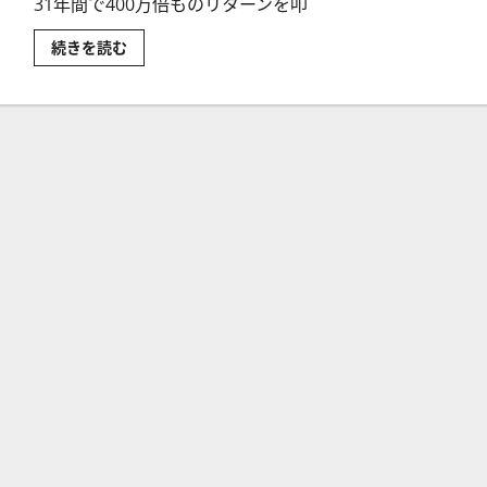
31年間で400万倍ものリターンを叩
ル
続きを読む
ネ
サ
ン
ス・
テ
ク
ノ
ロ
ジ
ー
創
業
者、
ジ
ェ
ー
ム
ズ・
シ
モ
ン
ズ
と
は
に
つ
い
て