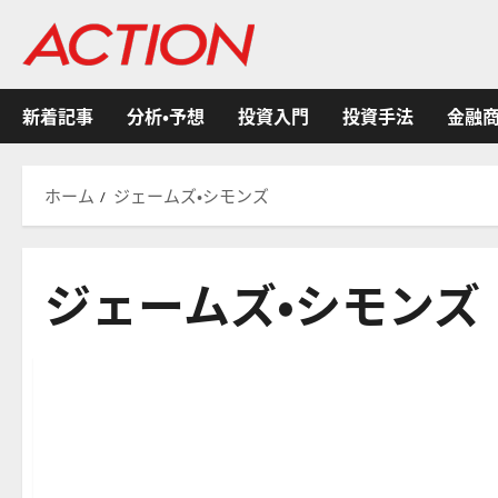
内
容
を
ス
新着記事
分析・予想
投資入門
投資手法
金融
キ
ッ
プ
ホーム
ジェームズ・シモンズ
ジェームズ・シモンズ
有名投資家/ヘッジファンド/資産運用会社