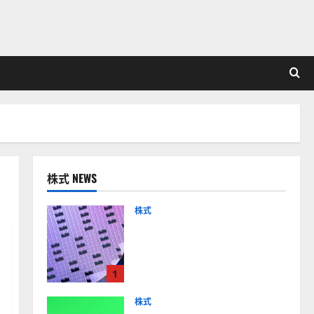
株式 NEWS
株式
【米国株】AIメガトレンド
の波に乗る
ASML（ASML）。今後の株
1
価見通しは？
2026-01-14
株式