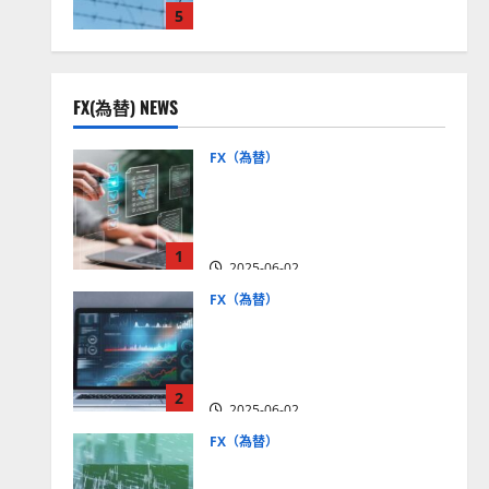
5
見通しは？
2025-12-16
FX(為替) NEWS
FX（為替）
FX口座開設の審査基準と
は？審査内容や落ちた場合
の対策方法を解説
1
2025-06-02
FX（為替）
至高のFX取引＆分析ツール
を探そう！無料の高機能ツ
ールを紹介【5＋3選】
2
2025-06-02
FX（為替）
MT4が使えるおすすめFX会