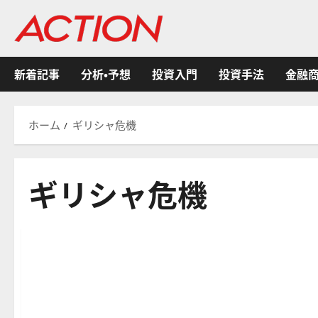
内
容
を
ス
新着記事
分析・予想
投資入門
投資手法
金融
キ
ッ
プ
ホーム
ギリシャ危機
ギリシャ危機
FX（為替）
日本株の投資入門
日本株式
米国株の投資入門
米国株式
経済金融政策
過去の出来事
金融商品