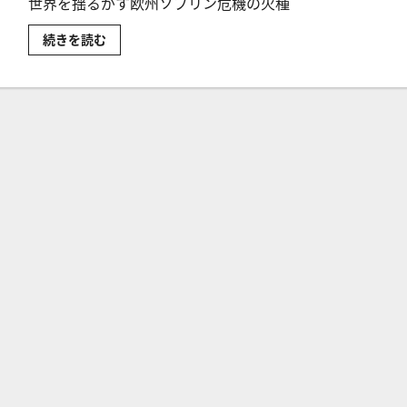
世界を揺るがす欧州ソブリン危機の火種
ギ
続きを読む
リ
シ
ャ
危
機
と
は？
な
ぜ
ギ
リ
シ
ャ
が
財
政
危
機
に
陥
っ
た
の
か
を
解
説
に