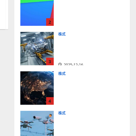
【米国株】最高値更新続く
アルファベット
（GOOGL）。ジェミニ3好
2
評。今後の株価見通しは？
2025-12-10
株式
【米国株】世界がロボティ
クスに熱視線。関連の厳選
4銘柄の株価見通しも
3
2025-12-16
株式
【米国株】トランプ2.0下
で良好な値動きとなる宇
宙・防衛セクター。注目銘
4
柄5選の株価見通しも
2025-12-16
株式
【米国株】公共の安全守る
アクソン（AXON）は中長
期で投資妙味。今後の株価