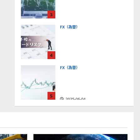
社【5選・2024年最新版】デ
モトレードやMT5対応業者
3
も紹介
2025-06-02
FX（為替）
FXは年末年始に取引可能？
主要FX会社の営業時間、年
末年始トレードのリスクを
4
解説
2025-06-02
FX（為替）
FXで役立つ！ローソク足の
見方とチャートパターンの
種類をわかりやすく解説
5
2025-06-04