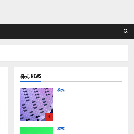
株式 NEWS
株式
【米国株】AIメガトレンド
の波に乗る
ASML（ASML）。今後の株
1
価見通しは？
2026-01-14
株式