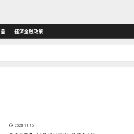
商品
経済金融政策
ギリシャ危機とは？なぜギリシャが財政危機に陥ったの
かを解説
2020-11-15