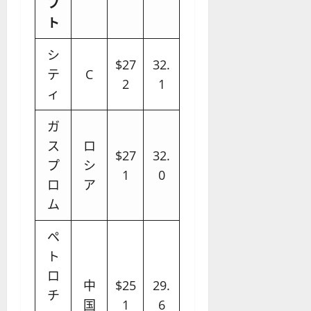
フ
ト
シ
$27
32.
テ
C
2
1
ィ
ガ
ス
ロ
$27
32.
プ
シ
1
0
ロ
ア
ム
ペ
ト
ロ
中
$25
29.
チ
国
1
6