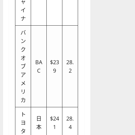
ャ
イ
ナ
バ
ン
ク
オ
BA
$23
28.
ブ
C
9
2
ア
メ
リ
カ
ト
日
$24
28.
ヨ
本
1
4
タ