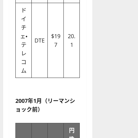
ド
イ
チ
ェ・
$19
20.
DTE
テ
7
1
レ
コ
ム
2007年1月（リーマンシ
ョック前）
円