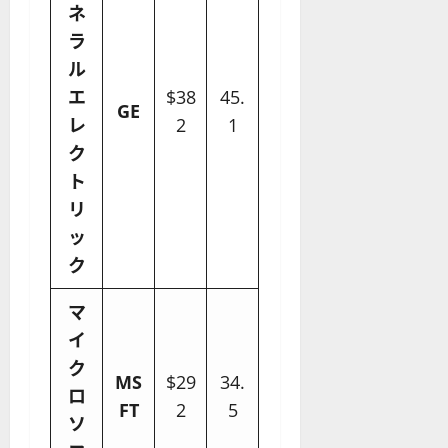
ネ
ラ
ル
エ
$38
45.
GE
レ
2
1
ク
ト
リ
ッ
ク
マ
イ
ク
MS
$29
34.
ロ
FT
2
5
ソ