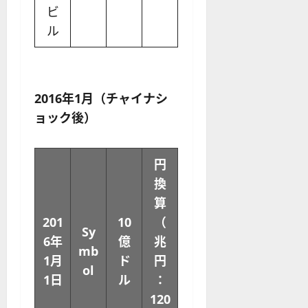
ビ
ル
2016年1月（チャイナシ
ョック後）
円
換
算
201
10
（
Sy
6年
億
兆
mb
1月
ド
円
ol
1日
ル
：
120