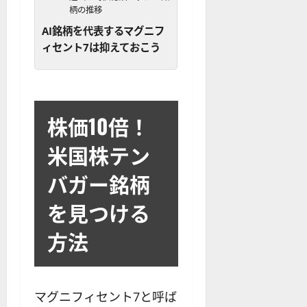
？
解
2025-
ロ
主
柄の推移
2
ー
説
12-
ー
要
0
ル
AI銘柄を代表するマグニフ
16
2025-
ソ
F
2
を
12-
ィセント7は抑えておこう
2025-
ク
X
4
紹
16
06-
足
会
年
介
02
の
社
最
【
見
の
新
5
方
営
版
株価10倍！
＋
と
業
】
3
チ
時
米国株テン
デ
選
ャ
間
モ
】
ー
バガー銘柄
、
ト
ト
年
レ
2025-
を見つける
パ
末
ー
06-
タ
年
ド
02
方法
ー
始
や
ン
ト
M
の
レ
T
種
ー
5
類
マグニフィセント7と呼ば
ド
対