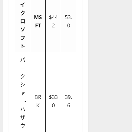
イ
ク
MS
$44
53.
ロ
FT
2
0
ソ
フ
ト
バ
ー
ク
シ
ャ
BR
$33
39.
ー・
K
0
6
ハ
ザ
ウ