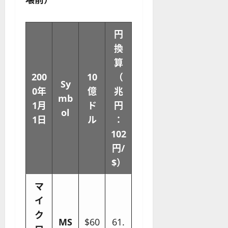
円
換
算
200
10
（
Sy
0年
億
兆
mb
1月
ド
円
ol
1日
ル
：
102
円/
$）
マ
イ
ク
MS
$60
61.