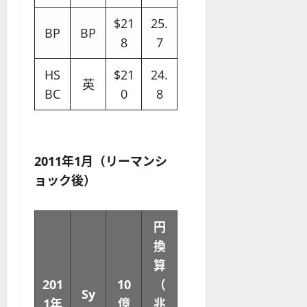
$21
25.
BP
BP
8
7
HS
$21
24.
英
BC
0
8
2011年1月（リーマンシ
ョック後）
円
換
算
201
10
（
Sy
1年
億
兆