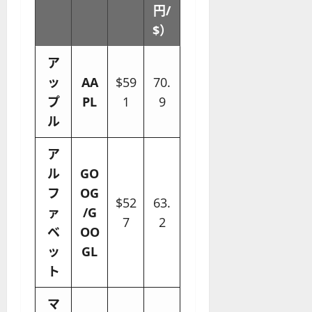
円/
$）
ア
ッ
AA
$59
70.
プ
PL
1
9
ル
ア
ル
GO
フ
OG
$52
63.
ァ
/G
7
2
ベ
OO
ッ
GL
ト
マ