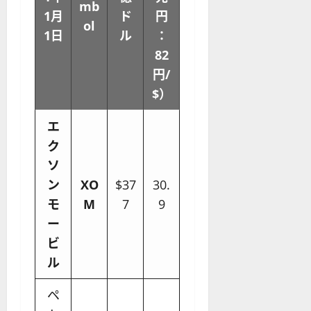
mb
1月
ド
円
ol
1日
ル
：
82
円/
$）
エ
ク
ソ
ン
XO
$37
30.
モ
M
7
9
ー
ビ
ル
ペ