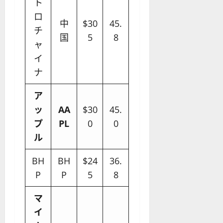
ト
ロ
中
$30
45.
チ
国
5
8
ャ
イ
ナ
ア
ッ
AA
$30
45.
プ
PL
0
0
ル
BH
BH
$24
36.
P
P
5
8
マ
イ