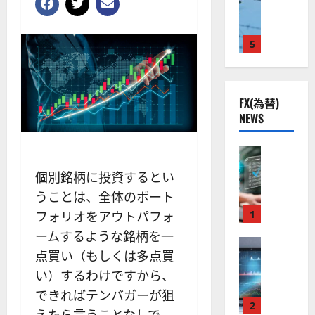
ト
S
米
ン
ス
（
M
国
プ
に
G
L
株
2
5
熱
O
）
】
.
視
O
。
公
0
線
G
今
共
下
。
L
後
FX(為替)
の
で
関
）
の
NEWS
安
良
連
。
株
全
好
の
ジ
価
守
な
FX（為替
厳
ェ
見
る
F
値
選
ミ
通
個別銘柄に投資するとい
ア
X
動
4
ニ
し
うことは、全体のポート
ク
口
き
銘
3
は
ソ
座
と
1
柄
フォリオをアウトパフォ
好
？
ン
開
な
の
評
ームするような銘柄を一
（
設
FX（為替
る
株
。
2026-
点買い（もしくは多点買
至
A
の
宇
価
今
01-
高
X
審
い）するわけですから、
宙
見
後
14
の
O
査
・
通
の
できればテンバガーが狙
F
N
基
2
防
し
株