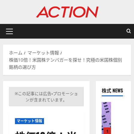
内
容
を
ス
キ
メ
ッ
イ
プ
ン
ホーム
マーケット情報
メ
株価10倍！米国株テンバガーを探せ！究極の米国株個別
ニ
銘柄の選び方
ュ
ー
株式 NEWS
※この記事には広告・プロモーショ
ンが含まれています。
株式
【
米
マーケット情報
国
株
1