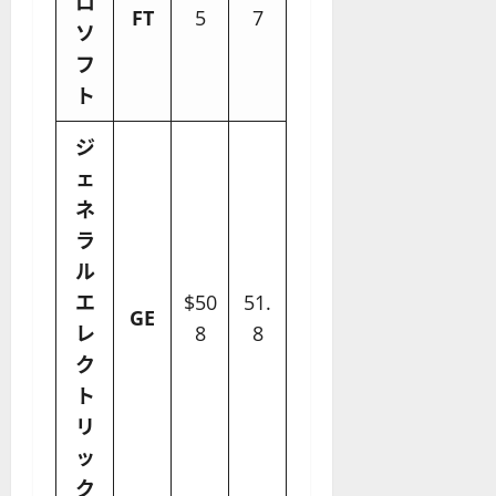
ロ
FT
5
7
ソ
フ
ト
ジ
ェ
ネ
ラ
ル
エ
$50
51.
GE
レ
8
8
ク
ト
リ
ッ
ク