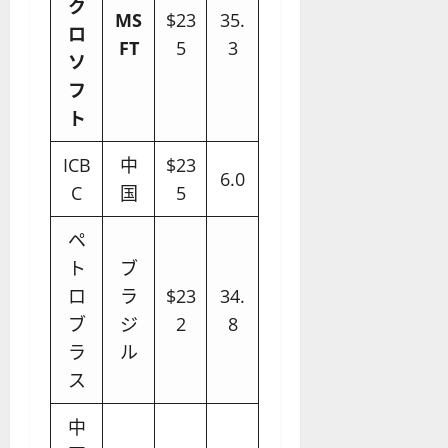
ク
MS
$23
35.
ロ
FT
5
3
ソ
フ
ト
ICB
中
$23
6.0
C
国
5
ペ
ト
ブ
ロ
ラ
$23
34.
ブ
ジ
2
8
ラ
ル
ス
中