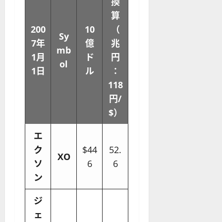
換
算
200
10
（
Sy
7年
億
兆
mb
1月
ド
円
ol
1日
ル
：
118
円/
$）
エ
ク
$44
52.
XO
ソ
6
6
ン
ジ
ェ