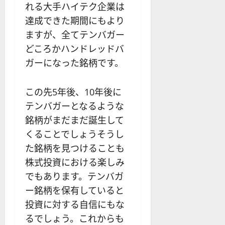
を
の
応
れる大手ハイテク企業は
わ
リ
業
達成できた期間にもより
か
ス
者
ますが、全てテンバガー
り
ク
も
や
を
どころかハンドレッドバ
紹
す
解
介
ガーになった銘柄です。
く
説
解
2025-
説
この先5年後、10年後に
06-
2025-
02
06-
テンバガーとなるような
02
2025-
銘柄がまだまだ誕生して
06-
くることでしょうそうし
04
た銘柄を見つけることも
株式投資における楽しみ
でもあります。テンバガ
ー銘柄を保有していると
投資に対する自信にもな
るでしょう。これからも