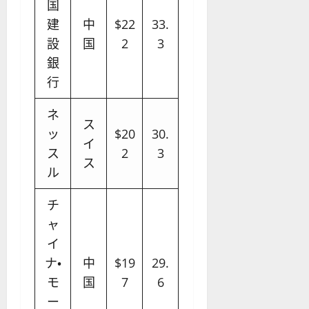
国
建
中
$22
33.
設
国
2
3
銀
行
ネ
ス
ッ
$20
30.
イ
ス
2
3
ス
ル
チ
ャ
イ
ナ・
中
$19
29.
モ
国
7
6
ー