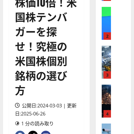
株価10倍！米
】
A
株式
国株テンバ
【
I
米
メ
ガーを探
国
ガ
株
ト
2
せ！究極の
】
レ
最
株式
ン
【
高
ド
米国株個別
米
値
の
国
更
波
銘柄の選び
株
新
3
に
】
続
乗
方
世
株式
く
る
【
界
ア
A
米
が
ル
S
公開日:2024-03-03 | 更新
国
ロ
フ
M
株
日:2025-06-26
ボ
4
ァ
L
】
テ
ベ
（
1 分の読み取り
ト
株式
ィ
ッ
A
【
ラ
ク