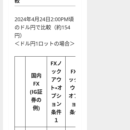
較
2024年4月24日2:00PM頃
のドル円で比較（約154
円）
＜ドル円1ロットの場合＞
FXノ
ック
FXノ
FXノ
国内
アウ
ックア
ックア
FX
ト・オ
ウト・
ウト・
(IG証
プシ
オプシ
オプシ
券の
ョン
ョン
ョン
例)
条件
条件2
条件3
１