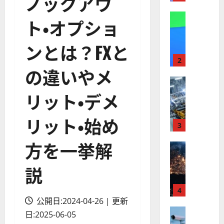
ノックアウ
】
A
株式
ト・オプショ
【
I
米
メ
ンとは？FXと
国
ガ
株
ト
2
の違いやメ
】
レ
最
株式
ン
【
高
ド
リット・デメ
米
値
の
国
更
波
リット・始め
株
新
3
に
】
続
乗
方を一挙解
世
株式
く
る
【
界
ア
A
説
米
が
ル
S
国
ロ
フ
M
株
ボ
4
ァ
L
】
公開日:2024-04-26 | 更新
テ
ベ
（
ト
株式
ィ
ッ
A
日:2025-06-05
【
ラ
ク