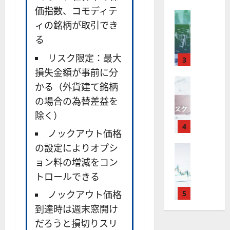
X
）
準
衛
も
価
価指数、コモディテ
取
FX（為替
は
と
セ
見
M
ィの銘柄が取引でき
引
中
は
ク
通
2025-
T
＆
長
？
タ
る
し
12-
4
分
期
審
ー
16
は
リスク限定：最大
が
析
3
で
査
。
？
使
ツ
損失金額が事前に分
投
内
注
え
FX（為替
ー
資
容
目
かる（外貨建て銘柄
2025-
F
る
ル
妙
や
銘
12-
の場合の為替差益を
X
お
を
味
落
柄
10
は
除く）
す
探
。
ち
5
年
す
4
そ
今
た
選
ノックアウト価格
末
め
う
後
場
の
の設定によりオプシ
年
FX（為替
F
！
の
合
株
F
始
X
無
ョン料の増減をコン
株
の
価
X
に
会
料
価
対
見
トロールできる
で
取
社
の
見
策
通
役
引
ノックアウト価格
5
【
高
通
方
し
立
可
5
機
し
法
到達時は週末窓開け
も
つ
能
選
能
は
を
だろうと損切りスリ
！
？
・
ツ