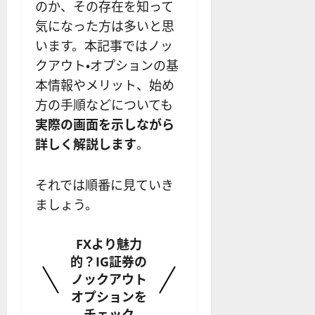
を
のか、その存在を知って
の
応
わ
リ
業
気になった方は多いと思
か
ス
者
います。本記事ではノッ
り
ク
も
クアウト・オプションの基
や
を
紹
す
解
本情報やメリット、始め
介
く
説
方の手順などについても
解
2025-
実際の画面を示しながら
説
06-
2025-
詳しく解説します
。
02
06-
02
2025-
06-
それでは順番に見ていき
04
ましょう。
FXより魅力
的？IG証券の
ノックアウト
オプションを
チェック