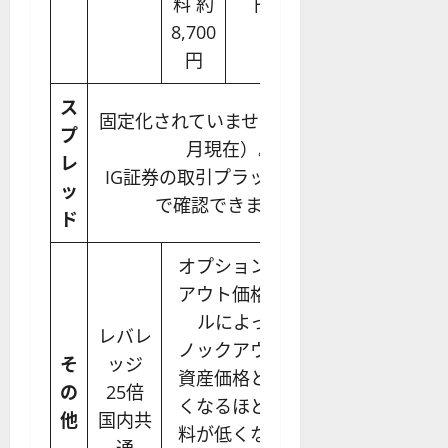
料 約
円
円
8,700
円
ス
固定化されていません（2024年4
プ
月現在）。
レ
IG証券の取引プラットフォーム
ッ
で確認できます。
ド
オプション料はノック
アウト価格の設定レベ
ルによって変化。
レバレ
ノックアウト価格と原
そ
ッジ
資産価格との距離が近
の
25倍
くなるほどオプション
他
国内共
料が低くなる一方、ノ