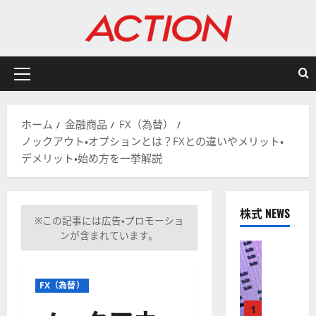
内
容
を
ス
キ
メ
ッ
イ
プ
ン
ホーム
金融商品
FX（為替）
メ
ノックアウト・オプションとは？FXとの違いやメリット・
ニ
デメリット・始め方を一挙解説
ュ
ー
株式 NEWS
※この記事には広告・プロモーショ
ンが含まれています。
株式
【
米
FX（為替）
国
株
1