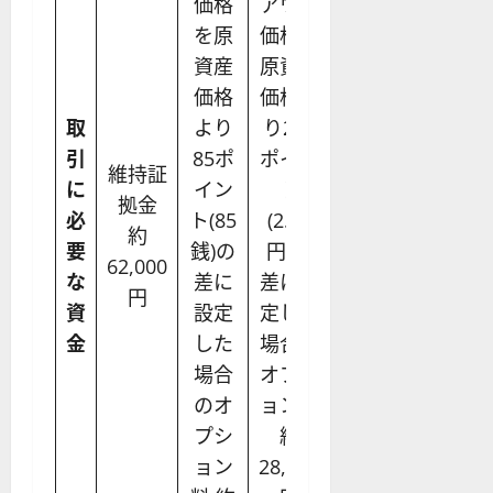
価格
アウト
アウト
を原
価格を
価格を
資産
原資産
原資産
価格
価格よ
価格よ
取
より
り285
り985
引
85ポ
ポイン
ポイン
維持証
に
イン
ト
ト
拠金
必
ト(85
(2.85
(9.85
約
要
銭)の
円)の
円)の
62,000
な
差に
差に設
差に設
円
資
設定
定した
定した
金
した
場合の
場合の
場合
オプシ
オプシ
のオ
ョン料
ョン料
プシ
約
約
ョン
28,700
98,700