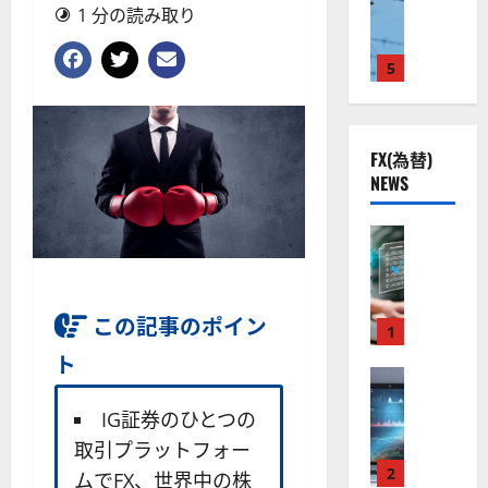
ト
S
1 分の読み取り
米
ン
ス
（
M
国
プ
に
G
L
株
2
5
熱
O
）
】
.
視
O
。
公
0
線
G
今
共
下
。
L
後
FX(為替)
の
で
関
）
の
NEWS
安
良
連
。
株
全
好
の
ジ
価
守
な
FX（為替
厳
ェ
見
る
F
値
選
ミ
通
ア
X
動
4
ニ
し
ク
口
き
銘
3
は
この記事のポイン
ソ
座
と
1
柄
好
？
ン
開
な
の
評
ト
（
設
FX（為替
る
株
。
2026-
至
A
の
宇
価
今
01-
IG証券のひとつの
高
X
審
宙
見
後
14
の
O
査
取引プラットフォー
・
通
の
F
N
基
2
防
し
株
ムでFX、世界中の株