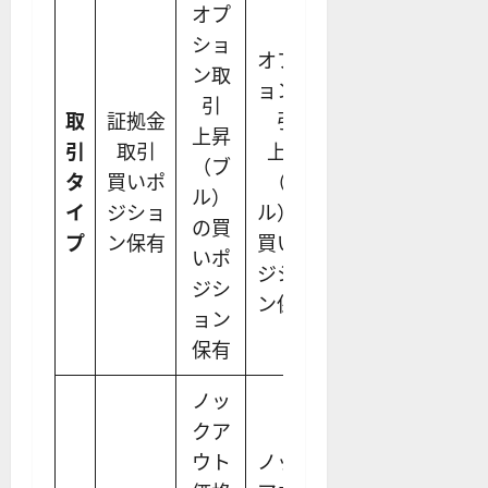
オプ
ショ
オプシ
オプシ
ン取
ョン取
ョン取
引
取
証拠金
引
引
上昇
引
取引
上昇
上昇
（ブ
タ
買いポ
（ブ
（ブ
ル）
イ
ジショ
ル）の
ル）の
の買
プ
ン保有
買いポ
買いポ
いポ
ジショ
ジショ
ジシ
ン保有
ン保有
ョン
保有
ノッ
クア
ウト
ノック
ノック