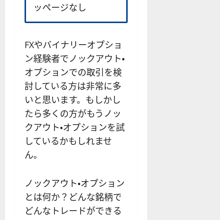
？
解
2025-
ッページなし
ロ
主
2
ー
説
12-
ー
要
0
ル
16
2025-
ソ
F
2
を
12-
2025-
ク
X
4
紹
16
FXやバイナリーオプショ
06-
足
会
年
介
02
ン経験者でノックアウト・
の
社
最
【
オプションでの取引を検
見
の
新
5
方
営
版
討している方は非常に多
＋
と
業
】
3
いと思います。もしかし
チ
時
デ
選
たら多くの方がもうノッ
ャ
間
モ
】
ー
クアウト・オプションを試
、
ト
ト
年
レ
しているかもしれませ
2025-
パ
末
ー
06-
ん。
タ
年
ド
02
ー
始
や
ン
ト
M
ノックアウト・オプション
の
レ
T
とは何か？どんな銘柄で
種
ー
5
どんなトレードができる
類
ド
対